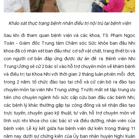
Khảo sát thực trạng bệnh nhân điều trị nội trú tại bệnh viện
Sau khi đi tham quan bệnh viện và các khoa, TS. Phạm Ngọc
Toàn - Giám đốc Trung tâm Chăm sóc Sức khỏe ban đầu Nhi
khoa đã có nhận xét ban đầu như: cơ sở vật chất, trang thiết bị và
con người cơ bản đáp ứng được dự án đề ra. Bệnh viện Nhi
Trung Ương sẽ cử 2 bác sĩ vào hỗ trợ chuyên môn về khám bệnh
và điều trị tại Khoa Nhi với thời gian 2 tháng luân phiên mỗi đợt,
trong 2 năm; tổ chức đào tạo tại chỗ và cử cán bộ ra đào tạo
chuyên môn tại viện Nhi Trung ương. Trước mắt sẽ tập trung ưu
tiên cho chuyên ngành hồi sức cấp cứu ban đầu các bệnh Nhi,
các bệnh lý khác thường gặp tại cộng đồng và sẽ nhận đào tạo
trực tuyến, chuyển giao kỹ thuật, tư vấn, hỗ trợ chuyên môn về
lĩnh vực nhi khoa cho các bác sĩ và điều dưỡng, nhân viên của
bệnh viện. Lễ ký kết giữa hai bệnh viện dự kiến trong tháng 11
năm nay dưới sự chứng kiến của Ủy ban nhân huyện Nghi Xuân