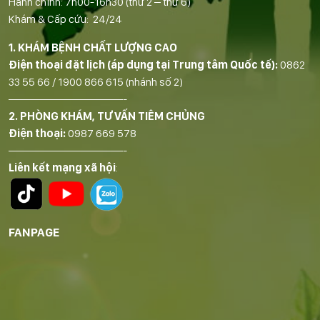
Hành chính: 7h00-16h30 (thứ 2 – thứ 6)
Khám & Cấp cứu: 24/24
1. KHÁM BỆNH CHẤT LƯỢNG CAO
Điện thoại đặt lịch (áp dụng tại Trung tâm Quốc tế):
0862
33 55 66
/
1900 866 615
(nhánh số 2)
——————————-
2. PHÒNG KHÁM, TƯ VẤN TIÊM CHỦNG
Điện thoại:
0987 669 578
——————————-
Liên kết mạng xã hội
:
FANPAGE