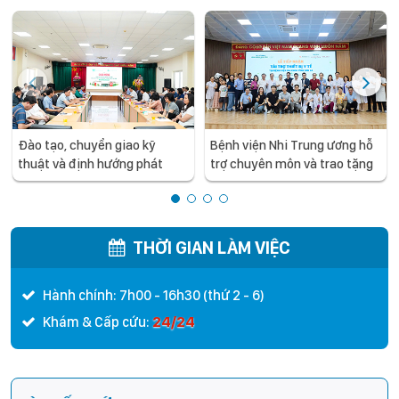
Đào tạo, chuyển giao kỹ
Bệnh viện Nhi Trung ương hỗ
thuật và định hướng phát
trợ chuyên môn và trao tặng
triển chuyên sâu cho y tế
trang thiết bị y tế cho Bệnh
tuyến tỉnh: Bệnh viện Nhi
viện Đa khoa tỉnh Sơn La
Trung ương làm việc và hỗ trợ
chuyên môn cho Bệnh viện
THỜI GIAN LÀM VIỆC
Nhi Hải Dương
Hành chính: 7h00 - 16h30 (thứ 2 - 6)
24/24
Khám & Cấp cứu: