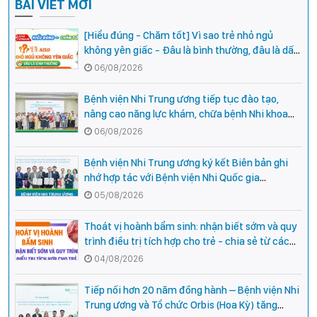
BÀI VIẾT MỚI
[Hiểu đúng - Chăm tốt] Vì sao trẻ nhỏ ngủ
không yên giấc - Đâu là bình thường, đâu là dấu
hiệu cần đi khám ngay?
06/08/2026
Bệnh viện Nhi Trung ương tiếp tục đào tạo,
nâng cao năng lực khám, chữa bệnh Nhi khoa
cho cán bộ y tế tại các tỉnh miền núi phía Bắc
06/08/2026
Bệnh viện Nhi Trung ương ký kết Biên bản ghi
nhớ hợp tác với Bệnh viện Nhi Quốc gia
Campuchia
05/08/2026
Thoát vị hoành bẩm sinh: nhận biết sớm và quy
trình điều trị tích hợp cho trẻ - chia sẻ từ các
chuyên gia hàng đầu của Bệnh Viện Nhi Trung
04/08/2026
ương
Tiếp nối hơn 20 năm đồng hành – Bệnh viện Nhi
Trung ương và Tổ chức Orbis (Hoa Kỳ) tăng