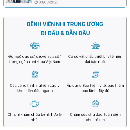
cường hợp tác, mở rộng cơ hội bảo vệ thị lực
03/08/2026
cho trẻ em Việt Nam
BỆNH VIỆN NHI TRUNG ƯƠNG
ĐI ĐẦU & DẪN ĐẦU
Đội ngũ giáo sư, chuyên gia số 1
Cơ sở vật chất, thiết bị y tế hiện
trong ngành nhi khoa Việt Nam
đại bậc nhất
Các công trình nghiên cứu y
Áp dụng Bảo hiểm y tế, bảo hiểm
khoa dẫn đầu ngành
bảo lãnh đầy đủ
Chi phí khám chữa bệnh hợp lý
Chăm sóc chu đáo, toàn diện
nhất
cho trẻ em