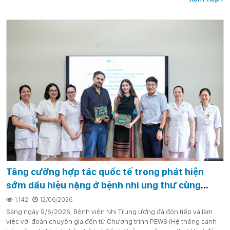
Tăng cường hợp tác quốc tế trong phát hiện
sớm dấu hiệu nặng ở bệnh nhi ung thư cùng
chuyên gia chương trình PEWS (Pediatric Early
1.142
12/06/2026
Warning Score) của Bệnh viện Nghiên cứu trẻ em
Sáng ngày 9/6/2026, Bệnh viện Nhi Trung ương đã đón tiếp và làm
việc với đoàn chuyên gia đến từ Chương trình PEWS (Hệ thống cảnh
St. Jude (Hoa Kỳ)