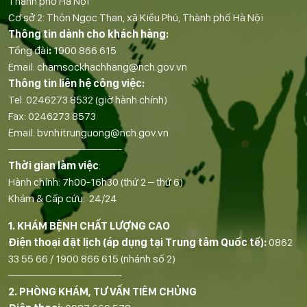
Thành phố Hà Nội
Cơ sở 2: Thôn Ngọc Than, xã Kiều Phú, Thành phố Hà Nội
Thông tin dành cho khách hàng:
Tổng đài
:
1900 866 615
Email:
chamsockhachhang@nch.gov.vn
Thông tin liên hệ công việc:
Tel:
0246273 8532
(giờ hành chính)
Fax:
0246273 8573
Email:
bvnhitrunguong@nch.gov.vn
——————————-
Thời gian làm việc
:
Hành chính: 7h00-16h30 (thứ 2 – thứ 6)
Khám & Cấp cứu: 24/24
1. KHÁM BỆNH CHẤT LƯỢNG CAO
Điện thoại đặt lịch (áp dụng tại Trung tâm Quốc tế):
0862
33 55 66
/
1900 866 615
(nhánh số 2)
——————————-
2. PHÒNG KHÁM, TƯ VẤN TIÊM CHỦNG