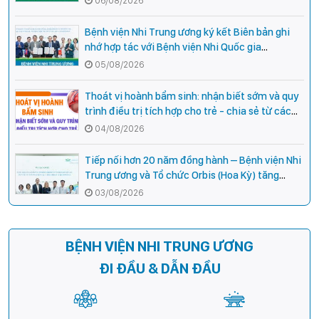
06/08/2026
Bệnh viện Nhi Trung ương ký kết Biên bản ghi
nhớ hợp tác với Bệnh viện Nhi Quốc gia
Campuchia
05/08/2026
Thoát vị hoành bẩm sinh: nhận biết sớm và quy
trình điều trị tích hợp cho trẻ - chia sẻ từ các
chuyên gia hàng đầu của Bệnh Viện Nhi Trung
04/08/2026
ương
Tiếp nối hơn 20 năm đồng hành – Bệnh viện Nhi
Trung ương và Tổ chức Orbis (Hoa Kỳ) tăng
cường hợp tác, mở rộng cơ hội bảo vệ thị lực
03/08/2026
cho trẻ em Việt Nam
BỆNH VIỆN NHI TRUNG ƯƠNG
ĐI ĐẦU & DẪN ĐẦU