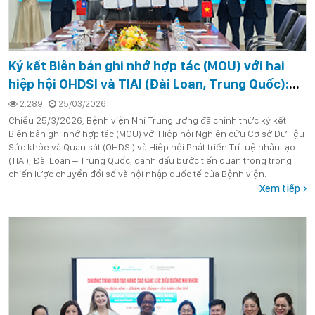
Ký kết Biên bản ghi nhớ hợp tác (MOU) với hai
hiệp hội OHDSI và TIAI (Đài Loan, Trung Quốc):
Kết nối dữ liệu y tế toàn cầu, thúc đẩy phát triển
2.289
25/03/2026
bệnh viện thông minh
Chiều 25/3/2026, Bệnh viện Nhi Trung ương đã chính thức ký kết
Biên bản ghi nhớ hợp tác (MOU) với Hiệp hội Nghiên cứu Cơ sở Dữ liệu
Sức khỏe và Quan sát (OHDSI) và Hiệp hội Phát triển Trí tuệ nhân tạo
(TIAI), Đài Loan – Trung Quốc, đánh dấu bước tiến quan trọng trong
chiến lược chuyển đổi số và hội nhập quốc tế của Bệnh viện.
Xem tiếp