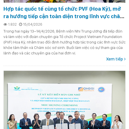
Hợp tác quốc tế cùng tổ chức PVF (Hoa Kỳ), mở
ra hướng tiếp cận toàn diện trong lĩnh vực chăm
sóc Sức khỏe tâm thần và Sơ sinh
1.832
15/04/2026
Trong hai ngày 13–14/4/2026, Bệnh viện Nhi Trung ương đã tiếp đón
và làm việc với đoàn chuyên gia Tổ chức Project Vietnam Foundation
(PVF) Hoa Kỳ, nhằm trao đổi định hướng hợp tác trong các lĩnh vực Sức
khỏe tâm thần và Chăm sóc sơ sinh. Buổi làm việc có sự tham gia của
lãnh đạo và các chuyên gia của hai đơn vị.
Xem tiếp