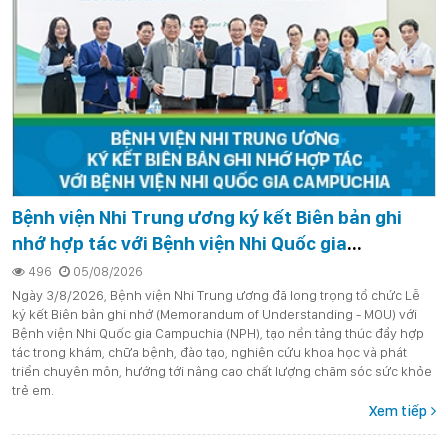
Bệnh viện Nhi Trung ương ký kết Biên bản ghi
nhớ hợp tác với Bệnh viện Nhi Quốc gia
Campuchia
496
05/08/2026
Ngày 3/8/2026, Bệnh viện Nhi Trung ương đã long trọng tổ chức Lễ
ký kết Biên bản ghi nhớ (Memorandum of Understanding - MOU) với
Bệnh viện Nhi Quốc gia Campuchia (NPH), tạo nền tảng thúc đẩy hợp
tác trong khám, chữa bệnh, đào tạo, nghiên cứu khoa học và phát
triển chuyên môn, hướng tới nâng cao chất lượng chăm sóc sức khỏe
trẻ em.
Xem tiếp