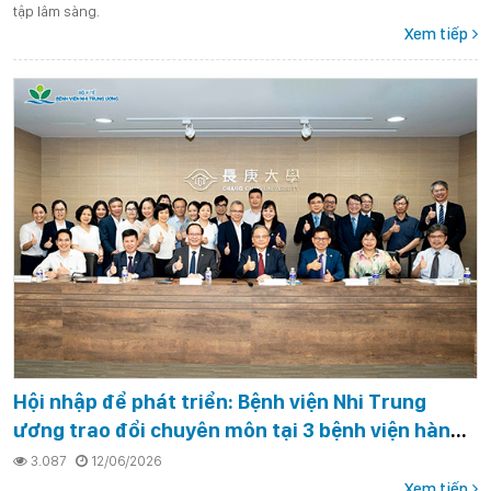
tập lâm sàng.
Xem tiếp
Hội nhập để phát triển: Bệnh viện Nhi Trung
ương trao đổi chuyên môn tại 3 bệnh viện hàng
đầu Đài Loan (Trung Quốc) và ký kết MOU mở
3.087
12/06/2026
rộng đào tạo, nghiên cứu
Xem tiếp