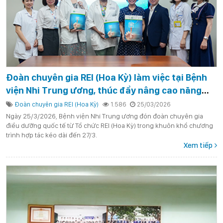
Đoàn chuyên gia REI (Hoa Kỳ) làm việc tại Bệnh
viện Nhi Trung ương, thúc đẩy nâng cao năng
lực điều dưỡng nhi khoa
Đoàn chuyên gia REI (Hoa Kỳ)
1.586
25/03/2026
Ngày 25/3/2026, Bệnh viện Nhi Trung ương đón đoàn chuyên gia
điều dưỡng quốc tế từ Tổ chức REI (Hoa Kỳ) trong khuôn khổ chương
trình hợp tác kéo dài đến 27/3.
Xem tiếp