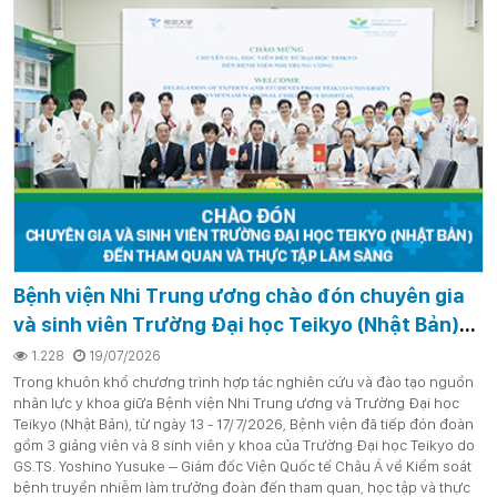
Bệnh viện Nhi Trung ương chào đón chuyên gia
và sinh viên Trường Đại học Teikyo (Nhật Bản)
đến tham quan và thực tập lâm sàng
1.228
19/07/2026
Trong khuôn khổ chương trình hợp tác nghiên cứu và đào tạo nguồn
nhân lực y khoa giữa Bệnh viện Nhi Trung ương và Trường Đại học
Teikyo (Nhật Bản), từ ngày 13 - 17/7/2026, Bệnh viện đã tiếp đón đoàn
gồm 3 giảng viên và 8 sinh viên y khoa của Trường Đại học Teikyo do
GS.TS. Yoshino Yusuke – Giám đốc Viện Quốc tế Châu Á về Kiểm soát
bệnh truyền nhiễm làm trưởng đoàn đến tham quan, học tập và thực