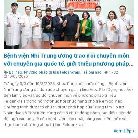
Bệnh viện Nhi Trung ương trao đổi chuyên môn
với chuyên gia quốc tế, giới thiệu phương pháp
trị liệu Feldenkrais cho trẻ bại não
Bại não
,
Phương pháp trị liệu Feldenkrais
,
Trẻ bại não
1.732
16/03/2026
Từ ngày 9/3 đến 19/3/2026, Khoa Phục hồi chức năng – Bệnh viện
Nhi Trung ương đã đón tiếp chuyên gia trị liệu Erez Pilz (Cộng hòa Áo)
đến làm việc và trao đổi chuyên môn về phương pháp trị liệu
Feldenkrais trong hỗ trợ phục hồi chức năng cho trẻ em bại não.
Chương trình được tổ chức với sự phối hợp của Trung tâm Hỗ trợ
Nhân đạo và Phát triển cùng các tổ chức đồng hành, tạo điều kiện để
đội ngũ cán bộ y tế của bệnh viện cập nhật, nâng cao kiến thức và
thực hành phương pháp trị liệu Feldenkrais.
Xem tiếp