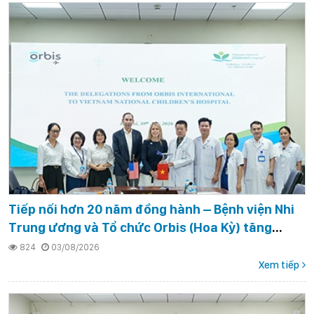
Tiếp nối hơn 20 năm đồng hành – Bệnh viện Nhi
Trung ương và Tổ chức Orbis (Hoa Kỳ) tăng
cường hợp tác, mở rộng cơ hội bảo vệ thị lực cho
824
03/08/2026
trẻ em Việt Nam
Xem tiếp