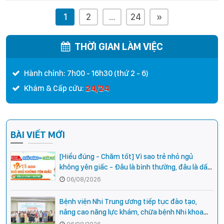
1
2
…
24
»
THỜI GIAN LÀM VIỆC
Hành chính: 7h00 - 16h30 (thứ 2 - 6)
24/24
Khám & Cấp cứu:
BÀI VIẾT MỚI
[Hiểu đúng - Chăm tốt] Vì sao trẻ nhỏ ngủ
không yên giấc - Đâu là bình thường, đâu là dấu
hiệu cần đi khám ngay?
06/08/2026
Bệnh viện Nhi Trung ương tiếp tục đào tạo,
nâng cao năng lực khám, chữa bệnh Nhi khoa
cho cán bộ y tế tại các tỉnh miền núi phía Bắc