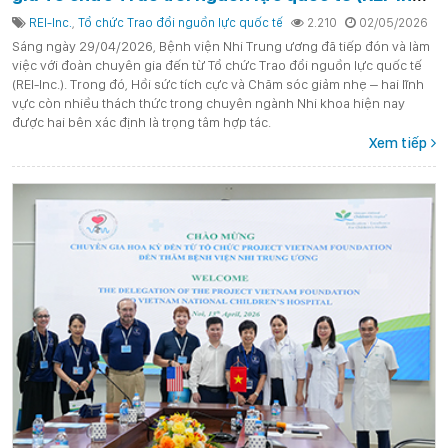
– Đẩy mạnh hợp tác về Hồi sức tích cực và
REI-Inc.
,
Tổ chức Trao đổi nguồn lực quốc tế
2.210
02/05/2026
Chăm sóc giảm nhẹ
Sáng ngày 29/04/2026, Bệnh viện Nhi Trung ương đã tiếp đón và làm
việc với đoàn chuyên gia đến từ Tổ chức Trao đổi nguồn lực quốc tế
(REI-Inc.). Trong đó, Hồi sức tích cực và Chăm sóc giảm nhẹ – hai lĩnh
vực còn nhiều thách thức trong chuyên ngành Nhi khoa hiện nay
được hai bên xác định là trọng tâm hợp tác.
Xem tiếp