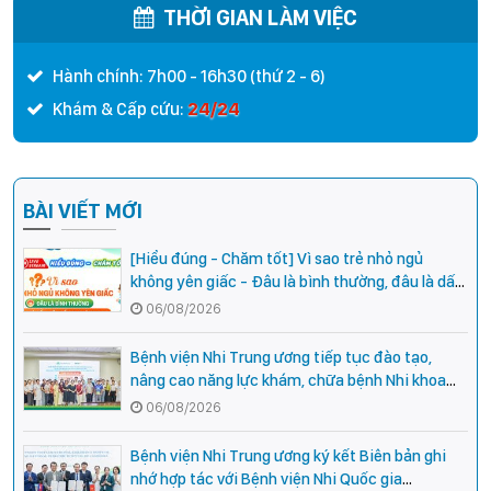
THỜI GIAN LÀM VIỆC
Hành chính: 7h00 - 16h30 (thứ 2 - 6)
24/24
Khám & Cấp cứu:
BÀI VIẾT MỚI
[Hiểu đúng - Chăm tốt] Vì sao trẻ nhỏ ngủ
không yên giấc - Đâu là bình thường, đâu là dấu
hiệu cần đi khám ngay?
06/08/2026
Bệnh viện Nhi Trung ương tiếp tục đào tạo,
nâng cao năng lực khám, chữa bệnh Nhi khoa
cho cán bộ y tế tại các tỉnh miền núi phía Bắc
06/08/2026
Bệnh viện Nhi Trung ương ký kết Biên bản ghi
nhớ hợp tác với Bệnh viện Nhi Quốc gia