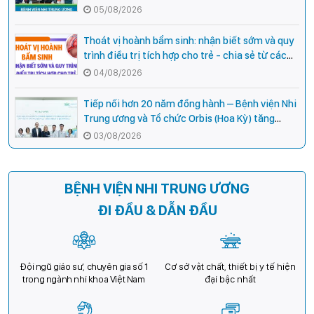
Campuchia
05/08/2026
Thoát vị hoành bẩm sinh: nhận biết sớm và quy
trình điều trị tích hợp cho trẻ - chia sẻ từ các
chuyên gia hàng đầu của Bệnh Viện Nhi Trung
04/08/2026
ương
Tiếp nối hơn 20 năm đồng hành – Bệnh viện Nhi
Trung ương và Tổ chức Orbis (Hoa Kỳ) tăng
cường hợp tác, mở rộng cơ hội bảo vệ thị lực
03/08/2026
cho trẻ em Việt Nam
BỆNH VIỆN NHI TRUNG ƯƠNG
ĐI ĐẦU & DẪN ĐẦU
Đội ngũ giáo sư, chuyên gia số 1
Cơ sở vật chất, thiết bị y tế hiện
trong ngành nhi khoa Việt Nam
đại bậc nhất