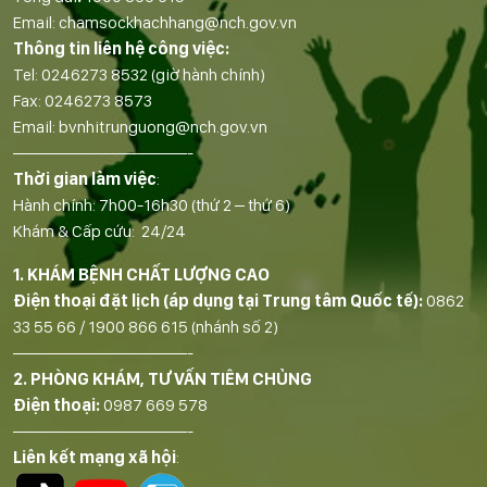
Email:
chamsockhachhang@nch.gov.vn
Thông tin liên hệ công việc:
Tel:
0246273 8532
(giờ hành chính)
Fax:
0246273 8573
Email:
bvnhitrunguong@nch.gov.vn
——————————-
Thời gian làm việc
:
Hành chính: 7h00-16h30 (thứ 2 – thứ 6)
Khám & Cấp cứu: 24/24
1. KHÁM BỆNH CHẤT LƯỢNG CAO
Điện thoại đặt lịch (áp dụng tại Trung tâm Quốc tế):
0862
33 55 66
/
1900 866 615
(nhánh số 2)
——————————-
2. PHÒNG KHÁM, TƯ VẤN TIÊM CHỦNG
Điện thoại:
0987 669 578
——————————-
Liên kết mạng xã hội
: