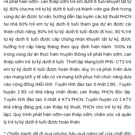
về phát hiện sớm- can thiệp sớm trẻ em dưới 6 tuổi khuyết tật tự
kỷ. 80% cha mẹ trẻ tự kỷ dưới 6 tuổi và thành viên gia đình trong
vùng dự án được tư vấn, hướng dẫn tập luyện các kỹ thuật PHCN
tại nhà 60% trẻ em tự kỷ dưới 6 tuổi tham gia dự án được cải
thiện chức năng, 80% trẻ tự kỷ dưới 6 tuổi được đi học, 90 % trẻ
tự kỷ dưới 6 tuổi được cấp chứng nhận khuyết tật tự kỷ, được
hưởng trợ cấp hàng tháng theo quy định hiện hành. 100% xã
trong vùng dự án thực hiện truyền thông về phát hiện sớm, can
thiệp sớm trẻ tự kỷ dưới 6 tuổi. Thiết lập Mạng lưới PHS- CTS trẻ
em tự kỷ dưới 6 tuổi được hoàn thiện, duy trì và phát triển dưa
vào mạng lưới y tế sẵn có và mạng lưới phục hồi chức năng dựa
vào cộng đồng (Mỗi tỉnh: Tuyến tỉnh đào tạo ít nhất 2 BS ; Tuyến
huyện 2 BS có khả năng chẩn đoán, can thiệp, PHCN độc lập.
Tuyến tỉnh đào tạo ít nhất 4 KTV PHCN; Tuyến huyện có 2 KTV
khả năng đáng giá, can thiệp kỹ thuật, PHCN cho trẻ tự kỷ độc
lập). Quy trình phát hiện sớm-can thiệp sớm, chăm sóc và quản
lý trẻ tự kỷ dưới 6 tuổi được hoàn thiện.
“
Chiến tranh đã đi qua nhưng hậu quả nặng nề của chất độc