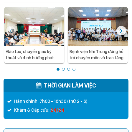
Đào tạo, chuyển giao kỹ
Bệnh viện Nhi Trung ương hỗ
thuật và định hướng phát
trợ chuyên môn và trao tặng
triển chuyên sâu cho y tế
trang thiết bị y tế cho Bệnh
tuyến tỉnh: Bệnh viện Nhi
viện Đa khoa tỉnh Sơn La
Trung ương làm việc và hỗ trợ
chuyên môn cho Bệnh viện
THỜI GIAN LÀM VIỆC
Nhi Hải Dương
Hành chính: 7h00 - 16h30 (thứ 2 - 6)
24/24
Khám & Cấp cứu: