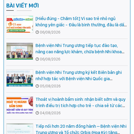
BÀI VIẾT MỚI
[Hiểu đúng - Chăm tốt] Vì sao trẻ nhỏ ngủ
không yên giấc - Đâu là bình thường, đâu là dấu
hiệu cần đi khám ngay?
06/08/2026
Bệnh viện Nhi Trung ương tiếp tục đào tạo,
nâng cao năng lực khám, chữa bệnh Nhi khoa
cho cán bộ y tế tại các tỉnh miền núi phía Bắc
06/08/2026
Bệnh viện Nhi Trung ương ký kết Biên bản ghi
nhớ hợp tác với Bệnh viện Nhi Quốc gia
Campuchia
05/08/2026
Thoát vị hoành bẩm sinh: nhận biết sớm và quy
trình điều trị tích hợp cho trẻ - chia sẻ từ các
chuyên gia hàng đầu của Bệnh Viện Nhi Trung
04/08/2026
ương
Tiếp nối hơn 20 năm đồng hành – Bệnh viện Nhi
Trung ương và Tổ chức Orbis (Hoa Kỳ) tăng