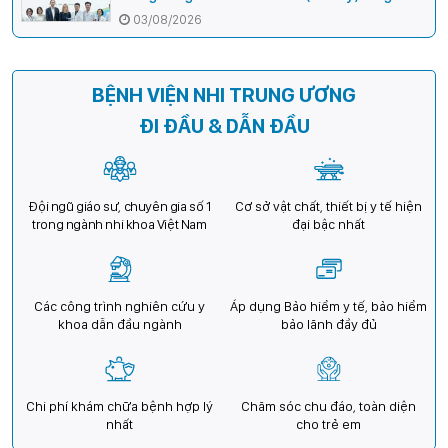
cường hợp tác, mở rộng cơ hội bảo vệ thị lực
03/08/2026
cho trẻ em Việt Nam
BỆNH VIỆN NHI TRUNG ƯƠNG
ĐI ĐẦU & DẪN ĐẦU
Đội ngũ giáo sư, chuyên gia số 1
Cơ sở vật chất, thiết bị y tế hiện
trong ngành nhi khoa Việt Nam
đại bậc nhất
Các công trình nghiên cứu y
Áp dụng Bảo hiểm y tế, bảo hiểm
khoa dẫn đầu ngành
bảo lãnh đầy đủ
Chi phí khám chữa bệnh hợp lý
Chăm sóc chu đáo, toàn diện
nhất
cho trẻ em