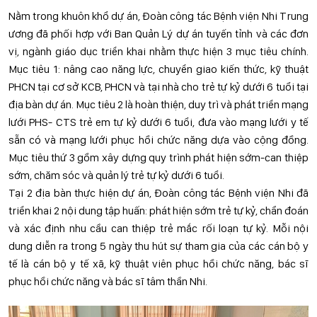
Nằm trong khuôn khổ dự án, Đoàn công tác Bệnh viện Nhi Trung
ương đã phối hợp với Ban Quản Lý dự án tuyến tỉnh và các đơn
vị, ngành giáo dục triển khai nhằm thực hiện 3 mục tiêu chính.
Mục tiêu 1: nâng cao năng lực, chuyển giao kiến thức, kỹ thuật
PHCN tại cơ sở KCB, PHCN và tại nhà cho trẻ tự kỷ dưới 6 tuổi tại
địa bàn dự án. Mục tiêu 2 là hoàn thiện, duy trì và phát triển mạng
lưới PHS- CTS trẻ em tự kỷ dưới 6 tuổi, đưa vào mạng lưới y tế
sẵn có và mạng lưới phục hồi chức năng dựa vào cộng đồng.
Mục tiêu thứ 3 gồm xây dựng quy trình phát hiện sớm-can thiệp
sớm, chăm sóc và quản lý trẻ tự kỷ dưới 6 tuổi.
Tại 2 địa bàn thực hiện dự án, Đoàn công tác Bệnh viện Nhi đã
triển khai 2 nội dung tập huấn: phát hiện sớm trẻ tự kỷ, chẩn đoán
và xác định nhu cầu can thiệp trẻ mắc rối loạn tự kỷ. Mỗi nội
dung diễn ra trong 5 ngày thu hút sự tham gia của các cán bộ y
tế là cán bộ y tế xã, kỹ thuật viên phục hồi chức năng, bác sĩ
phục hồi chức năng và bác sĩ tâm thần Nhi.