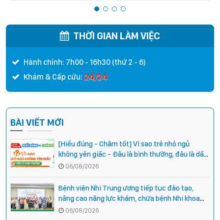
người thực hành hoàn thành
người thực hành khám bệnh,
thời gian thực hành khám
chữa bệnh
bệnh, chữa bệnh đối với chức
THỜI GIAN LÀM VIỆC
danh Bác sĩ Y khoa
Hành chính: 7h00 - 16h30 (thứ 2 - 6)
24/24
Khám & Cấp cứu:
BÀI VIẾT MỚI
[Hiểu đúng - Chăm tốt] Vì sao trẻ nhỏ ngủ
không yên giấc - Đâu là bình thường, đâu là dấu
hiệu cần đi khám ngay?
06/08/2026
Bệnh viện Nhi Trung ương tiếp tục đào tạo,
nâng cao năng lực khám, chữa bệnh Nhi khoa
cho cán bộ y tế tại các tỉnh miền núi phía Bắc
06/08/2026