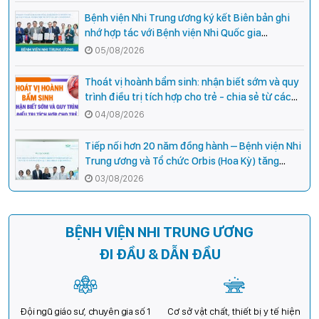
Bệnh viện Nhi Trung ương ký kết Biên bản ghi
nhớ hợp tác với Bệnh viện Nhi Quốc gia
Campuchia
05/08/2026
Thoát vị hoành bẩm sinh: nhận biết sớm và quy
trình điều trị tích hợp cho trẻ - chia sẻ từ các
chuyên gia hàng đầu của Bệnh Viện Nhi Trung
04/08/2026
ương
Tiếp nối hơn 20 năm đồng hành – Bệnh viện Nhi
Trung ương và Tổ chức Orbis (Hoa Kỳ) tăng
cường hợp tác, mở rộng cơ hội bảo vệ thị lực
03/08/2026
cho trẻ em Việt Nam
BỆNH VIỆN NHI TRUNG ƯƠNG
ĐI ĐẦU & DẪN ĐẦU
Đội ngũ giáo sư, chuyên gia số 1
Cơ sở vật chất, thiết bị y tế hiện