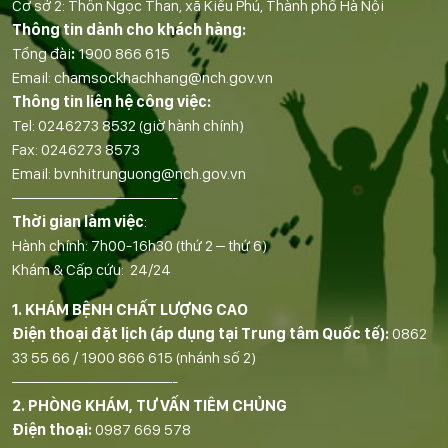
Cơ sở 2: Thôn Ngọc Than, xã Kiều Phú, Thành phố Hà Nội
Thông tin dành cho khách hàng:
Tổng đài
:
1900 866 615
Email:
chamsockhachhang@nch.gov.vn
Thông tin liên hệ công việc:
Tel:
0246273 8532
(giờ hành chính)
Fax:
0246273 8573
Email:
bvnhitrunguong@nch.gov.vn
——————————-
Thời gian làm việc
:
Hành chính: 7h00-16h30 (thứ 2 – thứ 6)
Khám & Cấp cứu: 24/24
1. KHÁM BỆNH CHẤT LƯỢNG CAO
Điện thoại đặt lịch (áp dụng tại Trung tâm Quốc tế):
0862
33 55 66
/
1900 866 615
(nhánh số 2)
——————————-
2. PHÒNG KHÁM, TƯ VẤN TIÊM CHỦNG
Điện thoại:
0987 669 578