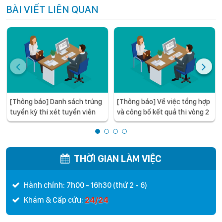
BÀI VIẾT LIÊN QUAN
[Thông báo] Danh sách trúng
[Thông báo] Về việc tổng hợp
tuyển kỳ thi xét tuyển viên
và công bố kết quả thi vòng 2
chức năm 2026 kèm Quyết
định phê duyệt kết quả tuyển
dụng viên chức năm 2026
của Bệnh viện Nhi Trung ương
THỜI GIAN LÀM VIỆC
Hành chính: 7h00 - 16h30 (thứ 2 - 6)
24/24
Khám & Cấp cứu: