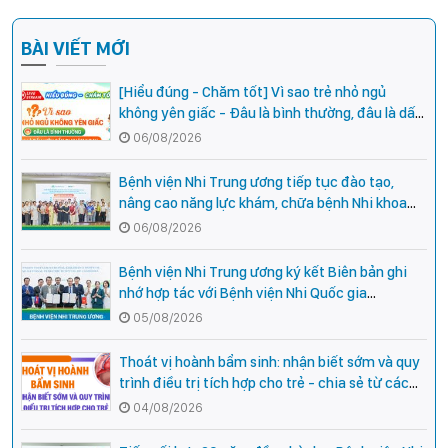
BÀI VIẾT MỚI
[Hiểu đúng - Chăm tốt] Vì sao trẻ nhỏ ngủ
không yên giấc - Đâu là bình thường, đâu là dấu
hiệu cần đi khám ngay?
06/08/2026
Bệnh viện Nhi Trung ương tiếp tục đào tạo,
nâng cao năng lực khám, chữa bệnh Nhi khoa
cho cán bộ y tế tại các tỉnh miền núi phía Bắc
06/08/2026
Bệnh viện Nhi Trung ương ký kết Biên bản ghi
nhớ hợp tác với Bệnh viện Nhi Quốc gia
Campuchia
05/08/2026
Thoát vị hoành bẩm sinh: nhận biết sớm và quy
trình điều trị tích hợp cho trẻ - chia sẻ từ các
chuyên gia hàng đầu của Bệnh Viện Nhi Trung
04/08/2026
ương