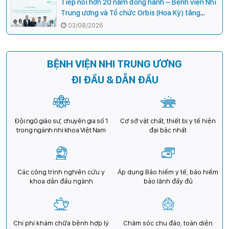
Tiếp nối hơn 20 năm đồng hành – Bệnh viện Nhi
Trung ương và Tổ chức Orbis (Hoa Kỳ) tăng
cường hợp tác, mở rộng cơ hội bảo vệ thị lực
03/08/2026
cho trẻ em Việt Nam
BỆNH VIỆN NHI TRUNG ƯƠNG
ĐI ĐẦU & DẪN ĐẦU
Đội ngũ giáo sư, chuyên gia số 1
Cơ sở vật chất, thiết bị y tế hiện
trong ngành nhi khoa Việt Nam
đại bậc nhất
Các công trình nghiên cứu y
Áp dụng Bảo hiểm y tế, bảo hiểm
khoa dẫn đầu ngành
bảo lãnh đầy đủ
Chi phí khám chữa bệnh hợp lý
Chăm sóc chu đáo, toàn diện