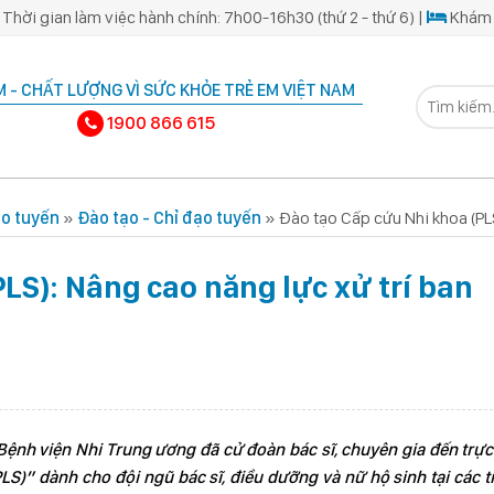
Thời gian làm việc hành chính: 7h00-16h30 (thứ 2 - thứ 6) |
Khám 
 - CHẤT LƯỢNG VÌ SỨC KHỎE TRẺ EM VIỆT NAM
1900 866 615
ạo tuyến
»
Đào tạo - Chỉ đạo tuyến
»
Đào tạo Cấp cứu Nhi khoa (PLS
LS): Nâng cao năng lực xử trí ban
 Bệnh viện Nhi Trung ương đã cử đoàn bác sĩ, chuyên gia đến trực
LS)” dành cho đội ngũ bác sĩ, điều dưỡng và nữ hộ sinh tại các 