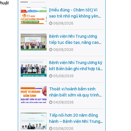
thuật
[Hiểu đúng - Chăm tốt] Vì
sao trẻ nhỏ ngủ không yên
giấc - Đâu là bình thường,
06/08/2026
đâu là dấu hiệu cần đi khám
ngay?
Bệnh viện Nhi Trung ương
tiếp tục đào tạo, nâng cao
năng lực khám, chữa bệnh
06/08/2026
Nhi khoa cho cán bộ y tế tại
các tỉnh miền núi phía Bắc
Bệnh viện Nhi Trung ương ký
kết Biên bản ghi nhớ hợp tác
với Bệnh viện Nhi Quốc gia
05/08/2026
Campuchia
Thoát vị hoành bẩm sinh:
nhận biết sớm và quy trình
điều trị tích hợp cho trẻ -
04/08/2026
chia sẻ từ các chuyên gia
hàng đầu của Bệnh Viện Nhi
Tiếp nối hơn 20 năm đồng
Trung ương
hành – Bệnh viện Nhi Trung
ương và Tổ chức Orbis (Hoa
03/08/2026