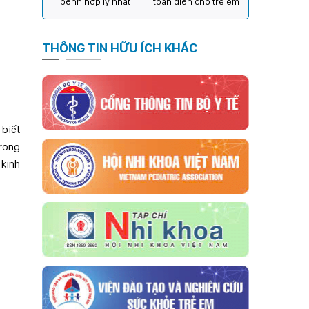
bệnh hợp lý nhất
toàn diện cho trẻ em
THÔNG TIN HỮU ÍCH KHÁC
 biết
Trong
 kinh