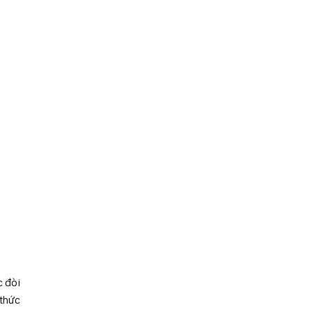
c đòi
 thức