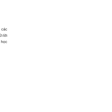
à các
i lời
a học