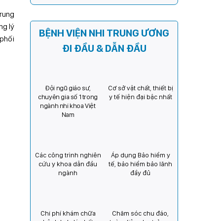
Kỳ) tăng cường hợp tác, mở
trung
rộng cơ hội bảo vệ thị lực
cho trẻ em Việt Nam
ng lý
BỆNH VIỆN NHI TRUNG ƯƠNG
 phối
ĐI ĐẦU & DẪN ĐẦU
Đội ngũ giáo sư,
Cơ sở vật chất, thiết bị
chuyên gia số 1 trong
y tế hiện đại bậc nhất
ngành nhi khoa Việt
Nam
Các công trình nghiên
Áp dụng Bảo hiểm y
cứu y khoa dẫn đầu
tế, bảo hiểm bảo lãnh
ngành
đầy đủ
Chi phí khám chữa
Chăm sóc chu đáo,