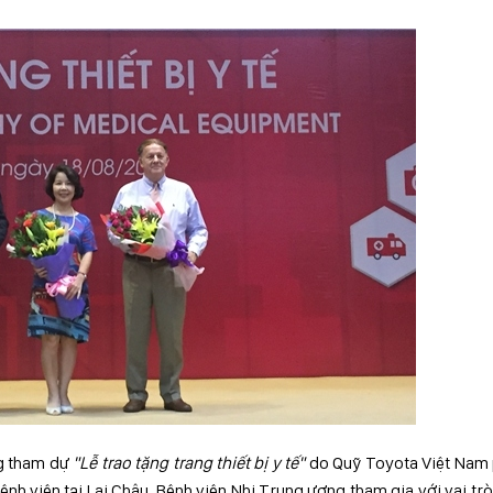
g tham dự
"Lễ trao tặng trang thiết bị y tế"
do Quỹ Toyota Việt Nam 
ệnh viện tại Lai Châu. Bệnh viện Nhi Trung ương tham gia với vai tr