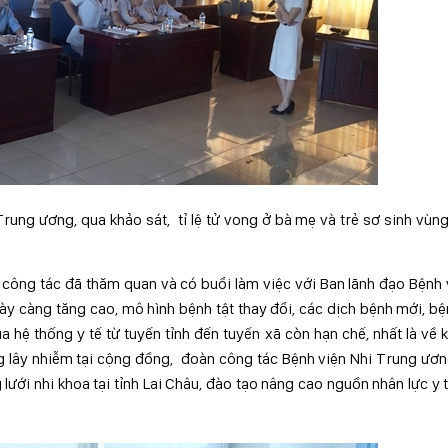
ung ương, qua khảo sát, tỉ lệ tử vong ở bà mẹ và trẻ sơ sinh vùn
n công tác đã thăm quan và có buổi làm việc với Ban lãnh đạo Bệnh 
 càng tăng cao, mô hình bệnh tật thay đổi, các dịch bệnh mới, bệ
a hệ thống y tế từ tuyến tỉnh đến tuyến xã còn hạn chế, nhất là về
g lây nhiễm tại cộng đồng, đoàn công tác Bệnh viện Nhi Trung ươ
ưới nhi khoa tại tỉnh Lai Châu, đào tạo nâng cao nguồn nhân lực y t