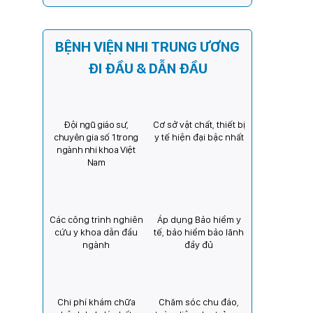
Kỳ) tăng cường hợp tác, mở
rộng cơ hội bảo vệ thị lực
cho trẻ em Việt Nam
BỆNH VIỆN NHI TRUNG ƯƠNG
ĐI ĐẦU & DẪN ĐẦU
Đội ngũ giáo sư,
Cơ sở vật chất, thiết bị
chuyên gia số 1 trong
y tế hiện đại bậc nhất
ngành nhi khoa Việt
Nam
Các công trình nghiên
Áp dụng Bảo hiểm y
cứu y khoa dẫn đầu
tế, bảo hiểm bảo lãnh
ngành
đầy đủ
Chi phí khám chữa
Chăm sóc chu đáo,