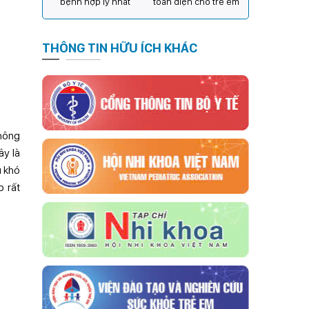
bệnh hợp lý nhất
toàn diện cho trẻ em
THÔNG TIN HỮU ÍCH KHÁC
thông
ây là
u khó
p rất