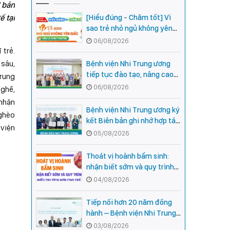
ơ bản
ế tại
[Hiểu đúng - Chăm tốt] Vì
sao trẻ nhỏ ngủ không yên
giấc - Đâu là bình thường,
06/08/2026
đâu là dấu hiệu cần đi khám
 trẻ.
ngay?
 sâu,
Bệnh viện Nhi Trung ương
tiếp tục đào tạo, nâng cao
Trung
năng lực khám, chữa bệnh
06/08/2026
nghề,
Nhi khoa cho cán bộ y tế tại
 nhận
các tỉnh miền núi phía Bắc
Bệnh viện Nhi Trung ương ký
nghèo
kết Biên bản ghi nhớ hợp tác
 viện
với Bệnh viện Nhi Quốc gia
05/08/2026
Campuchia
Thoát vị hoành bẩm sinh:
nhận biết sớm và quy trình
điều trị tích hợp cho trẻ -
04/08/2026
chia sẻ từ các chuyên gia
hàng đầu của Bệnh Viện Nhi
Tiếp nối hơn 20 năm đồng
Trung ương
hành – Bệnh viện Nhi Trung
ương và Tổ chức Orbis (Hoa
03/08/2026