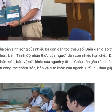
địa bàn sinh sống của nhiều bà con dân tộc thiểu số. Điều kiện giao 
 thôn, bản. Trình độ nhận thức của người dân còn nhiều hạn chế... Đ
chăm sóc, bảo vệ sức khỏe của ngành y tế Lai Châu còn gặp rất nhiề
ến công tác chăm sóc, bảo vệ sức khỏe của ngành Y tế Lai Châu gặ