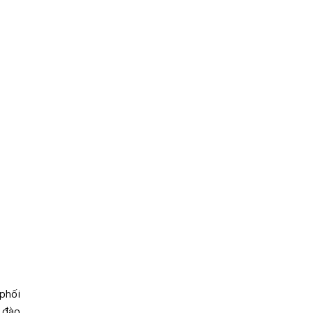
phối
ò đào