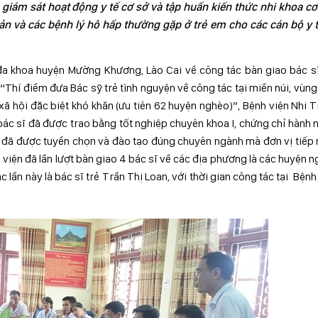
giám sát hoạt động y tế cơ sở và tập huấn kiến thức nhi khoa c
n và các bệnh lý hô hấp thường gặp ở trẻ em cho các cán bộ y t
đa khoa huyện Mường Khương, Lào Cai về công tác bàn giao bác sĩ
Thí điểm đưa Bác sỹ trẻ tình nguyện về công tác tại miền núi, vùng
- xã hội đặc biệt khó khăn (ưu tiên 62 huyện nghèo)”, Bệnh viện Nhi 
bác sĩ đã được trao bằng tốt nghiệp chuyên khoa I, chứng chỉ hành 
đã được tuyển chọn và đào tạo đúng chuyên ngành mà đơn vị tiếp
 viện đã lần lượt bàn giao 4 bác sĩ về các địa phương là các huyện 
lần này là bác sĩ trẻ Trần Thị Loan, với thời gian công tác tại Bệnh