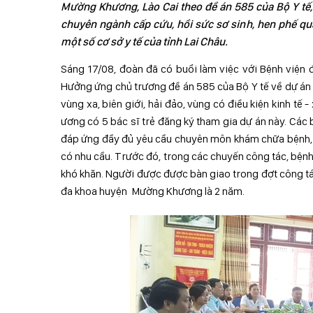
Mường Khương, Lào Cai theo đề án 585 của Bộ Y tế, 
chuyên ngành cấp cứu, hồi sức sơ sinh, hen phế quả
một số cơ sở y tế của tỉnh Lai Châu.
Sáng 17/08, đoàn đã có buổi làm việc với Bệnh viện 
Hưởng ứng chủ trương đề án 585 của Bộ Y tế về dự án “
vùng xa, biên giới, hải đảo, vùng có điều kiện kinh tế 
ương có 5 bác sĩ trẻ đăng ký tham gia dự án này. Các 
đáp ứng đầy đủ yêu cầu chuyên môn khám chữa bệnh, 
có nhu cầu. Trước đó, trong các chuyến công tác, bệnh
khó khăn. Người được được bàn giao trong đợt công tác 
đa khoa huyện Mường Khương là 2 năm.