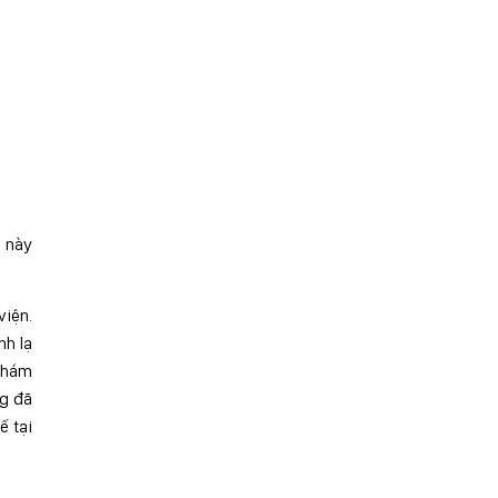
g này
viện.
nh lạ
 khám
ng đã
ế tại