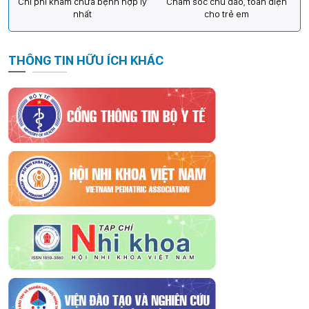
Chi phí khám chữa bệnh hợp lý
Chăm sóc chu đáo, toàn diện
nhất
cho trẻ em
THÔNG TIN HỮU ÍCH KHÁC