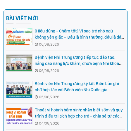
BÀI VIẾT MỚI
[Hiểu đúng - Chăm tốt] Vì sao trẻ nhỏ ngủ
không yên giấc - Đâu là bình thường, đâu là dấu
hiệu cần đi khám ngay?
06/08/2026
Bệnh viện Nhi Trung ương tiếp tục đào tạo,
nâng cao năng lực khám, chữa bệnh Nhi khoa
cho cán bộ y tế tại các tỉnh miền núi phía Bắc
06/08/2026
Bệnh viện Nhi Trung ương ký kết Biên bản ghi
nhớ hợp tác với Bệnh viện Nhi Quốc gia
Campuchia
05/08/2026
Thoát vị hoành bẩm sinh: nhận biết sớm và quy
trình điều trị tích hợp cho trẻ - chia sẻ từ các
chuyên gia hàng đầu của Bệnh Viện Nhi Trung
04/08/2026
ương