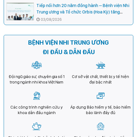
Tiếp nối hơn 20 năm đồng hành – Bệnh viện Nhi
Trung ương và Tổ chức Orbis (Hoa Kỳ) tăng
cường hợp tác, mở rộng cơ hội bảo vệ thị lực
03/08/2026
cho trẻ em Việt Nam
BỆNH VIỆN NHI TRUNG ƯƠNG
ĐI ĐẦU & DẪN ĐẦU
Đội ngũ giáo sư, chuyên gia số 1
Cơ sở vật chất, thiết bị y tế hiện
trong ngành nhi khoa Việt Nam
đại bậc nhất
Các công trình nghiên cứu y
Áp dụng Bảo hiểm y tế, bảo hiểm
khoa dẫn đầu ngành
bảo lãnh đầy đủ