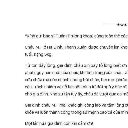
——–✬✫✬
“Kính gửi bác sĩ Tuấn (Trưởng khoa) cùng toàn thể các 
Cháu M.T ở Hạ Đình, Thanh Xuân, được chuyển lên khoa
tuổi, nặng 5kg.
Từ tận đáy lòng, gia đình cháu xin bày tỏ lòng biết ơ
phút nguy nan nhất của cháu, khi tình trạng của cháu 
cứu chữa mà còn nhanh chóng hội chẩn, tìm mọi phương
cần, trách nhiệm và nỗ lực hết mình từ đội ngũ y bác 
cho gia đình. Nhờ sự tận tụy ấy, cháu đã vượt qua ca mổ
Gia đình cháu M.T mãi khắc ghi công lao và tấm lòng củ
khỏe và luôn thành công trong sứ mệnh cao cả của mìn
Một lần nữa gia đình con xin cảm ơn!