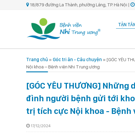
18/879 đường La Thành, phường Láng, TP. Hà Nội |
TẬN TÂM
Trang chủ
»
Góc tri ân - Câu chuyện
»
[GÓC YÊU THƯƠ
Nội khoa – Bệnh viện Nhi Trung ương
[GÓC YÊU THƯƠNG] Những dò
đình người bệnh gửi tới kh
trị tích cực Nội khoa - Bệnh
17/12/2024