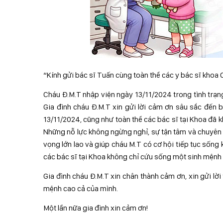
“Kính gửi bác sĩ Tuấn cùng toàn thể các y bác sĩ khoa
Cháu Đ.M.T nhập viện ngày 13/11/2024 trong tình trạn
Gia đình cháu Đ.M.T xin gửi lời cảm ơn sâu sắc đến 
13/11/2024, cũng như toàn thể các bác sĩ tại Khoa đã k
Những nỗ lực không ngừng nghỉ, sự tận tâm và chuyên 
vọng lớn lao và giúp cháu M.T có cơ hội tiếp tục sốn
các bác sĩ tại Khoa không chỉ cứu sống một sinh mệnh 
Gia đình cháu Đ.M.T xin chân thành cảm ơn, xin gửi lời 
mệnh cao cả của mình.
Một lần nữa gia đình xin cảm ơn!