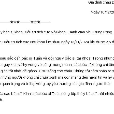
Gia đình cháu 
Ngày 10/12/2
——–✬✫✬——–✬✫✬——–
y bác sĩ khoa Điều trị tích cực Nội khoa - Bệnh viện Nhi Trung ương.
 Điều trị tích cực Nội khoa lúc 8h30 ngày 13/11/2024 khi được 2,5 
n sâu sắc đến bác sĩ Tuấn và đội ngũ y bác sĩ tại Khoa. Trong nhữn
rất nguy kịch và hy vọng vô cùng mong manh, các bác sĩ không chỉ tậ
 án tốt nhất để giành lại sự sống cho cháu. Chúng tôi cảm nhận rõ 
sĩ, những người không chỉ chữa bệnh mà còn mang đến niềm tin và hy
 quan trọng và trở lại vòng tay yêu thương của gia đình, người thân.
a các bác sĩ. Kính chúc bác sĩ Tuấn cùng tập thể y bác sĩ thật nhiề
h.