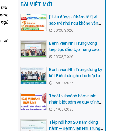
BÀI VIẾT MỚI
 tình
không
[Hiểu đúng - Chăm tốt] Vì
i ngũ
sao trẻ nhỏ ngủ không yên
giấc - Đâu là bình thường,
06/08/2026
đâu là dấu hiệu cần đi khám
ứu và
ngay?
Bệnh viện Nhi Trung ương
tiếp tục đào tạo, nâng cao
năng lực khám, chữa bệnh
06/08/2026
Nhi khoa cho cán bộ y tế tại
các tỉnh miền núi phía Bắc
Bệnh viện Nhi Trung ương ký
kết Biên bản ghi nhớ hợp tác
với Bệnh viện Nhi Quốc gia
05/08/2026
Campuchia
Thoát vị hoành bẩm sinh:
nhận biết sớm và quy trình
điều trị tích hợp cho trẻ -
04/08/2026
chia sẻ từ các chuyên gia
hàng đầu của Bệnh Viện Nhi
Tiếp nối hơn 20 năm đồng
Trung ương
hành – Bệnh viện Nhi Trung