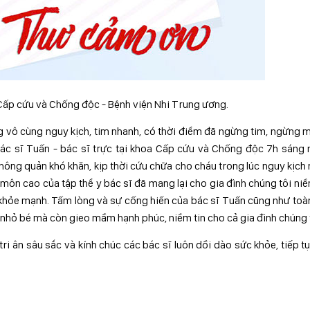
 Cấp cứu và Chống độc - Bệnh viện Nhi Trung ương.
g vô cùng nguy kịch, tim nhanh, có thời điểm đã ngừng tim, ngừng 
bác sĩ Tuấn - bác sĩ trực tại khoa Cấp cứu và Chống độc 7h sáng
hông quản khó khăn, kịp thời cứu chữa cho cháu trong lúc nguy kịch 
môn cao của tập thể y bác sĩ đã mang lại cho gia đình chúng tôi ni
g khỏe mạnh. Tấm lòng và sự cống hiến của bác sĩ Tuấn cũng như toà
nhỏ bé mà còn gieo mầm hạnh phúc, niềm tin cho cả gia đình chúng t
tri ân sâu sắc và kính chúc các bác sĩ luôn dồi dào sức khỏe, tiếp t