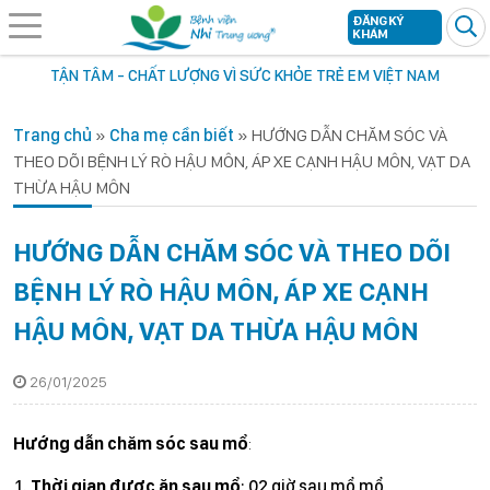
ĐĂNG KÝ
KHÁM
TẬN TÂM - CHẤT LƯỢNG VÌ SỨC KHỎE TRẺ EM VIỆT NAM
Trang chủ
»
Cha mẹ cần biết
»
HƯỚNG DẪN CHĂM SÓC VÀ
THEO DÕI BỆNH LÝ RÒ HẬU MÔN, ÁP XE CẠNH HẬU MÔN, VẠT DA
THỪA HẬU MÔN
HƯỚNG DẪN CHĂM SÓC VÀ THEO DÕI
BỆNH LÝ RÒ HẬU MÔN, ÁP XE CẠNH
HẬU MÔN, VẠT DA THỪA HẬU MÔN
26/01/2025
Hướng dẫn chăm sóc sau mổ
:
Thời gian được ăn sau mổ
: 02 giờ sau mổ mổ