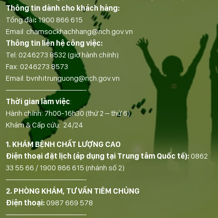
Thông tin dành cho khách hàng:
Tổng đài
:
1900 866 615
Email:
chamsockhachhang@nch.gov.vn
Thông tin liên hệ công việc:
Tel:
0246273 8532
(giờ hành chính)
Fax:
0246273 8573
Email:
bvnhitrunguong@nch.gov.vn
——————————-
Thời gian làm việc
:
Hành chính: 7h00-16h30 (thứ 2 – thứ 6)
Khám & Cấp cứu: 24/24
1. KHÁM BỆNH CHẤT LƯỢNG CAO
Điện thoại đặt lịch (áp dụng tại Trung tâm Quốc tế):
0862
33 55 66
/
1900 866 615
(nhánh số 2)
——————————-
2. PHÒNG KHÁM, TƯ VẤN TIÊM CHỦNG
Điện thoại:
0987 669 578
——————————-