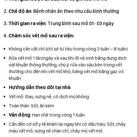
Chế độ ăn
: Bệnh nhân ăn theo nhu cầu bình thường
Thời gian ra viện
: Trung bình sau mổ 01- 03 ngày
Chăm sóc vết mổ sau ra viện:
Không cần cắt chỉ (chỉ sẽ tự tiêu trong vòng 2 tuần – 8 tuần)
Rửa vết mổ 1 lần/ngày và sau khi đi vệ sinh bằng dung dịch
sát khuẩn thông thường, chú ý rửa vào sâu bên trong vết
thương cho đến khi vết mổ khô, băng vết mổ bằng gạc vô
khuẩn.
Hướng dẫn theo dõi tại nhà
:
Vết mổ: Đau, sưng nề, có dịch mủ không.
Toàn thân: Sốt, ăn kém
Vận động
: Hạn chế trong vòng 1 tuần
Cần đến cơ sở y tế khám lại ngay khi có dấu hiệu: Sốt, chảy
máu vết mổ, sưng nề chân chỉ, chảy mủ vết mổ.