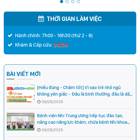
ĐẦU, HẸP MIỆNG SÁO
THỜI GIAN LÀM VIỆC
Hành chính: 7h00 - 16h30 (thứ 2 - 6)
24/24
Khám & Cấp cứu:
BÀI VIẾT MỚI
[Hiểu đúng - Chăm tốt] Vì sao trẻ nhỏ ngủ
không yên giấc - Đâu là bình thường, đâu là dấu
hiệu cần đi khám ngay?
06/08/2026
Bệnh viện Nhi Trung ương tiếp tục đào tạo,
nâng cao năng lực khám, chữa bệnh Nhi khoa
cho cán bộ y tế tại các tỉnh miền núi phía Bắc
06/08/2026