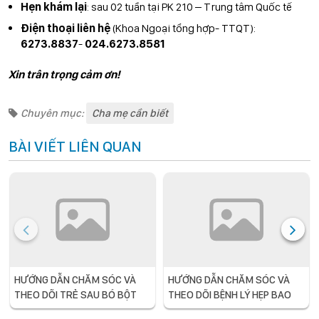
Hẹn khám lại
: sau 02 tuần tại PK 210 – Trung tâm Quốc tế
Điện thoại liên hệ
(Khoa Ngoại tổng hợp- TTQT):
6273.8837
-
024.6273.8581
Xin trân trọng cảm ơn!
Chuyên mục:
Cha mẹ cần biết
BÀI VIẾT LIÊN QUAN
HƯỚNG DẪN CHĂM SÓC VÀ
HƯỚNG DẪN CHĂM SÓC VÀ
THEO DÕI TRẺ SAU BÓ BỘT
THEO DÕI BỆNH LÝ HẸP BAO
QUY ĐẦU, NANG BAO QUY