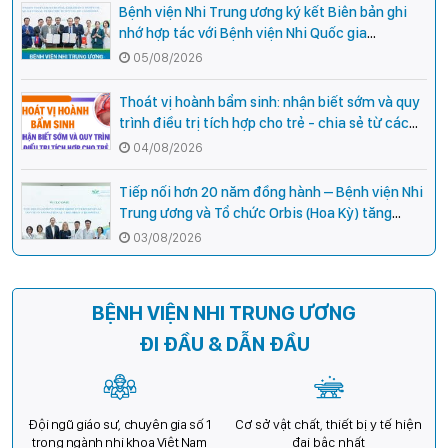
Bệnh viện Nhi Trung ương ký kết Biên bản ghi
nhớ hợp tác với Bệnh viện Nhi Quốc gia
Campuchia
05/08/2026
Thoát vị hoành bẩm sinh: nhận biết sớm và quy
trình điều trị tích hợp cho trẻ - chia sẻ từ các
chuyên gia hàng đầu của Bệnh Viện Nhi Trung
04/08/2026
ương
Tiếp nối hơn 20 năm đồng hành – Bệnh viện Nhi
Trung ương và Tổ chức Orbis (Hoa Kỳ) tăng
cường hợp tác, mở rộng cơ hội bảo vệ thị lực
03/08/2026
cho trẻ em Việt Nam
BỆNH VIỆN NHI TRUNG ƯƠNG
ĐI ĐẦU & DẪN ĐẦU
Đội ngũ giáo sư, chuyên gia số 1
Cơ sở vật chất, thiết bị y tế hiện
trong ngành nhi khoa Việt Nam
đại bậc nhất