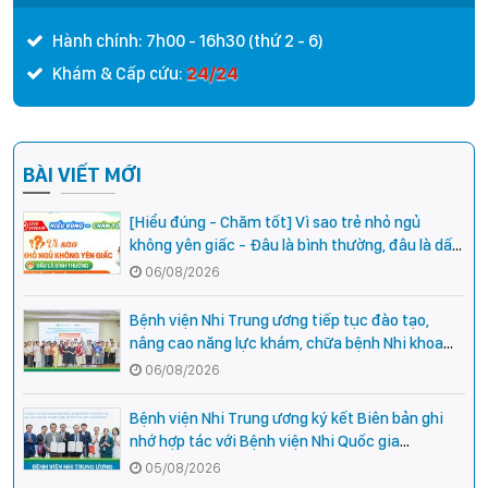
Hành chính: 7h00 - 16h30 (thứ 2 - 6)
24/24
Khám & Cấp cứu:
BÀI VIẾT MỚI
[Hiểu đúng - Chăm tốt] Vì sao trẻ nhỏ ngủ
không yên giấc - Đâu là bình thường, đâu là dấu
hiệu cần đi khám ngay?
06/08/2026
Bệnh viện Nhi Trung ương tiếp tục đào tạo,
nâng cao năng lực khám, chữa bệnh Nhi khoa
cho cán bộ y tế tại các tỉnh miền núi phía Bắc
06/08/2026
Bệnh viện Nhi Trung ương ký kết Biên bản ghi
nhớ hợp tác với Bệnh viện Nhi Quốc gia
Campuchia
05/08/2026