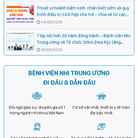
Thoát vị hoành bẩm sinh: nhận biết sớm và quy
trình điều trị tích hợp cho trẻ - chia sẻ từ các
chuyên gia hàng đầu của Bệnh Viện Nhi Trung
04/08/2026
ương
Tiếp nối hơn 20 năm đồng hành – Bệnh viện Nhi
Trung ương và Tổ chức Orbis (Hoa Kỳ) tăng
cường hợp tác, mở rộng cơ hội bảo vệ thị lực
03/08/2026
cho trẻ em Việt Nam
BỆNH VIỆN NHI TRUNG ƯƠNG
ĐI ĐẦU & DẪN ĐẦU
Đội ngũ giáo sư, chuyên gia số 1
Cơ sở vật chất, thiết bị y tế hiện
trong ngành nhi khoa Việt Nam
đại bậc nhất
Các công trình nghiên cứu y
Áp dụng Bảo hiểm y tế, bảo hiểm