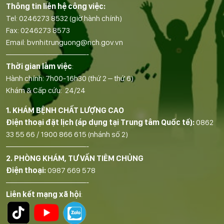
Thông tin liên hệ công việc:
Tel:
0246273 8532
(giờ hành chính)
Fax:
0246273 8573
Email:
bvnhitrunguong@nch.gov.vn
——————————-
Thời gian làm việc
:
Hành chính: 7h00-16h30 (thứ 2 – thứ 6)
Khám & Cấp cứu: 24/24
1. KHÁM BỆNH CHẤT LƯỢNG CAO
Điện thoại đặt lịch (áp dụng tại Trung tâm Quốc tế):
0862
33 55 66
/
1900 866 615
(nhánh số 2)
——————————-
2. PHÒNG KHÁM, TƯ VẤN TIÊM CHỦNG
Điện thoại:
0987 669 578
——————————-
Liên kết mạng xã hội
: