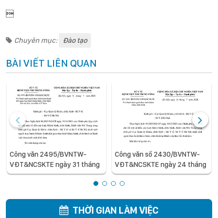

Chuyên mục:
Đào tạo
BÀI VIẾT LIÊN QUAN
Công văn 2495/BVNTW-
Công văn số 2430/BVNTW-
VĐT&NCSKTE ngày 31 tháng
VĐT&NCSKTE ngày 24 tháng
7 năm 2026 V/v Danh sách
7 năm 2026 V/v Danh sách
người thực hành hoàn thành
người thực hành khám bệnh,
thời gian thực hành khám
chữa bệnh
bệnh, chữa bệnh đối với chức
THỜI GIAN LÀM VIỆC
danh Bác sĩ Y khoa