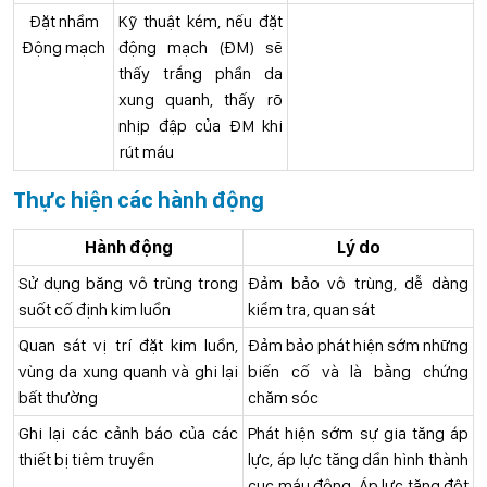
Đặt nhầm
Kỹ thuật kém, nếu đặt
Động mạch
động mạch (ĐM) sẽ
thấy trắng phần da
xung quanh, thấy rõ
nhịp đập của ĐM khi
rút máu
Thực hiện các hành động
Hành động
Lý do
Sử dụng băng vô trùng trong
Đảm bảo vô trùng, dễ dàng
suốt cố định kim luồn
kiểm tra, quan sát
Quan sát vị trí đặt kim luồn,
Đảm bảo phát hiện sớm những
vùng da xung quanh và ghi lại
biến cố và là bằng chứng
bất thường
chăm sóc
Ghi lại các cảnh báo của các
Phát hiện sớm sự gia tăng áp
thiết bị tiêm truyền
lực, áp lực tăng dần hình thành
cục máu đông. Áp lực tăng đột