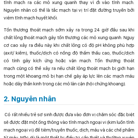
tĩnh mạch ra các mô xung quanh thay vì đi vào tĩnh mạch.
Nguyên nhân có thể là tắc mạch tại vị trí đặt đường truyền bởi
viêm tĩnh mạch huyết khối.
Tổn thương thoát mạch sớm xảy ra trong 24 giờ đầu sau khi
chất lỏng thoát mạch gây tổn thương các mô xung quanh. Nguy
cơ cao xảy ra điều này khi chất lỏng có độ pH không phù hợp
(axit/ kiềm), thuốc/dịch có nồng độ thẩm thấu cao, thuốc/dịch
có tính gây kích ứng hoặc vận mạch. Tổn thương thoát
mạch cũng có thể xảy ra nếu chất lỏng thoát mạch bị giới hạn
trong một khoang mô bị hạn chế gây áp lực lên các mạch máu
hoặc dây thần kinh trong các mô lân cận (hội chứng khoang).
2. Nguyên nhân
Có rất nhiều trẻ sơ sinh được đưa vào đơn vị chăm sóc đặc biệt
sẽ được đặt một ống thông vào tĩnh mạch ngoại vi (kim luồn tĩnh
mạch ngoại vi) để tiêm/truyền thuốc, dịch, máu và các chế phẩm
từ máu. Mặc dù là một thiết bị điều trị cần thiết và thường xuyên