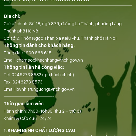
Địa chỉ:
Cơ sở chính: Số 18, ngõ 879, đường La Thành, phường Láng,
Thành phố Hà Nội
Cơ sở 2: Thôn Ngọc Than, xã Kiều Phú, Thành phố Hà Nội
Thông tin dành cho khách hàng:
Tổng đài
:
1900 866 615
Email:
chamsockhachhang@nch.gov.vn
Thông tin liên hệ công việc:
Tel:
0246273 8532
(giờ hành chính)
Fax:
0246273 8573
Email:
bvnhitrunguong@nch.gov.vn
——————————-
Thời gian làm việc
:
Hành chính: 7h00-16h30 (thứ 2 – thứ 6)
Khám & Cấp cứu: 24/24
1. KHÁM BỆNH CHẤT LƯỢNG CAO