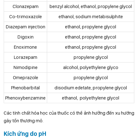
Clonazepam
benzyl alcohol, ethanol, propylene glycol
Co-trimoxazole
ethanol, sodium metabisulphite
Diazepam injection
ethanol, propylene glycol
Digoxin
ethanol, propylene glycol
Enoximone
ethanol, propylene glycol
Lorazepam
propylene glycol
Nimodipine
alcohol, polyethylene glyco
Omeprazole
propylene glycol
Phenobarbital
disodium edetate, propylene glycol
Phenoxybenzamine
ethanol, polyethylene glycol
Các tính chất hóa học của thuốc có thể ảnh hưởng đến xu hướng
gây tổn thương mô.
Kích ứng do pH