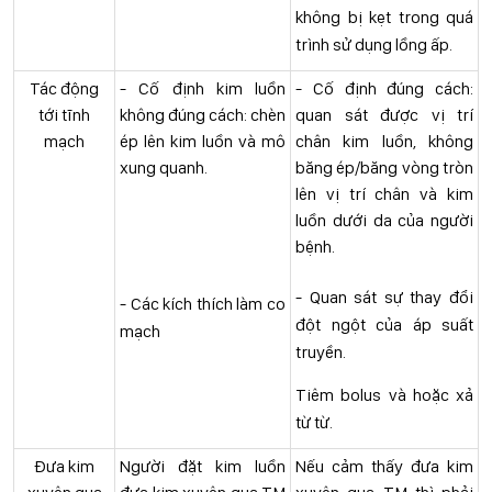
không bị kẹt trong quá
trình sử dụng lồng ấp.
Tác động
- Cố định kim luồn
- Cố định đúng cách:
tới tĩnh
không đúng cách: chèn
quan sát được vị trí
mạch
ép lên kim luồn và mô
chân kim luồn, không
xung quanh.
băng ép/băng vòng tròn
lên vị trí chân và kim
luồn dưới da của người
bệnh.
- Quan sát sự thay đổi
- Các kích thích làm co
đột ngột của áp suất
mạch
truyền.
Tiêm bolus và hoặc xả
từ từ.
Đưa kim
Người đặt kim luồn
Nếu cảm thấy đưa kim