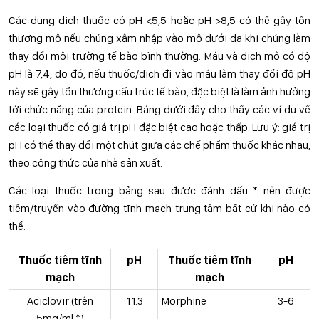
Các dung dịch thuốc có pH <5,5 hoặc pH >8,5 có thể gây tổn
thương mô nếu chúng xâm nhập vào mô dưới da khi chúng làm
thay đổi môi trường tế bào bình thường. Máu và dịch mô có độ
pH là 7,4, do đó, nếu thuốc/dịch đi vào máu làm thay đổi độ pH
này sẽ gây tổn thương cấu trúc tế bào, đặc biệt là làm ảnh hưởng
tới chức năng của protein. Bảng dưới đây cho thấy các ví dụ về
các loại thuốc có giá trị pH đặc biệt cao hoặc thấp. Lưu ý: giá trị
pH có thể thay đổi một chút giữa các chế phẩm thuốc khác nhau,
theo công thức của nhà sản xuất.
Các loại thuốc trong bảng sau được đánh dấu * nên được
tiêm/truyền vào đường tĩnh mạch trung tâm bất cứ khi nào có
thể.
Thuốc tiêm tĩnh
pH
Thuốc tiêm tĩnh
pH
mạch
mạch
Aciclovir (trên
11.3
Morphine
3-6
5mg/ml *)