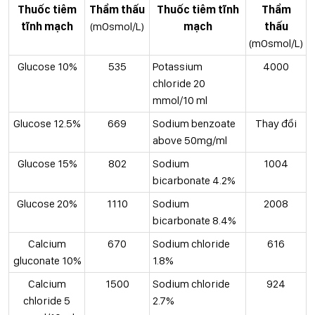
Thuốc tiêm
Thẩm thấu
Thuốc tiêm tĩnh
Thẩm
tĩnh mạch
(mOsmol/L)
mạch
thấu
(mOsmol/L)
Glucose 10%
535
Potassium
4000
chloride 20
mmol/10 ml
Glucose 12.5%
669
Sodium benzoate
Thay đổi
above 50mg/ml
Glucose 15%
802
Sodium
1004
bicarbonate 4.2%
Glucose 20%
1110
Sodium
2008
bicarbonate 8.4%
Calcium
670
Sodium chloride
616
gluconate 10%
1.8%
Calcium
1500
Sodium chloride
924
chloride 5
2.7%