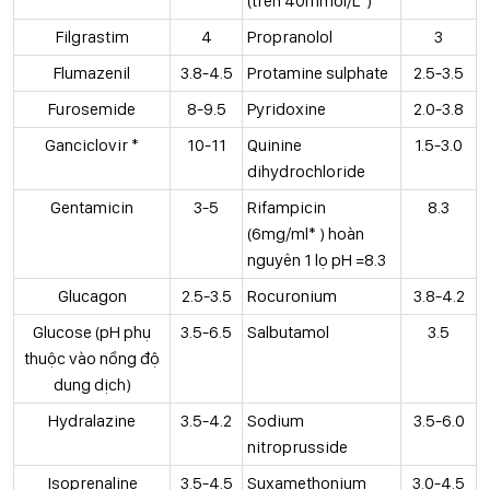
(trên 40mmol/L*)
Filgrastim
4
Propranolol
3
Flumazenil
3.8-4.5
Protamine sulphate
2.5-3.5
Furosemide
8-9.5
Pyridoxine
2.0-3.8
Ganciclovir *
10-11
Quinine
1.5-3.0
dihydrochloride
Gentamicin
3-5
Rifampicin
8.3
(6mg/ml* ) hoàn
nguyên 1 lọ pH =8.3
Glucagon
2.5-3.5
Rocuronium
3.8-4.2
Glucose (pH phụ
3.5-6.5
Salbutamol
3.5
thuộc vào nồng độ
dung dịch)
Hydralazine
3.5-4.2
Sodium
3.5-6.0
nitroprusside
Isoprenaline
3.5-4.5
Suxamethonium
3.0-4.5