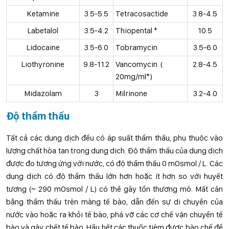
Ketamine
3.5-5.5
Tetracosactide
3.8-4.5
Labetalol
3.5-4.2
Thiopental *
10.5
Lidocaine
3.5-6.0
Tobramycin
3.5-6.0
Liothyronine
9.8-11.2
Vancomycin (
2.8-4.5
20mg/ml*)
Midazolam
3
Milrinone
3.2-4.0
Độ thẩm thấu
Tất cả các dung dịch đều có áp suất thẩm thấu, phụ thuộc vào
lượng chất hòa tan trong dung dịch. Độ thẩm thấu của dung dịch
được đo tương ứng với nước, có độ thẩm thấu 0 mOsmol / L. Các
dung dịch có độ thẩm thấu lớn hơn hoặc ít hơn so với huyết
tương (~ 290 mOsmol / L) có thể gây tổn thương mô. Mất cân
bằng thẩm thấu trên màng tế bào, dẫn đến sự di chuyển của
nước vào hoặc ra khỏi tế bào, phá vỡ các cơ chế vận chuyển tế
bào và gây chết tế bào. Hầu hết các thuốc tiêm được bào chế để