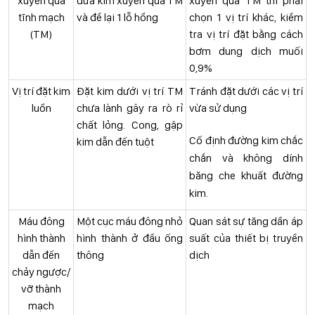
xuyên qua
đưa kim xuyên qua TM
xuyên qua TM thì phải
tĩnh mạch
và để lại 1 lỗ hổng
chọn 1 vị trí khác, kiểm
(TM)
tra vị trí đặt bằng cách
bơm dung dịch muối
0,9%
Vị trí đặt kim
Đặt kim dưới vị trí TM
Tránh đặt dưới các vị trí
luồn
chưa lành gây ra rò rỉ
vừa sử dụng
chất lỏng. Cong, gập
Cố định đường kim chắc
kim dẫn đến tuột
chắn và không dính
băng che khuất đường
kim.
Máu đông
Một cục máu đông nhỏ
Quan sát sự tăng dần áp
hình thành
hình thành ở đầu ống
suất của thiết bị truyền
dẫn đến
thông
dịch
chảy ngược/
vỡ thành
mạch