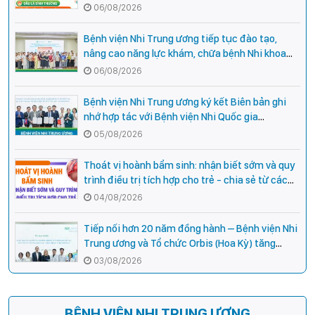
hiệu cần đi khám ngay?
06/08/2026
Bệnh viện Nhi Trung ương tiếp tục đào tạo,
nâng cao năng lực khám, chữa bệnh Nhi khoa
cho cán bộ y tế tại các tỉnh miền núi phía Bắc
06/08/2026
Bệnh viện Nhi Trung ương ký kết Biên bản ghi
nhớ hợp tác với Bệnh viện Nhi Quốc gia
Campuchia
05/08/2026
Thoát vị hoành bẩm sinh: nhận biết sớm và quy
trình điều trị tích hợp cho trẻ - chia sẻ từ các
chuyên gia hàng đầu của Bệnh Viện Nhi Trung
04/08/2026
ương
Tiếp nối hơn 20 năm đồng hành – Bệnh viện Nhi
Trung ương và Tổ chức Orbis (Hoa Kỳ) tăng
cường hợp tác, mở rộng cơ hội bảo vệ thị lực
03/08/2026
cho trẻ em Việt Nam
BỆNH VIỆN NHI TRUNG ƯƠNG