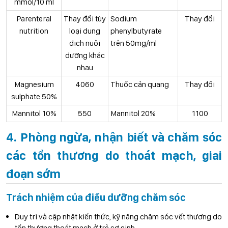
mmol/10 ml
Parenteral
Thay đổi tùy
Sodium
Thay đổi
nutrition
loại dung
phenylbutyrate
dịch nuôi
trên 50mg/ml
dưỡng khác
nhau
Magnesium
4060
Thuốc cản quang
Thay đổi
sulphate 50%
Mannitol 10%
550
Mannitol 20%
1100
4. Phòng ngừa, nhận biết và chăm sóc
các tổn thương do thoát mạch, giai
đoạn sớm
Trách nhiệm của điều dưỡng chăm sóc
Duy trì và cập nhật kiến thức, kỹ năng chăm sóc vết thương do
tổn thương thoát mạch ở trẻ sơ sinh.