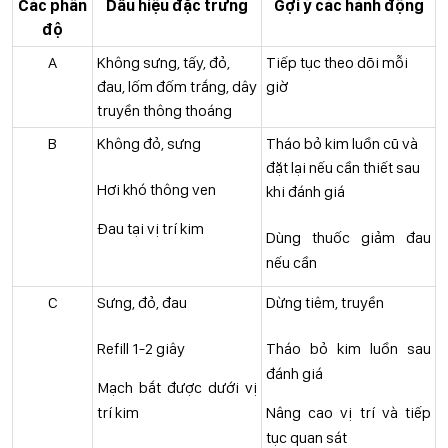
Các phân
Dấu hiệu đặc trưng
Gợi ý các hành động
độ
A
Không sưng, tấy, đỏ,
Tiếp tục theo dõi mỗi
đau, lốm đốm trắng, dây
giờ
truyền thông thoáng
B
Không đỏ, sưng
Tháo bỏ kim luồn cũ và
đặt lại nếu cần thiết sau
Hơi khó thông ven
khi đánh giá
Đau tại vị trí kim
Dùng thuốc giảm đau
nếu cần
C
Sưng, đỏ, đau
Dừng tiêm, truyền
Refill 1-2 giây
Tháo bỏ kim luồn sau
đánh giá
Mạch bắt được dưới vị
trí kim
Nâng cao vị trí và tiếp
tục quan sát