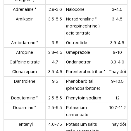
Adrenaline *
2.8-3.6
Naloxone
3-4.5
Amikacin
3.5-5.5
Noradrenaline *
3-4.5
(norepinephrine )
acid tartrate
Amiodarone *
3-5
Octreotide
3.9-4.5
Atropine
2.8-4.5
Omeprazole
9-10
Caffeine citrate
4.7
Ondansetron
3.3-4.0
Clonazepam
3.5-4.5
Parenteral nutrition*
Thay đổi
Dantrolene
9.5
Phenobarbital
9-10.5
(phenobarbitone)
Dobutamine *
2.5-5.5
Phenytoin sodium
12
Dopamine *
2.5-5.5
Potassium
10.7-11.2
canrenoate
Fentanyl
4.0-7.5
Potassium salts
Thay đổi