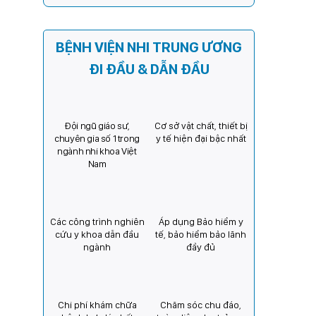
Kỳ) tăng cường hợp tác, mở
rộng cơ hội bảo vệ thị lực
cho trẻ em Việt Nam
BỆNH VIỆN NHI TRUNG ƯƠNG
ĐI ĐẦU & DẪN ĐẦU
Đội ngũ giáo sư,
Cơ sở vật chất, thiết bị
chuyên gia số 1 trong
y tế hiện đại bậc nhất
ngành nhi khoa Việt
Nam
Các công trình nghiên
Áp dụng Bảo hiểm y
cứu y khoa dẫn đầu
tế, bảo hiểm bảo lãnh
ngành
đầy đủ
Chi phí khám chữa
Chăm sóc chu đáo,