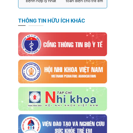
bệnh hợp lý nhất
toàn diện cho trẻ em
THÔNG TIN HỮU ÍCH KHÁC