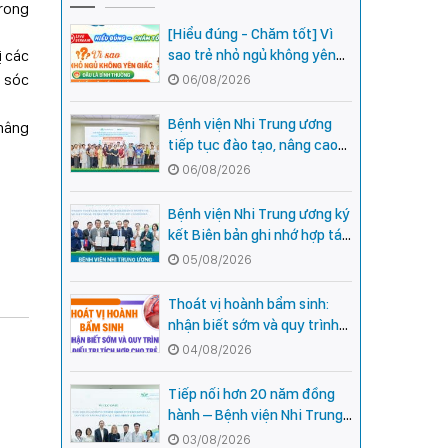
trong
[Hiểu đúng - Chăm tốt] Vì
ị các
sao trẻ nhỏ ngủ không yên
giấc - Đâu là bình thường,
m sóc
06/08/2026
đâu là dấu hiệu cần đi khám
ngay?
Bệnh viện Nhi Trung ương
 nâng
tiếp tục đào tạo, nâng cao
năng lực khám, chữa bệnh
06/08/2026
Nhi khoa cho cán bộ y tế tại
các tỉnh miền núi phía Bắc
Bệnh viện Nhi Trung ương ký
kết Biên bản ghi nhớ hợp tác
với Bệnh viện Nhi Quốc gia
05/08/2026
Campuchia
Thoát vị hoành bẩm sinh:
nhận biết sớm và quy trình
điều trị tích hợp cho trẻ -
04/08/2026
chia sẻ từ các chuyên gia
hàng đầu của Bệnh Viện Nhi
Tiếp nối hơn 20 năm đồng
Trung ương
hành – Bệnh viện Nhi Trung
ương và Tổ chức Orbis (Hoa
03/08/2026