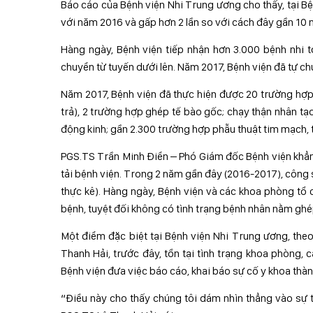
Báo cáo của Bệnh viện Nhi Trung ương cho thấy, tại Bện
với năm 2016 và gấp hơn 2 lần so với cách đây gần 10 
Hàng ngày, Bệnh viện tiếp nhận hơn 3.000 bệnh nhi tớ
chuyển từ tuyến dưới lên. Năm 2017, Bệnh viện đã tự ch
Năm 2017, Bệnh viện đã thực hiện được 20 trường hợp
trả), 2 trường hợp ghép tế bào gốc; chạy thận nhân tạo
động kinh; gần 2.300 trường hợp phẫu thuật tim mạch,
PGS.TS Trần Minh Điển – Phó Giám đốc Bệnh viện khẳng
tải bệnh viện. Trong 2 năm gần đây (2016-2017), công
thực kê). Hàng ngày, Bệnh viện và các khoa phòng tổ c
bệnh, tuyệt đối không có tình trạng bệnh nhân nằm ghé
Một điểm đặc biệt tại Bệnh viện Nhi Trung ương, the
Thanh Hải, trước đây, tồn tại tình trạng khoa phòng, 
Bệnh viện đưa việc báo cáo, khai báo sự cố y khoa thành
“Điều này cho thấy chúng tôi dám nhìn thẳng vào sự 