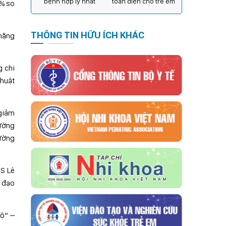
bệnh hợp lý nhất
toàn diện cho trẻ em
0% so
THÔNG TIN HỮU ÍCH KHÁC
 nặng
g chi
thuật
 giảm
iường
iường
TS Lê
h đạo
bộ” –