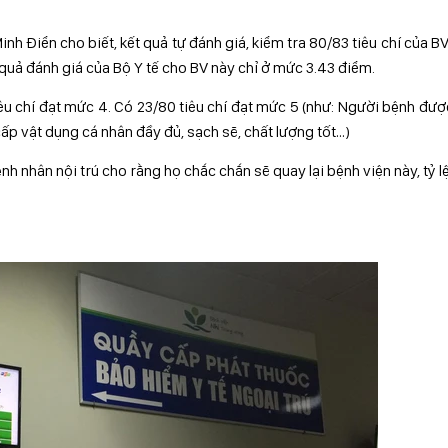
nh Điển cho biết, kết quả tự đánh giá, kiểm tra 80/83 tiêu chí của B
 quả đánh giá của Bộ Y tế cho BV này chỉ ở mức 3.43 điểm.
êu chí đạt mức 4. Có 23/80 tiêu chí đạt mức 5 (như: Người bệnh đượ
ấp vật dụng cá nhân đầy đủ, sạch sẽ, chất lượng tốt…)
h nhân nội trú cho rằng họ chắc chắn sẽ quay lại bệnh viện này, tỷ l