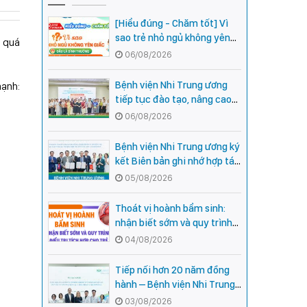
[Hiểu đúng - Chăm tốt] Vì
sao trẻ nhỏ ngủ không yên
g quá
giấc - Đâu là bình thường,
06/08/2026
đâu là dấu hiệu cần đi khám
ngay?
Bệnh viện Nhi Trung ương
mạnh:
tiếp tục đào tạo, nâng cao
năng lực khám, chữa bệnh
06/08/2026
Nhi khoa cho cán bộ y tế tại
các tỉnh miền núi phía Bắc
Bệnh viện Nhi Trung ương ký
kết Biên bản ghi nhớ hợp tác
với Bệnh viện Nhi Quốc gia
05/08/2026
Campuchia
Thoát vị hoành bẩm sinh:
nhận biết sớm và quy trình
điều trị tích hợp cho trẻ -
04/08/2026
chia sẻ từ các chuyên gia
hàng đầu của Bệnh Viện Nhi
Tiếp nối hơn 20 năm đồng
Trung ương
hành – Bệnh viện Nhi Trung
ương và Tổ chức Orbis (Hoa
03/08/2026