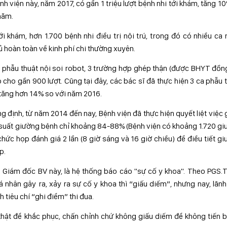
h viện này, năm 2017, có gần 1 triệu lượt bệnh nhi tới khám, tăng 1
năm.
i khám, hơn 1.700 bệnh nhi điều trị nội trú, trong đó có nhiều ca
ủ hoàn toàn về kinh phí chi thường xuyên.
 phẫu thuật nội soi robot, 3 trường hợp ghép thận (được BHYT đồn
 cho gần 900 lượt. Cũng tại đây, các bác sĩ đã thực hiện 3 ca phẫu 
 tăng hơn 14% so với năm 2016.
 định, từ năm 2014 đến nay, Bệnh viện đã thực hiện quyết liệt việc
 suất giường bệnh chỉ khoảng 84-88% (Bệnh viện có khoảng 1.720 g
hức họp đánh giá 2 lần (8 giờ sáng và 16 giờ chiều) để điều tiết g
p.
o Giám đốc BV này, là hệ thống báo cáo "sự cố y khoa". Theo PGS.
cá nhân gây ra, xảy ra sự cố y khoa thì “giấu diếm”, nhưng nay, lãn
 tiêu chí “ghi điểm” thi đua.
thật để khắc phục, chấn chỉnh chứ không giấu diếm để không tiến 