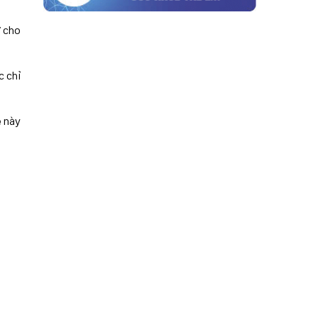
V cho
c chỉ
ệ này