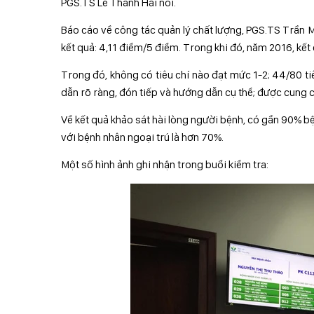
PGS.TS Lê Thanh Hải nói.
Báo cáo về công tác quản lý chất lượng, PGS.TS Trần Mi
kết quả: 4,11 điểm/5 điểm. Trong khi đó, năm 2016, kết
Trong đó, không có tiêu chí nào đạt mức 1-2; 44/80 ti
dẫn rõ ràng, đón tiếp và hướng dẫn cụ thể; được cung c
Về kết quả khảo sát hài lòng người bệnh, có gần 90% bện
với bệnh nhân ngoại trú là hơn 70%.
Một số hình ảnh ghi nhận trong buổi kiểm tra: