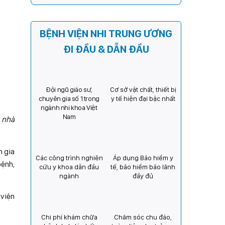
Kỳ) tăng cường hợp tác, mở
rộng cơ hội bảo vệ thị lực
cho trẻ em Việt Nam
BỆNH VIỆN NHI TRUNG ƯƠNG
ĐI ĐẦU & DẪN ĐẦU
Đội ngũ giáo sư,
Cơ sở vật chất, thiết bị
chuyên gia số 1 trong
y tế hiện đại bậc nhất
ngành nhi khoa Việt
Nam
 nhà
m gia
Các công trình nghiên
Áp dụng Bảo hiểm y
bệnh,
cứu y khoa dẫn đầu
tế, bảo hiểm bảo lãnh
ngành
đầy đủ
 viện
Chi phí khám chữa
Chăm sóc chu đáo,