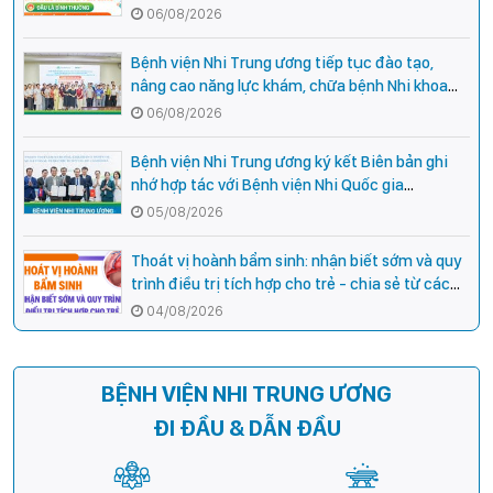
hiệu cần đi khám ngay?
06/08/2026
Bệnh viện Nhi Trung ương tiếp tục đào tạo,
nâng cao năng lực khám, chữa bệnh Nhi khoa
cho cán bộ y tế tại các tỉnh miền núi phía Bắc
06/08/2026
Bệnh viện Nhi Trung ương ký kết Biên bản ghi
nhớ hợp tác với Bệnh viện Nhi Quốc gia
Campuchia
05/08/2026
Thoát vị hoành bẩm sinh: nhận biết sớm và quy
trình điều trị tích hợp cho trẻ - chia sẻ từ các
chuyên gia hàng đầu của Bệnh Viện Nhi Trung
04/08/2026
ương
BỆNH VIỆN NHI TRUNG ƯƠNG
ĐI ĐẦU & DẪN ĐẦU