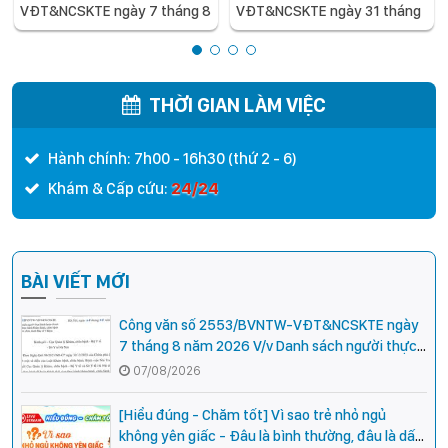
VĐT&NCSKTE ngày 7 tháng 8
VĐT&NCSKTE ngày 31 tháng
năm 2026 V/v Danh sách
7 năm 2026 V/v Danh sách
người thực hành hoàn thành
người thực hành hoàn thành
thời gian thực hành khám
thời gian thực hành khám
bệnh, chữa bệnh với chức
bệnh, chữa bệnh đối với chức
THỜI GIAN LÀM VIỆC
danh bác sĩ Y khoa
danh Bác sĩ Y khoa
Hành chính: 7h00 - 16h30 (thứ 2 - 6)
24/24
Khám & Cấp cứu:
BÀI VIẾT MỚI
Công văn số 2553/BVNTW-VĐT&NCSKTE ngày
7 tháng 8 năm 2026 V/v Danh sách người thực
hành hoàn thành thời gian thực hành khám
07/08/2026
bệnh, chữa bệnh với chức danh bác sĩ Y khoa
[Hiểu đúng - Chăm tốt] Vì sao trẻ nhỏ ngủ
không yên giấc - Đâu là bình thường, đâu là dấu