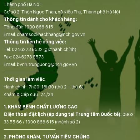
Thành phố Hà Nội
Cơ sở 2: Thôn Ngọc Than, xã Kiều Phú, Thành phố Hà Nội
Thông tin dành cho khách hàng:
Tổng đài
:
1900 866 615
Email:
chamsockhachhang@nch.gov.vn
Thông tin liên hệ công việc:
Tel:
0246273 8532
(giờ hành chính)
Fax:
0246273 8573
Email:
bvnhitrunguong@nch.gov.vn
——————————-
Thời gian làm việc
:
Hành chính: 7h00-16h30 (thứ 2 – thứ 6)
Khám & Cấp cứu: 24/24
1. KHÁM BỆNH CHẤT LƯỢNG CAO
Điện thoại đặt lịch (áp dụng tại Trung tâm Quốc tế):
0862
33 55 66
/
1900 866 615
(nhánh số 2)
——————————-
2. PHÒNG KHÁM, TƯ VẤN TIÊM CHỦNG