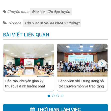
Chuyên mục:
Đào tạo - Chỉ đạo tuyến
Từ khóa:
Lớp "Bác sĩ Nhi đa khoa 18 tháng"
BÀI VIẾT LIÊN QUAN
Đào tạo, chuyển giao kỹ
Bệnh viện Nhi Trung ương hỗ
thuật và định hướng phát
trợ chuyên môn và trao tặng
triển chuyên sâu cho y tế
trang thiết bị y tế cho Bệnh
tuyến tỉnh: Bệnh viện Nhi
viện Đa khoa tỉnh Sơn La
Trung ương làm việc và hỗ trợ
chuyên môn cho Bệnh viện
THỜI GIAN LÀM VIỆC