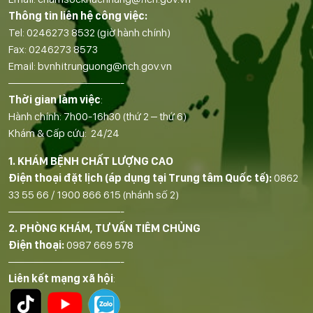
Thông tin liên hệ công việc:
Tel:
0246273 8532
(giờ hành chính)
Fax:
0246273 8573
Email:
bvnhitrunguong@nch.gov.vn
——————————-
Thời gian làm việc
:
Hành chính: 7h00-16h30 (thứ 2 – thứ 6)
Khám & Cấp cứu: 24/24
1. KHÁM BỆNH CHẤT LƯỢNG CAO
Điện thoại đặt lịch (áp dụng tại Trung tâm Quốc tế):
0862
33 55 66
/
1900 866 615
(nhánh số 2)
——————————-
2. PHÒNG KHÁM, TƯ VẤN TIÊM CHỦNG
Điện thoại:
0987 669 578
——————————-
Liên kết mạng xã hội
: