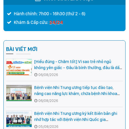
Nhi Hải Dương
Hành chính: 7h00 - 16h30 (thứ 2 - 6)
24/24
Khám & Cấp cứu:
BÀI VIẾT MỚI
[Hiểu đúng - Chăm tốt] Vì sao trẻ nhỏ ngủ
không yên giấc - Đâu là bình thường, đâu là dấu
hiệu cần đi khám ngay?
06/08/2026
Bệnh viện Nhi Trung ương tiếp tục đào tạo,
nâng cao năng lực khám, chữa bệnh Nhi khoa
cho cán bộ y tế tại các tỉnh miền núi phía Bắc
06/08/2026
Bệnh viện Nhi Trung ương ký kết Biên bản ghi
nhớ hợp tác với Bệnh viện Nhi Quốc gia
Campuchia
05/08/2026