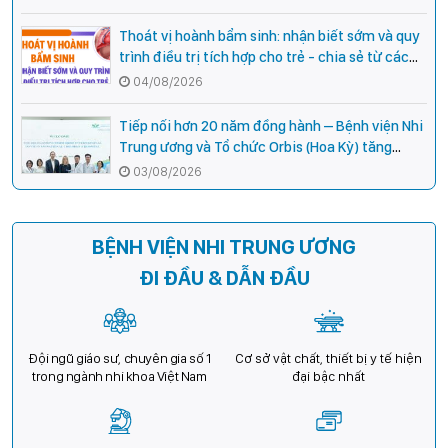
Thoát vị hoành bẩm sinh: nhận biết sớm và quy
trình điều trị tích hợp cho trẻ - chia sẻ từ các
chuyên gia hàng đầu của Bệnh Viện Nhi Trung
04/08/2026
ương
Tiếp nối hơn 20 năm đồng hành – Bệnh viện Nhi
Trung ương và Tổ chức Orbis (Hoa Kỳ) tăng
cường hợp tác, mở rộng cơ hội bảo vệ thị lực
03/08/2026
cho trẻ em Việt Nam
BỆNH VIỆN NHI TRUNG ƯƠNG
ĐI ĐẦU & DẪN ĐẦU
Đội ngũ giáo sư, chuyên gia số 1
Cơ sở vật chất, thiết bị y tế hiện
trong ngành nhi khoa Việt Nam
đại bậc nhất