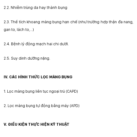
2.2.
Nhiễm trùng da hay thành bụng
2.3.
Thể tích khoang màng bụng hạn chế (như trường h
ợ
p thận đa nang,
gan to, lách to,...)
2.4.
Bệnh lý động mạch hai chi dưới.
2.5.
Suy dinh dưỡng nặng.
IV. CÁC HÌNH THỨC LỌC MÀNG BỤNG
1.
Lọc màng bụng liên tục ngoại trú (CAPD)
2.
Lọc màng bụng tự động bằng máy (APD)
V. ĐIỀU KIỆN THỰC HIỆN KỸ THUẬT