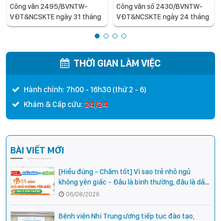
Công văn 2495/BVNTW-
Công văn số 2430/BVNTW-
VĐT&NCSKTE ngày 31 tháng
VĐT&NCSKTE ngày 24 tháng
7 năm 2026 V/v Danh sách
7 năm 2026 V/v Danh sách
người thực hành hoàn thành
người thực hành khám bệnh,
thời gian thực hành khám
chữa bệnh
bệnh, chữa bệnh đối với chức
THỜI GIAN LÀM VIỆC
danh Bác sĩ Y khoa
Hành chính: 7h00 - 16h30 (thứ 2 - 6)
24/24
Khám & Cấp cứu:
BÀI VIẾT MỚI
[Hiểu đúng - Chăm tốt] Vì sao trẻ nhỏ ngủ
không yên giấc - Đâu là bình thường, đâu là dấu
hiệu cần đi khám ngay?
06/08/2026
Bệnh viện Nhi Trung ương tiếp tục đào tạo,