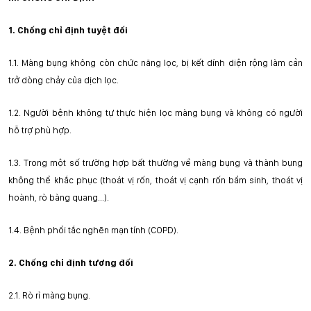
1.
Chống chỉ định tuyệt đối
1.1.
Màng bụng không còn chức năng lọc, bị kết
dính diện rộng làm cản
trở dòng chảy của dịch lọc.
1.2.
Người bệnh không tự thực hiện lọc màng bụng và không có người
hỗ
tr
ợ phù hợp.
1.3.
Trong một số trường hợp bất thường về màng bụng và thành bụng
không thể khắc phục (thoát vị rốn, thoát vị cạnh rốn bẩm sinh, thoát vị
hoành, rò bàng quang...).
1.4.
Bệnh phổi tắc nghẽn mạn tính (COPD).
2.
Chống chỉ định tương đối
2.1.
Rò r
ỉ
màng bụng.