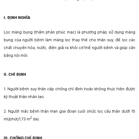
I. ĐỊNH NGHĨA
Lọc màng bụng (thẩm phân phúc mạc) là phương pháp sử dụng màng
bụng của người bệnh làm màng lọc thay thế cho thận suy, để lọc các
chất chuyển hó
a
, nước, điện giải ra khỏi cơ thể người bệnh và giúp cân
bằng nội môi.
II. CHỈ ĐỊNH
1.
Người bệnh suy thận cấp chống chỉ định hoặc không thực hiện được
kỹ thuật thận nhân tạo.
2.
Người mắc bệnh thận mạn giai đoạn cuối (mức lọc cầu thận dưới 15
2
ml/phú
t/
1,73 m
da).
III. CHỐNG CHỈ ĐỊNH