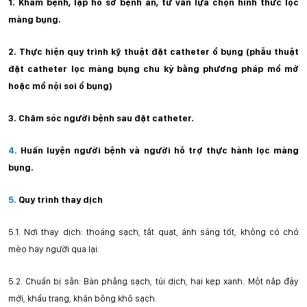
1.
Khám bệnh, lập hồ sơ bệnh án, tư vấn lựa chọn hình thức lọc
màng
bụng.
2.
Thực hiện quy trình kỹ th
u
ật đặt catheter ổ bụng (phẫu thuật
đặt catheter lọc màng bụng chu kỳ bằng phương pháp mổ mở
hoặc mổ nội soi
ổ
bụng)
3.
Chăm sóc người bệnh sau đặt catheter.
4.
Huấn luyện ngư
ờ
i bệnh và người hỗ trợ thực hành lọc màng
bụng.
5.
Quy trình thay dịch
5.1.
Nơi thay dịch: thoáng sạch, tắt quạt, ánh sáng tốt, không có chó
mèo hay người qua lại.
5.2.
Chuẩn bị sẵn: Bàn phẳng sạch, túi dịch, hai kẹp xanh. Một nắp đậy
mới, khẩu trang, khăn bông khô sạch.