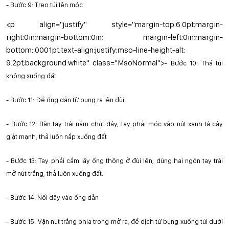
-
Bước 9: Treo túi lên móc
<p align="justify" style="margin-top:6.0pt;margin-
right:0in;margin-bottom:0in; margin-left:0in;margin-
bottom:.0001pt;text-align:justify;mso-line-height-alt:
9.2pt;background:white" class="MsoNormal">
-
Bước 10: Thả túi
không xuống đất
-
Bước 11: Để ống dẫn từ bụng ra lên đùi.
-
Bước 12: Bàn tay trái nắm chặt dây, tay phải móc vào nút xanh lá cây
giật mạnh, thả luôn nắp xuống đất
-
Bước 13: Tay phải cầm lấy ống thông ở đùi lên, dùng hai ngón tay trái
mở nút trắng, thả luôn xuống đất.
-
Bước 14: Nối dây vào ống dẫn
-
Bước 15: Vặn nút trắng phía trong mở ra, để dịch từ bụng xuống túi dưới