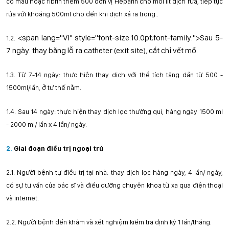
có máu hoặc
fi
br
i
n thêm 500 đơn vị Heparin cho mỗi lít dịch rửa, tiếp tục
rửa với khoảng 500ml cho đến khi dịch xả ra
tr
ong..
<span lang="VI" style="font-size:10.0pt;font-family:">Sau 5-
1.2.
7 ngày: thay băng lỗ ra catheter (exit site), cắt chỉ vết mổ.
1.3.
Từ 7-14 ngày: thực hiện thay dịch với thể tích tăng dần từ 500
-
1500ml/lần, ở tư thế nằm.
1.4.
Sau 14 ngày: thực hiện thay dịch lọc thường qui, hàng ngày 1500 ml
- 2000 ml/ lần
x
4 lần/ ngày
.
2.
Giai đoạn điều trị ngoại trú
2.1.
Người bệnh tự điều trị tại nhà: thay dịch lọc hàng ngày, 4 lần/ ngày,
có sự tư vấn của bác sĩ và điều dưỡng chuyên khoa từ xa qua điện thoại
và internet.
2.2.
Người bệnh đến khám và xét nghiệm kiểm tra định kỳ 1 lần/tháng.