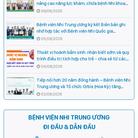
nâng cao năng lực khám, chữa bệnh Nhi khoa
cho cán bộ y tế tại các tỉnh miền núi phía Bắc
06/08/2026
Bệnh viện Nhi Trung ương ký kết Biên bản ghi
nhớ hợp tác với Bệnh viện Nhi Quốc gia
Campuchia
05/08/2026
Thoát vị hoành bẩm sinh: nhận biết sớm và quy
trình điều trị tích hợp cho trẻ - chia sẻ từ các
chuyên gia hàng đầu của Bệnh Viện Nhi Trung
04/08/2026
ương
Tiếp nối hơn 20 năm đồng hành – Bệnh viện Nhi
Trung ương và Tổ chức Orbis (Hoa Kỳ) tăng
cường hợp tác, mở rộng cơ hội bảo vệ thị lực
03/08/2026
cho trẻ em Việt Nam
BỆNH VIỆN NHI TRUNG ƯƠNG
ĐI ĐẦU & DẪN ĐẦU