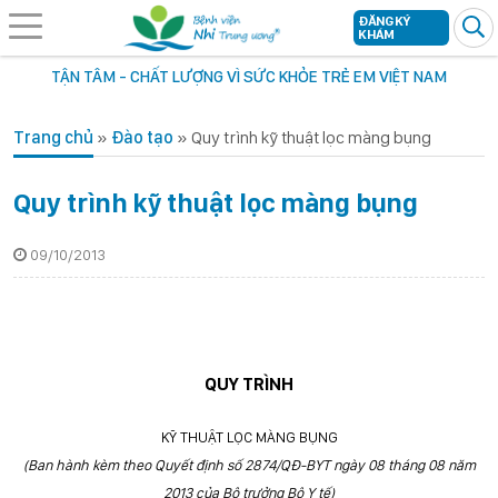
ĐĂNG KÝ
KHÁM
TẬN TÂM - CHẤT LƯỢNG VÌ SỨC KHỎE TRẺ EM VIỆT NAM
Trang chủ
»
Đào tạo
»
Quy trình kỹ thuật lọc màng bụng
Quy trình kỹ thuật lọc màng bụng
09/10/2013
QUY TRÌNH
KỸ THUẬT LỌC MÀNG BỤNG
(Ban hành kèm theo Quyết định số
2874/
QĐ-BYT ngày
08 t
háng
08
năm
2013
của Bộ trưởng Bộ Y tế)