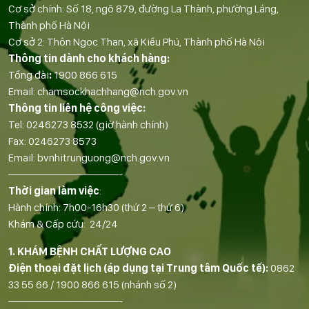
Cơ sở chính: Số 18, ngõ 879, đường La Thành, phường Láng,
Thành phố Hà Nội
Cơ sở 2: Thôn Ngọc Than, xã Kiều Phú, Thành phố Hà Nội
Thông tin dành cho khách hàng:
Tổng đài
:
1900 866 615
Email:
chamsockhachhang@nch.gov.vn
Thông tin liên hệ công việc:
Tel:
0246273 8532
(giờ hành chính)
Fax:
0246273 8573
Email:
bvnhitrunguong@nch.gov.vn
——————————-
Thời gian làm việc
:
Hành chính: 7h00-16h30 (thứ 2 – thứ 6)
Khám & Cấp cứu: 24/24
1. KHÁM BỆNH CHẤT LƯỢNG CAO
Điện thoại đặt lịch (áp dụng tại Trung tâm Quốc tế):
0862
33 55 66
/
1900 866 615
(nhánh số 2)
——————————-