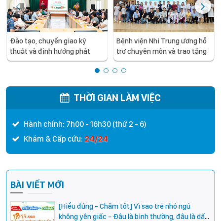
Đào tạo, chuyển giao kỹ
Bệnh viện Nhi Trung ương hỗ
thuật và định hướng phát
trợ chuyên môn và trao tặng
triển chuyên sâu cho y tế
trang thiết bị y tế cho Bệnh
tuyến tỉnh: Bệnh viện Nhi
viện Đa khoa tỉnh Sơn La
Trung ương làm việc và hỗ trợ
chuyên môn cho Bệnh viện
THỜI GIAN LÀM VIỆC
Nhi Hải Dương
Hành chính: 7h00 - 16h30 (thứ 2 - 6)
24/24
Khám & Cấp cứu:
BÀI VIẾT MỚI
[Hiểu đúng - Chăm tốt] Vì sao trẻ nhỏ ngủ
không yên giấc - Đâu là bình thường, đâu là dấu