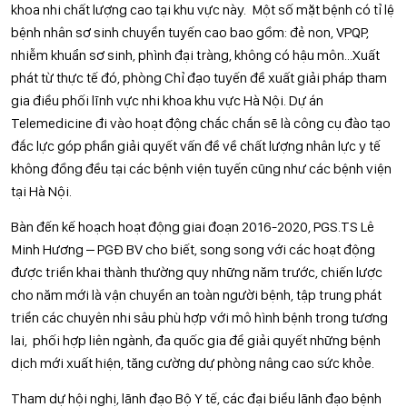
khoa nhi chất lượng cao tại khu vực này. Một số mặt bệnh có tỉ lệ
bệnh nhân sơ sinh chuyển tuyến cao bao gồm: đẻ non, VPQP,
nhiễm khuẩn sơ sinh, phình đại tràng, không có hậu môn...Xuất
phát từ thực tế đó, phòng Chỉ đạo tuyến đề xuất giải pháp tham
gia điều phối lĩnh vực nhi khoa khu vực Hà Nội. Dự án
Telemedicine đi vào hoạt động chắc chắn sẽ là công cụ đào tạo
đắc lực góp phần giải quyết vấn đề về chất lượng nhân lực y tế
không đồng đều tại các bệnh viện tuyến cũng như các bệnh viện
tại Hà Nội.
Bàn đến kế hoạch hoạt động giai đoạn 2016-2020, PGS.TS Lê
Minh Hương – PGĐ BV cho biết, song song với các hoạt động
được triển khai thành thường quy những năm trước, chiến lược
cho năm mới là vận chuyển an toàn người bệnh, tập trung phát
triển các chuyên nhi sâu phù hợp với mô hình bệnh trong tương
lai, phối hợp liên ngành, đa quốc gia để giải quyết những bệnh
dịch mới xuất hiện, tăng cường dự phòng nâng cao sức khỏe.
Tham dự hội nghị, lãnh đạo Bộ Y tế, các đại biểu lãnh đạo bệnh