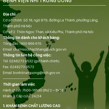
BỆNH VIỆN NHI TRUNG ƯƠNG
Địa chỉ:
Cơ sở chính: Số 18, ngõ 879, đường La Thành, phường Láng,
Thành phố Hà Nội
Cơ sở 2: Thôn Ngọc Than, xã Kiều Phú, Thành phố Hà Nội
Thông tin dành cho khách hàng:
Tổng đài
:
1900 866 615
Email:
chamsockhachhang@nch.gov.vn
Thông tin liên hệ công việc:
Tel:
0246273 8532
(giờ hành chính)
Fax:
0246273 8573
Email:
bvnhitrunguong@nch.gov.vn
——————————-
Thời gian làm việc
:
Hành chính: 7h00-16h30 (thứ 2 – thứ 6)
Khám & Cấp cứu: 24/24
1. KHÁM BỆNH CHẤT LƯỢNG CAO