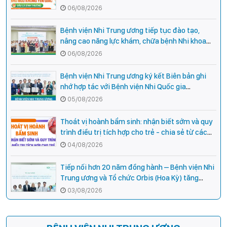
hiệu cần đi khám ngay?
06/08/2026
Bệnh viện Nhi Trung ương tiếp tục đào tạo,
nâng cao năng lực khám, chữa bệnh Nhi khoa
cho cán bộ y tế tại các tỉnh miền núi phía Bắc
06/08/2026
Bệnh viện Nhi Trung ương ký kết Biên bản ghi
nhớ hợp tác với Bệnh viện Nhi Quốc gia
Campuchia
05/08/2026
Thoát vị hoành bẩm sinh: nhận biết sớm và quy
trình điều trị tích hợp cho trẻ - chia sẻ từ các
chuyên gia hàng đầu của Bệnh Viện Nhi Trung
04/08/2026
ương
Tiếp nối hơn 20 năm đồng hành – Bệnh viện Nhi
Trung ương và Tổ chức Orbis (Hoa Kỳ) tăng
cường hợp tác, mở rộng cơ hội bảo vệ thị lực
03/08/2026
cho trẻ em Việt Nam