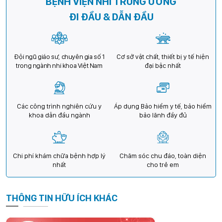
BỆNH VIỆN NHI TRUNG ƯƠNG
ĐI ĐẦU & DẪN ĐẦU
Đội ngũ giáo sư, chuyên gia số 1
Cơ sở vật chất, thiết bị y tế hiện
trong ngành nhi khoa Việt Nam
đại bậc nhất
Các công trình nghiên cứu y
Áp dụng Bảo hiểm y tế, bảo hiểm
khoa dẫn đầu ngành
bảo lãnh đầy đủ
Chi phí khám chữa bệnh hợp lý
Chăm sóc chu đáo, toàn diện
nhất
cho trẻ em
THÔNG TIN HỮU ÍCH KHÁC