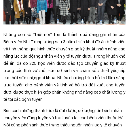
Những con số “biết nói” trên là thành quả đáng ghi nhận của
Bệnh viện Nhi Trung ương sau 3 năm triển khai đề án bệnh viện
vệ tinh thông qua hình thức chuyển giao kỹ thuật nhằm nâng cao
năng lực của đội ngũ nhân viên y tế tuyến dưới. Trong khuôn khổ
đề án, đã có 225 học viên được đào tạo chuyển giao kỹ thuật
trong các lĩnh vực:hồi sức sơ sinh và chăm sóc thiết yếu,cấp
cứu hồi sức nhi,ngoại khoa. Nhiều chương trình hỗ trợ lâm sàng
trực tuyến cho bệnh viện vệ tinh và hỗ trợ đột xuất cho tuyến
dưới được thực hiện góp phần không nhỏ nâng cao chất lượng y
tế tại các bệnh tuyến.
Bên cạnh những thành tựu đã đạt được, số lượng lớn bệnh nhân
chuyển viện đúng tuyến và trái tuyến tại các bệnh viện thuộc Hà
Nội cũng phản ánh thực trạng thiếu nguồn nhân lực y tế chuyên