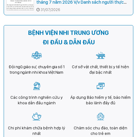
tháng 7 năm 2026 V/v Danh sách người thực
hành hoàn thành thời gian thực hành khám
31/07/2026
bệnh, chữa bệnh đối với chức danh Bác sĩ Y
khoa
BỆNH VIỆN NHI TRUNG ƯƠNG
ĐI ĐẦU & DẪN ĐẦU
Đội ngũ giáo sư, chuyên gia số 1
Cơ sở vật chất, thiết bị y tế hiện
trong ngành nhi khoa Việt Nam
đại bậc nhất
Các công trình nghiên cứu y
Áp dụng Bảo hiểm y tế, bảo hiểm
khoa dẫn đầu ngành
bảo lãnh đầy đủ
Chi phí khám chữa bệnh hợp lý
Chăm sóc chu đáo, toàn diện
nhất
cho trẻ em