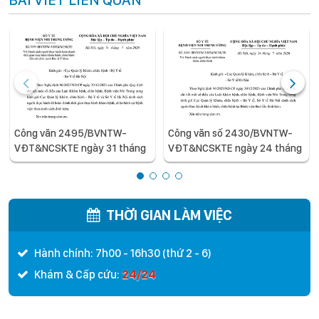
Công văn 2495/BVNTW-
Công văn số 2430/BVNTW-
VĐT&NCSKTE ngày 31 tháng
VĐT&NCSKTE ngày 24 tháng
7 năm 2026 V/v Danh sách
7 năm 2026 V/v Danh sách
người thực hành hoàn thành
người thực hành khám bệnh,
thời gian thực hành khám
chữa bệnh
bệnh, chữa bệnh đối với chức
THỜI GIAN LÀM VIỆC
danh Bác sĩ Y khoa
Hành chính: 7h00 - 16h30 (thứ 2 - 6)
24/24
Khám & Cấp cứu: