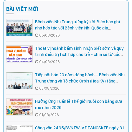
BÀI VIẾT MỚI
Bệnh viện Nhi Trung ương ký kết Biên bản ghi
nhớ hợp tác với Bệnh viện Nhi Quốc gia
Campuchia
05/08/2026
Thoát vị hoành bẩm sinh: nhận biết sớm và quy
trình điều trị tích hợp cho trẻ - chia sẻ từ các
chuyên gia hàng đầu của Bệnh Viện Nhi Trung
04/08/2026
ương
Tiếp nối hơn 20 năm đồng hành – Bệnh viện Nhi
Trung ương và Tổ chức Orbis (Hoa Kỳ) tăng
cường hợp tác, mở rộng cơ hội bảo vệ thị lực
03/08/2026
cho trẻ em Việt Nam
Hưởng ứng Tuần lễ Thế giới Nuôi con bằng sữa
mẹ năm 2026
01/08/2026
Công văn 2495/BVNTW-VĐT&NCSKTE ngày 31