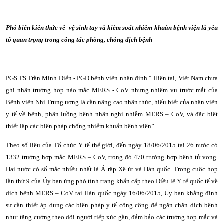
Phổ biến kiến thức về vệ sinh tay và kiểm soát nhiễm khuẩn bệnh viện là yếu
tố quan trọng trong công tác phòng, chống dịch bệnh
PGS.TS Trần Minh Điển - PGĐ bệnh viện nhận định “ Hiện tại, Việt Nam chưa
ghi nhận trường hợp nào mắc MERS - CoV nhưng nhiệm vụ trước mắt của
Bệnh viện Nhi Trung ương là cần nâng cao nhận thức, hiểu biết của nhân viên
y tế về bệnh, phân luồng bệnh nhân nghi nhiễm MERS – CoV, và đặc biệt
thiết lập các biện pháp chống nhiễm khuẩn bệnh viện”.
Theo số liệu của Tổ chức Y tế thế giới, đến ngày 18/06/2015 tại 26 nước có
1332 trường hợp mắc MERS – CoV, trong đó 470 trường hợp bệnh tử vong.
Hai nước có số mắc nhiều nhất là Ả rập Xê út và Hàn quốc. Trong cuộc họp
lần thứ 9 của Ủy ban ứng phó tình trạng khẩn cấp theo Điều lệ Y tế quốc tế về
dịch bệnh MERS – CoV tại Hàn quốc ngày 16/06/2015, Ủy ban khẳng định
sự cần thiết áp dụng các biện pháp y tế công cộng để ngăn chặn dịch bệnh
như: tăng cường theo dõi người tiếp xúc gần, đảm bảo các trường hợp mắc và