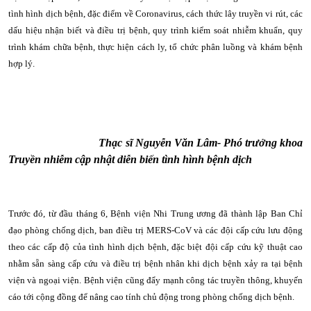
tình hình dịch bệnh, đặc điểm về Coronavirus, cách thức lây truyền vi rút, các
dấu hiệu nhận biết và điều trị bệnh, quy trình kiểm soát nhiễm khuẩn, quy
trình khám chữa bệnh,
thực hiện cách ly, tổ chức phân luồng và khám bệnh
hợp lý.
Thạc sĩ Nguyễn Văn Lâm- Phó trưởng khoa
Truyền nhiễm cập nhật diễn biến tình hình bệnh dịch
Trước đó, từ đầu tháng 6,
Bệnh viện Nhi Trung ương đã thành lập Ban Chỉ
đạo phòng chống dịch, ban điều trị MERS-CoV và các đội cấp cứu lưu động
theo các cấp độ của tình hình dịch bệnh, đặc biệt đội cấp cứu kỹ thuật cao
nhằm sẵn sàng cấp cứu và điều trị bệnh nhân khi dịch bệnh xảy ra tại bệnh
viện và ngoại viện. Bệnh viện cũng
đẩy mạnh công tác truyền thông, khuyến
cáo tới cộng đồng để nâng cao tính chủ động trong phòng chống dịch bệnh.