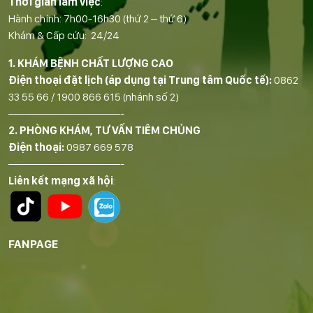
Thời gian làm việc
:
Hành chính: 7h00-16h30 (thứ 2 – thứ 6)
Khám & Cấp cứu: 24/24
1. KHÁM BỆNH CHẤT LƯỢNG CAO
Điện thoại đặt lịch (áp dụng tại Trung tâm Quốc tế):
0862
33 55 66
/
1900 866 615
(nhánh số 2)
——————————-
2. PHÒNG KHÁM, TƯ VẤN TIÊM CHỦNG
Điện thoại:
0987 669 578
——————————-
Liên kết mạng xã hội
:
FANPAGE