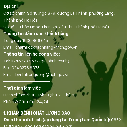
Địa chỉ:
Cơ sở chính: Số 18, ngõ 879, đường La Thành, phường Láng,
Thành phố Hà Nội
Cơ sở 2: Thôn Ngọc Than, xã Kiều Phú, Thành phố Hà Nội
Thông tin dành cho khách hàng:
Tổng đài
:
1900 866 615
Email:
chamsockhachhang@nch.gov.vn
Thông tin liên hệ công việc:
Tel:
0246273 8532
(giờ hành chính)
Fax:
0246273 8573
Email:
bvnhitrunguong@nch.gov.vn
——————————-
Thời gian làm việc
:
Hành chính: 7h00-16h30 (thứ 2 – thứ 6)
Khám & Cấp cứu: 24/24
1. KHÁM BỆNH CHẤT LƯỢNG CAO
Điện thoại đặt lịch (áp dụng tại Trung tâm Quốc tế):
0862
33 55 66
/
1900 866 615
(nhánh số 2)