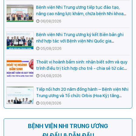
Bệnh viện Nhi Trung ương tiếp tục đào tạo,
nâng cao năng lực khám, chữa bệnh Nhi khoa
cho cán bộ y tế tại các tỉnh miền núi phía Bắc
06/08/2026
Bệnh viện Nhi Trung ương ký kết Biên bản ghi
nhớ hợp tác với Bệnh viện Nhi Quốc gia
Campuchia
05/08/2026
Thoát vị hoành bẩm sinh: nhận biết sớm và quy
trình điều trị tích hợp cho trẻ - chia sẻ từ các
chuyên gia hàng đầu của Bệnh Viện Nhi Trung
04/08/2026
ương
Tiếp nối hơn 20 năm đồng hành – Bệnh viện Nhi
Trung ương và Tổ chức Orbis (Hoa Kỳ) tăng
cường hợp tác, mở rộng cơ hội bảo vệ thị lực
03/08/2026
cho trẻ em Việt Nam
BỆNH VIỆN NHI TRUNG ƯƠNG
ĐI ĐẦU & DẪN ĐẦU