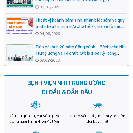
Campuchia
05/08/2026
Thoát vị hoành bẩm sinh: nhận biết sớm và quy
trình điều trị tích hợp cho trẻ - chia sẻ từ các
chuyên gia hàng đầu của Bệnh Viện Nhi Trung
04/08/2026
ương
Tiếp nối hơn 20 năm đồng hành – Bệnh viện Nhi
Trung ương và Tổ chức Orbis (Hoa Kỳ) tăng
cường hợp tác, mở rộng cơ hội bảo vệ thị lực
03/08/2026
cho trẻ em Việt Nam
BỆNH VIỆN NHI TRUNG ƯƠNG
ĐI ĐẦU & DẪN ĐẦU
Đội ngũ giáo sư, chuyên gia số 1
Cơ sở vật chất, thiết bị y tế hiện
trong ngành nhi khoa Việt Nam
đại bậc nhất