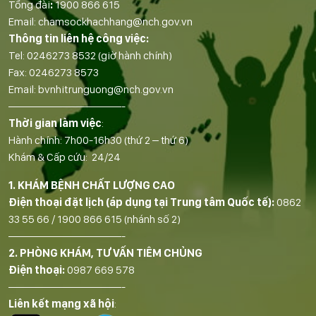
Tổng đài
:
1900 866 615
Email:
chamsockhachhang@nch.gov.vn
Thông tin liên hệ công việc:
Tel:
0246273 8532
(giờ hành chính)
Fax:
0246273 8573
Email:
bvnhitrunguong@nch.gov.vn
——————————-
Thời gian làm việc
:
Hành chính: 7h00-16h30 (thứ 2 – thứ 6)
Khám & Cấp cứu: 24/24
1. KHÁM BỆNH CHẤT LƯỢNG CAO
Điện thoại đặt lịch (áp dụng tại Trung tâm Quốc tế):
0862
33 55 66
/
1900 866 615
(nhánh số 2)
——————————-
2. PHÒNG KHÁM, TƯ VẤN TIÊM CHỦNG
Điện thoại:
0987 669 578
——————————-
Liên kết mạng xã hội
: