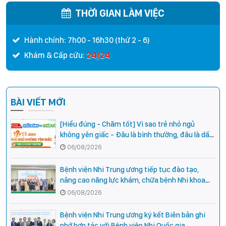
THỜI GIAN LÀM VIỆC
Hành chính: 7h00 - 16h30 (thứ 2 - 6)
24/24
Khám & Cấp cứu:
BÀI VIẾT MỚI
[Hiểu đúng - Chăm tốt] Vì sao trẻ nhỏ ngủ
không yên giấc - Đâu là bình thường, đâu là dấu
hiệu cần đi khám ngay?
06/08/2026
Bệnh viện Nhi Trung ương tiếp tục đào tạo,
nâng cao năng lực khám, chữa bệnh Nhi khoa
cho cán bộ y tế tại các tỉnh miền núi phía Bắc
06/08/2026
Bệnh viện Nhi Trung ương ký kết Biên bản ghi
nhớ hợp tác với Bệnh viện Nhi Quốc gia