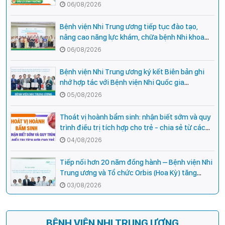
hiệu cần đi khám ngay?
06/08/2026
Bệnh viện Nhi Trung ương tiếp tục đào tạo,
nâng cao năng lực khám, chữa bệnh Nhi khoa
cho cán bộ y tế tại các tỉnh miền núi phía Bắc
06/08/2026
Bệnh viện Nhi Trung ương ký kết Biên bản ghi
nhớ hợp tác với Bệnh viện Nhi Quốc gia
Campuchia
05/08/2026
Thoát vị hoành bẩm sinh: nhận biết sớm và quy
trình điều trị tích hợp cho trẻ - chia sẻ từ các
chuyên gia hàng đầu của Bệnh Viện Nhi Trung
04/08/2026
ương
Tiếp nối hơn 20 năm đồng hành – Bệnh viện Nhi
Trung ương và Tổ chức Orbis (Hoa Kỳ) tăng
cường hợp tác, mở rộng cơ hội bảo vệ thị lực
03/08/2026
cho trẻ em Việt Nam
BỆNH VIỆN NHI TRUNG ƯƠNG