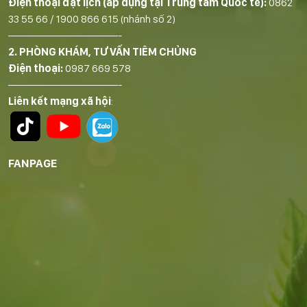
Điện thoại đặt lịch (áp dụng tại Trung tâm Quốc tế):
0862
33 55 66
/
1900 866 615
(nhánh số 2)
——————————-
2. PHÒNG KHÁM, TƯ VẤN TIÊM CHỦNG
Điện thoại:
0987 669 578
——————————-
Liên kết mạng xã hội
:
FANPAGE