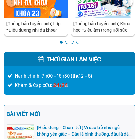
[Thông báo tuyển sinh] Lớp
[Thông báo tuyển sinh] Khóa
"Điều dưỡng Nhi đa khoa"
học "Siêu âm trong Hồi sức
khóa 23, năm học 2026
cấp cứu Nhi khoa cơ bản"
THỜI GIAN LÀM VIỆC
Hành chính: 7h00 - 16h30 (thứ 2 - 6)
24/24
Khám & Cấp cứu:
BÀI VIẾT MỚI
[Hiểu đúng - Chăm tốt] Vì sao trẻ nhỏ ngủ
không yên giấc - Đâu là bình thường, đâu là dấu