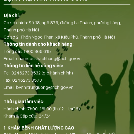
Địa chỉ:
Cơ sở chính: Số 18, ngõ 879, đường La Thành, phường Láng,
Thành phố Hà Nội
Cơ sở 2: Thôn Ngọc Than, xã Kiều Phú, Thành phố Hà Nội
Thông tin dành cho khách hàng:
Tổng đài
:
1900 866 615
Email:
chamsockhachhang@nch.gov.vn
Thông tin liên hệ công việc:
Tel:
0246273 8532
(giờ hành chính)
Fax:
0246273 8573
Email:
bvnhitrunguong@nch.gov.vn
——————————-
Thời gian làm việc
:
Hành chính: 7h00-16h30 (thứ 2 – thứ 6)
Khám & Cấp cứu: 24/24
1. KHÁM BỆNH CHẤT LƯỢNG CAO