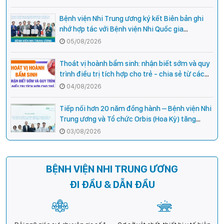
Bệnh viện Nhi Trung ương ký kết Biên bản ghi
nhớ hợp tác với Bệnh viện Nhi Quốc gia
Campuchia
05/08/2026
Thoát vị hoành bẩm sinh: nhận biết sớm và quy
trình điều trị tích hợp cho trẻ - chia sẻ từ các
chuyên gia hàng đầu của Bệnh Viện Nhi Trung
04/08/2026
ương
Tiếp nối hơn 20 năm đồng hành – Bệnh viện Nhi
Trung ương và Tổ chức Orbis (Hoa Kỳ) tăng
cường hợp tác, mở rộng cơ hội bảo vệ thị lực
03/08/2026
cho trẻ em Việt Nam
BỆNH VIỆN NHI TRUNG ƯƠNG
ĐI ĐẦU & DẪN ĐẦU