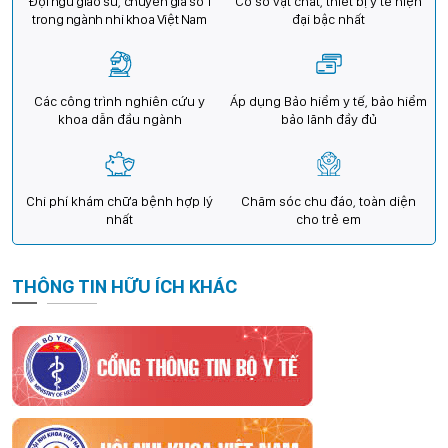
Đội ngũ giáo sư, chuyên gia số 1
Cơ sở vật chất, thiết bị y tế hiện
trong ngành nhi khoa Việt Nam
đại bậc nhất
Các công trình nghiên cứu y
Áp dụng Bảo hiểm y tế, bảo hiểm
khoa dẫn đầu ngành
bảo lãnh đầy đủ
Chi phí khám chữa bệnh hợp lý
Chăm sóc chu đáo, toàn diện
nhất
cho trẻ em
THÔNG TIN HỮU ÍCH KHÁC