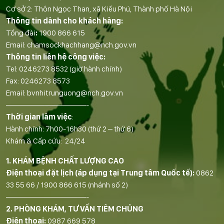
Cơ sở 2: Thôn Ngọc Than, xã Kiều Phú, Thành phố Hà Nội
Thông tin dành cho khách hàng:
Tổng đài
:
1900 866 615
Email:
chamsockhachhang@nch.gov.vn
Thông tin liên hệ công việc:
Tel:
0246273 8532
(giờ hành chính)
Fax:
0246273 8573
Email:
bvnhitrunguong@nch.gov.vn
——————————-
Thời gian làm việc
:
Hành chính: 7h00-16h30 (thứ 2 – thứ 6)
Khám & Cấp cứu: 24/24
1. KHÁM BỆNH CHẤT LƯỢNG CAO
Điện thoại đặt lịch (áp dụng tại Trung tâm Quốc tế):
0862
33 55 66
/
1900 866 615
(nhánh số 2)
——————————-
2. PHÒNG KHÁM, TƯ VẤN TIÊM CHỦNG
Điện thoại:
0987 669 578