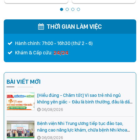
khóa 23, năm học 2026
cấp cứu Nhi khoa cơ bản"
THỜI GIAN LÀM VIỆC
Hành chính: 7h00 - 16h30 (thứ 2 - 6)
24/24
Khám & Cấp cứu:
BÀI VIẾT MỚI
[Hiểu đúng - Chăm tốt] Vì sao trẻ nhỏ ngủ
không yên giấc - Đâu là bình thường, đâu là dấu
hiệu cần đi khám ngay?
06/08/2026
Bệnh viện Nhi Trung ương tiếp tục đào tạo,
nâng cao năng lực khám, chữa bệnh Nhi khoa
cho cán bộ y tế tại các tỉnh miền núi phía Bắc
06/08/2026