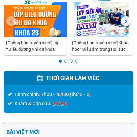
[Thông báo tuyển sinh] Lớp
[Thông báo tuyển sinh] Khóa
"Điều dưỡng Nhi đa khoa"
học "Siêu âm trong Hồi sức
khóa 23, năm học 2026
cấp cứu Nhi khoa cơ bản"
THỜI GIAN LÀM VIỆC
Hành chính: 7h00 - 16h30 (thứ 2 - 6)
24/24
Khám & Cấp cứu:
BÀI VIẾT MỚI