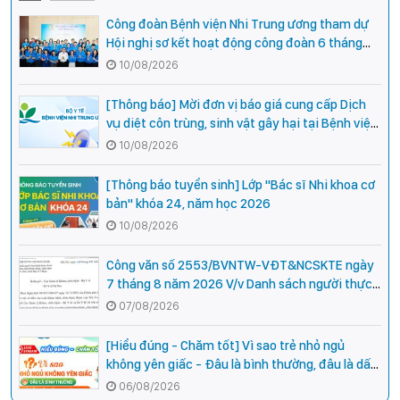
Công đoàn Bệnh viện Nhi Trung ương tham dự
Hội nghị sơ kết hoạt động công đoàn 6 tháng
đầu năm 2026 của Khối thi đua số 3 - Công
10/08/2026
đoàn Y tế Việt Nam
[Thông báo] Mời đơn vị báo giá cung cấp Dịch
vụ diệt côn trùng, sinh vật gây hại tại Bệnh viện
Nhi Trung ương và Bệnh viện Nhi Trung ương -
10/08/2026
cơ sở 2
[Thông báo tuyển sinh] Lớp "Bác sĩ Nhi khoa cơ
bản" khóa 24, năm học 2026
10/08/2026
Công văn số 2553/BVNTW-VĐT&NCSKTE ngày
7 tháng 8 năm 2026 V/v Danh sách người thực
hành hoàn thành thời gian thực hành khám
07/08/2026
bệnh, chữa bệnh với chức danh bác sĩ Y khoa
[Hiểu đúng - Chăm tốt] Vì sao trẻ nhỏ ngủ
không yên giấc - Đâu là bình thường, đâu là dấu
hiệu cần đi khám ngay?
06/08/2026