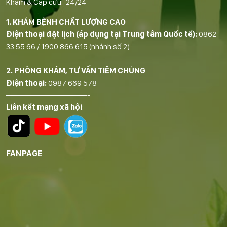
Khám & Cấp cứu: 24/24
1. KHÁM BỆNH CHẤT LƯỢNG CAO
Điện thoại đặt lịch (áp dụng tại Trung tâm Quốc tế):
0862
33 55 66
/
1900 866 615
(nhánh số 2)
——————————-
2. PHÒNG KHÁM, TƯ VẤN TIÊM CHỦNG
Điện thoại:
0987 669 578
——————————-
Liên kết mạng xã hội
:
FANPAGE