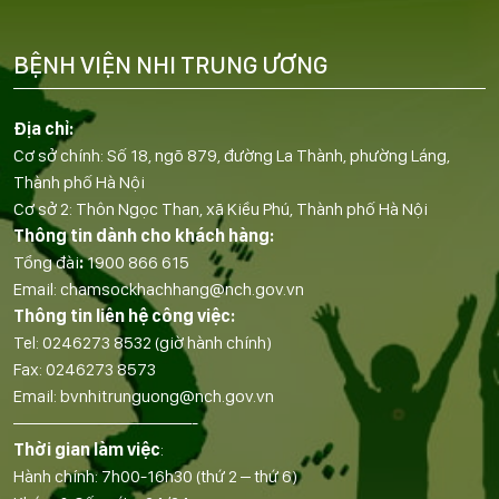
BỆNH VIỆN NHI TRUNG ƯƠNG
Địa chỉ:
Cơ sở chính: Số 18, ngõ 879, đường La Thành, phường Láng,
Thành phố Hà Nội
Cơ sở 2: Thôn Ngọc Than, xã Kiều Phú, Thành phố Hà Nội
Thông tin dành cho khách hàng:
Tổng đài
:
1900 866 615
Email:
chamsockhachhang@nch.gov.vn
Thông tin liên hệ công việc:
Tel:
0246273 8532
(giờ hành chính)
Fax:
0246273 8573
Email:
bvnhitrunguong@nch.gov.vn
——————————-
Thời gian làm việc
:
Hành chính: 7h00-16h30 (thứ 2 – thứ 6)