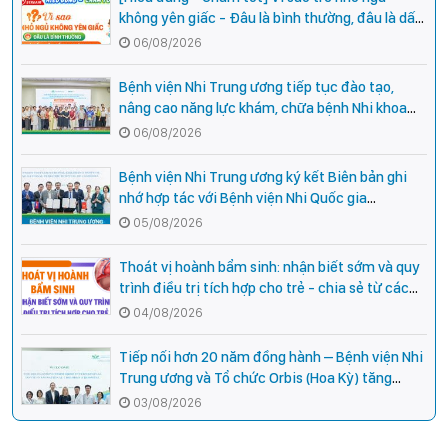
không yên giấc - Đâu là bình thường, đâu là dấu
hiệu cần đi khám ngay?
06/08/2026
Bệnh viện Nhi Trung ương tiếp tục đào tạo,
nâng cao năng lực khám, chữa bệnh Nhi khoa
cho cán bộ y tế tại các tỉnh miền núi phía Bắc
06/08/2026
Bệnh viện Nhi Trung ương ký kết Biên bản ghi
nhớ hợp tác với Bệnh viện Nhi Quốc gia
Campuchia
05/08/2026
Thoát vị hoành bẩm sinh: nhận biết sớm và quy
trình điều trị tích hợp cho trẻ - chia sẻ từ các
chuyên gia hàng đầu của Bệnh Viện Nhi Trung
04/08/2026
ương
Tiếp nối hơn 20 năm đồng hành – Bệnh viện Nhi
Trung ương và Tổ chức Orbis (Hoa Kỳ) tăng
cường hợp tác, mở rộng cơ hội bảo vệ thị lực
03/08/2026
cho trẻ em Việt Nam