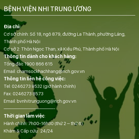
BỆNH VIỆN NHI TRUNG ƯƠNG
Địa chỉ:
Cơ sở chính: Số 18, ngõ 879, đường La Thành, phường Láng,
Thành phố Hà Nội
Cơ sở 2: Thôn Ngọc Than, xã Kiều Phú, Thành phố Hà Nội
Thông tin dành cho khách hàng:
Tổng đài
:
1900 866 615
Email:
chamsockhachhang@nch.gov.vn
Thông tin liên hệ công việc:
Tel:
0246273 8532
(giờ hành chính)
Fax:
0246273 8573
Email:
bvnhitrunguong@nch.gov.vn
——————————-
Thời gian làm việc
:
Hành chính: 7h00-16h30 (thứ 2 – thứ 6)
Khám & Cấp cứu: 24/24