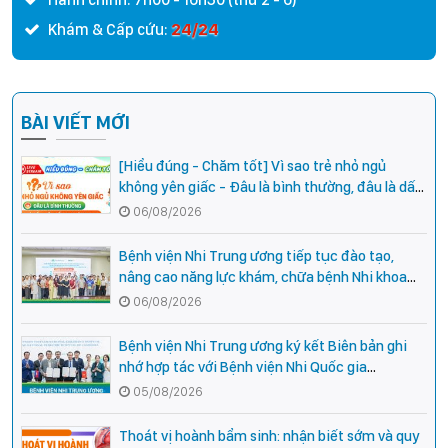
24/24
Khám & Cấp cứu:
BÀI VIẾT MỚI
[Hiểu đúng - Chăm tốt] Vì sao trẻ nhỏ ngủ
không yên giấc - Đâu là bình thường, đâu là dấu
hiệu cần đi khám ngay?
06/08/2026
Bệnh viện Nhi Trung ương tiếp tục đào tạo,
nâng cao năng lực khám, chữa bệnh Nhi khoa
cho cán bộ y tế tại các tỉnh miền núi phía Bắc
06/08/2026
Bệnh viện Nhi Trung ương ký kết Biên bản ghi
nhớ hợp tác với Bệnh viện Nhi Quốc gia
Campuchia
05/08/2026
Thoát vị hoành bẩm sinh: nhận biết sớm và quy