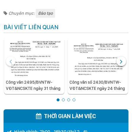
Chuyên mục:
Đào tạo
BÀI VIẾT LIÊN QUAN
Công văn 2495/BVNTW-
Công văn số 2430/BVNTW-
VĐT&NCSKTE ngày 31 tháng
VĐT&NCSKTE ngày 24 tháng
7 năm 2026 V/v Danh sách
7 năm 2026 V/v Danh sách
người thực hành hoàn thành
người thực hành khám bệnh,
thời gian thực hành khám
chữa bệnh
bệnh, chữa bệnh đối với chức
THỜI GIAN LÀM VIỆC
danh Bác sĩ Y khoa
Hành chính: 7h00 - 16h30 (thứ 2 - 6)