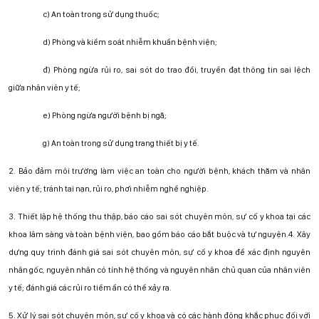
c) An toàn trong sử dụng thuốc;
d) Phòng và kiểm soát nhiễm khuẩn bệnh viện;
đ) Phòng ngừa rủi ro, sai sót do trao đổi, truyền đạt thông tin sai lệch
giữa nhân viên y tế;
e) Phòng ngừa người bệnh bị ngã;
g) An toàn trong sử dụng trang thiết bị y tế.
2. Bảo đảm môi trường làm việc an toàn cho người bệnh, khách thăm và nhân
viên y tế; tránh tai nạn, rủi ro, phơi nhiễm nghề nghiệp.
3. Thiết lập hệ thống thu thập, báo cáo sai sót chuyên môn, sự cố y khoa tại các
khoa lâm sàng và toàn bệnh viện, bao gồm báo cáo bắt buộc và tự nguyện.
4. Xây
dựng quy trình đánh giá sai sót chuyên môn, sự cố y khoa để xác định nguyên
nhân gốc, nguyên nhân có tính hệ thống và nguyên nhân chủ quan của nhân viên
y tế; đánh giá các rủi ro tiềm ẩn có thể xảy ra.
5. Xử lý sai sót chuyên môn, sự cố y khoa và có các hành động khắc phục đối với