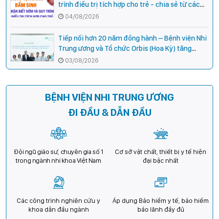
trình điều trị tích hợp cho trẻ - chia sẻ từ các
chuyên gia hàng đầu của Bệnh Viện Nhi Trung
04/08/2026
ương
Tiếp nối hơn 20 năm đồng hành – Bệnh viện Nhi
Trung ương và Tổ chức Orbis (Hoa Kỳ) tăng
cường hợp tác, mở rộng cơ hội bảo vệ thị lực
03/08/2026
cho trẻ em Việt Nam
BỆNH VIỆN NHI TRUNG ƯƠNG
ĐI ĐẦU & DẪN ĐẦU
Đội ngũ giáo sư, chuyên gia số 1
Cơ sở vật chất, thiết bị y tế hiện
trong ngành nhi khoa Việt Nam
đại bậc nhất
Các công trình nghiên cứu y
Áp dụng Bảo hiểm y tế, bảo hiểm
khoa dẫn đầu ngành
bảo lãnh đầy đủ