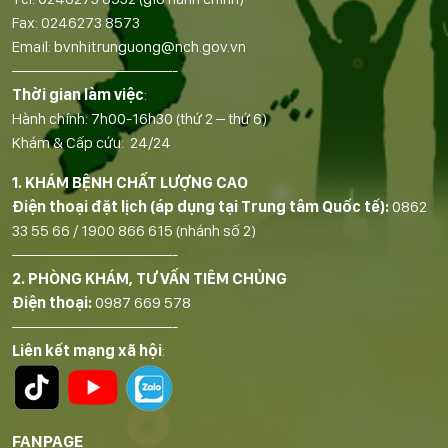
Fax:
0246273 8573
Email:
bvnhitrunguong@nch.gov.vn
——————————-
Thời gian làm việc
:
Hành chính: 7h00-16h30 (thứ 2 – thứ 6)
Khám & Cấp cứu: 24/24
1. KHÁM BỆNH CHẤT LƯỢNG CAO
Điện thoại đặt lịch (áp dụng tại Trung tâm Quốc tế):
0862
33 55 66
/
1900 866 615
(nhánh số 2)
——————————-
2. PHÒNG KHÁM, TƯ VẤN TIÊM CHỦNG
Điện thoại:
0987 669 578
——————————-
Liên kết mạng xã hội
:
FANPAGE