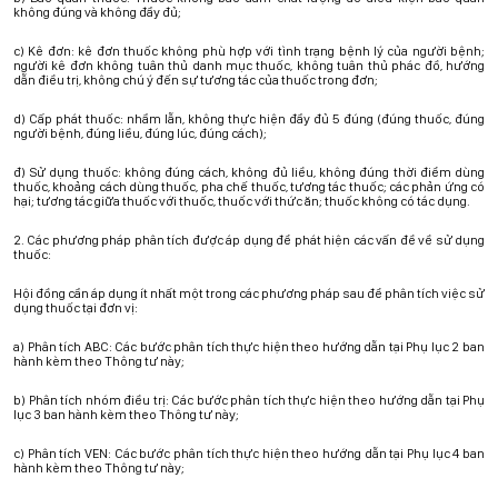
không đúng và không đầy đủ;
c) Kê đơn: kê đơn thuốc không phù hợp với tình trạng bệnh lý của người bệnh;
người kê đơn không tuân thủ danh mục thuốc, không tuân thủ phác đồ, hướng
dẫn điều trị, không chú ý đến sự tương tác của thuốc trong đơn;
d) Cấp phát thuốc: nhầm lẫn, không thực hiện đầy đủ 5 đúng (đúng thuốc, đúng
người bệnh, đúng liều, đúng lúc, đúng cách);
đ) Sử dụng thuốc: không đúng cách, không đủ liều, không đúng thời điểm dùng
thuốc, khoảng cách dùng thuốc, pha chế thuốc, tương tác thuốc; các phản ứng có
hại; tương tác giữa thuốc với thuốc, thuốc với thức ăn; thuốc không có tác dụng.
2. Các phương pháp phân tích được áp dụng để phát hiện các vấn đề về sử dụng
thuốc:
Hội đồng cần áp dụng ít nhất một trong các phương pháp sau để phân tích việc sử
dụng thuốc tại đơn vị:
a) Phân tích ABC: Các bước phân tích thực hiện theo hướng dẫn tại Phụ lục 2 ban
hành kèm theo Thông tư này;
b) Phân tích nhóm điều trị: Các bước phân tích thực hiện theo hướng dẫn tại Phụ
lục 3 ban hành kèm theo Thông tư này;
c) Phân tích VEN: Các bước phân tích thực hiện theo hướng dẫn tại Phụ lục 4 ban
hành kèm theo Thông tư này;