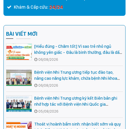
24/24
Khám & Cấp cứu:
BÀI VIẾT MỚI
[Hiểu đúng - Chăm tốt] Vì sao trẻ nhỏ ngủ
không yên giấc - Đâu là bình thường, đâu là dấu
hiệu cần đi khám ngay?
06/08/2026
Bệnh viện Nhi Trung ương tiếp tục đào tạo,
nâng cao năng lực khám, chữa bệnh Nhi khoa
cho cán bộ y tế tại các tỉnh miền núi phía Bắc
06/08/2026
Bệnh viện Nhi Trung ương ký kết Biên bản ghi
nhớ hợp tác với Bệnh viện Nhi Quốc gia
Campuchia
05/08/2026
Thoát vị hoành bẩm sinh: nhận biết sớm và quy