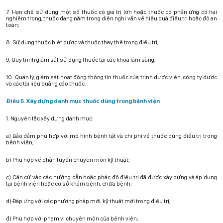
7. Hạn chế sử dụng một số thuốc có giá trị lớn hoặc thuốc có phản ứng có hại
nghiêm trọng, thuốc đang nằm trong diện nghi vấn về hiệu quả điều trị hoặc độ an
toàn;
8. Sử dụng thuốc biệt dược và thuốc thay thế trong điều trị;
9. Quy trình giám sát sử dụng thuốc tại các khoa lâm sàng;
10. Quản lý, giám sát hoạt động thông tin thuốc của trình dược viên, công ty dược
và các tài liệu quảng cáo thuốc.
Điều 5. Xây dựng danh mục thuốc dùng trong bệnh viện
1. Nguyên tắc xây dựng danh mục:
a) Bảo đảm phù hợp với mô hình bệnh tật và chi phí về thuốc dùng điều trị trong
bệnh viện;
b) Phù hợp về phân tuyến chuyên môn kỹ thuật;
c) Căn cứ vào các hướng dẫn hoặc phác đồ điều trị đã được xây dựng và áp dụng
tại bệnh viện hoặc cơ sở khám bệnh, chữa bệnh;
d) Đáp ứng với các phương pháp mới, kỹ thuật mới trong điều trị;
đ) Phù hợp với phạm vi chuyên môn của bệnh viện;