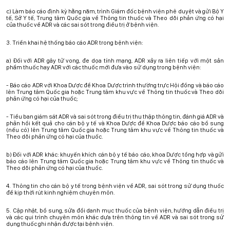
c) Làm báo cáo định kỳ hằng năm, trình Giám đốc bệnh viện phê duyệt và gửi Bộ Y
tế, Sở Y tế, Trung tâm Quốc gia về Thông tin thuốc và Theo dõi phản ứng có hại
của thuốc về ADR và các sai sót trong điều trị ở bệnh viện.
3. Triển khai hệ thống báo cáo ADR trong bệnh viện:
a) Đối với ADR gây tử vong, đe dọa tính mạng, ADR xảy ra liên tiếp với một sản
phẩm thuốc hay ADR với các thuốc mới đưa vào sử dụng trong bệnh viện:
- Báo cáo ADR với Khoa Dược để Khoa Dược trình thường trực Hội đồng và báo cáo
lên Trung tâm Quốc gia hoặc Trung tâm khu vực về Thông tin thuốc và Theo dõi
phản ứng có hại của thuốc;
- Tiểu ban giám sát ADR và sai sót trong điều trị thu thập thông tin, đánh giá ADR và
phản hồi kết quả cho cán bộ y tế và Khoa Dược để Khoa Dược báo cáo bổ sung
(nếu có) lên Trung tâm Quốc gia hoặc Trung tâm khu vực về Thông tin thuốc và
Theo dõi phản ứng có hại của thuốc.
b) Đối với ADR khác: khuyến khích cán bộ y tế báo cáo, khoa Dược tổng hợp và gửi
báo cáo lên Trung tâm Quốc gia hoặc Trung tâm khu vực về Thông tin thuốc và
Theo dõi phản ứng có hại của thuốc.
4. Thông tin cho cán bộ y tế trong bệnh viện về ADR, sai sót trong sử dụng thuốc
để kịp thời rút kinh nghiệm chuyên môn.
5. Cập nhật, bổ sung, sửa đổi danh mục thuốc của bệnh viện, hướng dẫn điều trị
và các qui trình chuyên môn khác dựa trên thông tin về ADR và sai sót trong sử
dụng thuốc ghi nhận được tại bệnh viện.