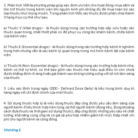
2. Phân tích VEN là phương pháp giúp xác định ưu tiên cho hoạt động mua sắm và
tồn trữ thuốc trong bệnh viện khi nguồn kinh phí không đủ để mua toàn bộ các
loại thuốc như mong muốn. Trong phân tích VEN, các thuốc được phân chia thành
3 hạng mục cụ thể như sau:
a) Thuốc V (Vital drugs) - là thuốc dùng trong các trường hợp cấp cứu hoặc các
thuốc quan trọng, nhất thiết phải có để phục vụ công tác khám bệnh, chữa bệnh
của bệnh viện.
b) Thuốc E (Essential drugs) - là thuốc dùng trong các trường hợp bệnh ít nghiêm
trọng hơn nhưng vẫn là các bệnh lý quan trọng trong mô hình bệnh tật của bệnh
viện.
c) Thuốc N (Non-Essential drugs) - là thuốc dùng trong các trường hợp bệnh nhẹ,
bệnh có thể tự khỏi, có thể bao gồm các thuốc mà hiệu quả điều trị còn chưa
được khẳng định rõ ràng hoặc giá thành cao không tương xứng với lợi ích lâm sàng
của thuốc.
3. Liều xác định trong ngày (DDD - Defined Dose Daily) là liều trung bình duy trì
hàng ngày với chỉ định chính của một thuốc.
4. Sử dụng thuốc hợp lý là việc dùng thuốc đáp ứng được yêu cầu lâm sàng của
người bệnh ở liều thích hợp trên từng cá thể người bệnh (đúng liều, đúng khoảng
cách đưa thuốc và thời gian sử dụng thuốc), đáp ứng được những yêu cầu về chất
lượng, khả năng cung ứng và có giá cả phù hợp nhằm giảm tới mức thấp nhất chi
phí cho người bệnh và cộng đồng.
Chương 2.