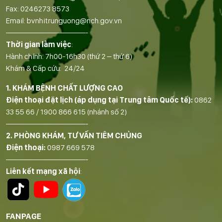
Fax:
0246273 8573
Email:
bvnhitrunguong@nch.gov.vn
——————————-
Thời gian làm việc
:
Hành chính: 7h00-16h30 (thứ 2 – thứ 6)
Khám & Cấp cứu: 24/24
1. KHÁM BỆNH CHẤT LƯỢNG CAO
Điện thoại đặt lịch (áp dụng tại Trung tâm Quốc tế):
0862
33 55 66
/
1900 866 615
(nhánh số 2)
——————————-
2. PHÒNG KHÁM, TƯ VẤN TIÊM CHỦNG
Điện thoại:
0987 669 578
——————————-
Liên kết mạng xã hội
:
FANPAGE