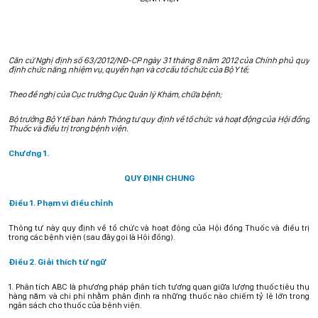
Căn cứ Nghị định số 63/2012/NĐ-CP ngày 31 tháng 8 năm 2012 của Chính phủ quy
định chức năng, nhiệm vụ, quyền hạn và cơ cấu tổ chức của Bộ Y tế;
Theo đề nghị của Cục trưởng Cục Quản lý Khám, chữa bệnh;
Bộ trưởng Bộ Y tế ban hành Thông tư quy định về tổ chức và hoạt động của Hội đồng
Thuốc và điều trị trong bệnh viện.
Chương 1.
QUY ĐỊNH CHUNG
Điều 1. Phạm vi điều chỉnh
Thông tư này quy định về tổ chức và hoạt động của Hội đồng Thuốc và điều trị
trong các bệnh viện (sau đây gọi là Hội đồng).
Điều 2. Giải thích từ ngữ
1. Phân tích ABC là phương pháp phân tích tương quan giữa lượng thuốc tiêu thụ
hàng năm và chi phí nhằm phân định ra những thuốc nào chiếm tỷ lệ lớn trong
ngân sách cho thuốc của bệnh viện.