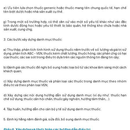
e) Ưu tiên lựa chọn thuốc generic hoặc thuốc mang tên chung quốc tế, hạn chế
tên biệt dược hoặc nhà sản xuất cụ thể.
g) Trong một số trường hợp, có thể căn cứ vào một số yếu tố khác như các đặc
tính dược động học hoặc yếu tố thiết bị bảo quản, hệ thống kho chứa hoặc nhà
sản xuất, cung ứng;
3. Các bước xây dựng danh mục thuốc:
a) Thu thập, phân tích tình hình sử dụng thuốc năm trước về số lượng và giá trị sử
dụng, phân tích ABC - VEN, thuốc kém chất lượng, thuốc hỏng, các phản ứng có hại
của thuốc, các sai sót trong điều trị dựa trên các nguồn thông tin đáng tin cậy;
b) Đánh giá các thuốc đề nghị bổ sung hoặc loại bỏ từ các khoa lâm sàng một cách
khách quan;
c) Xây dựng danh mục thuốc và phân loại các thuốc trong danh mục theo nhóm
điều trị và theo phân loại VEN;
d) Xây dựng các nội dung hướng dẫn sử dụng danh mục (ví dụ như: thuốc hạn
chế sử dụng, thuốc cần hội chẩn, thuốc gây nghiện, hướng tâm thần,…).
4. Tập huấn, hướng dẫn cho cán bộ y tế sử dụng danh mục thuốc.
5. Định kỳ hằng năm đánh giá, sửa đổi, bổ sung danh mục thuốc.
Điều 6. Xây dựng và thực hiện các hướng dẫn điều trị