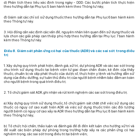
d) Phân tích theo liều xác định trong ngày - DDD: Các bước phân tích thực hiện
theo hướng dẫn tại Phụ lục 5 ban hành kèm theo Thông tư này;
đ) Giám sát các chỉ số sử dụng thuốc theo hướng dẫn tại Phụ lục 6 ban hành kèm
theo Thông tư này.
3. Hội đồng cần xác định các vấn đề, nguyên nhân liên quan đến sử dụng thuốc và
lựa chọn các giải pháp can thiệp phù hợp theo hướng dẫn tại Phụ lục 7 ban hành
kèm theo Thông tư này.
Điều 8. Giám sát phản ứng có hại của thuốc (ADR) và các sai sót trong điều
trị
1. Xây dựng quy trình phát hiện, đánh giá, xử trí, dự phòng ADR và các sai sót trong
chu trình sử dụng thuốc tại bệnh viện từ giai đoạn chẩn đoán, kê đơn của thầy
thuốc, chuẩn bị và cấp phát thuốc của dược sĩ, thực hiện y lệnh và hướng dẫn sử
dụng của điều dưỡng, sự tuân thủ điều trị của người bệnh nhằm bảo đảm an toàn
cho người bệnh trong quá trình điều trị.
2. Tổ chức giám sát ADR, ghi nhận và rút kinh nghiệm các sai sót trong điều trị.
a) Xây dựng quy trình sử dụng thuốc, tổ chức giám sát chặt chẽ việc sử dụng các
thuốc có nguy cơ cao xuất hiện ADR và việc sử dụng thuốc trên các đối tượng
người bệnh có nguy cơ cao xảy ra ADR theo hướng dẫn tại Phụ lục 8 ban hành kèm
theo Thông tư này;
b) Tổ chức hội chẩn, thảo luận và đánh giá để đi đến kết luận cho hướng xử trí và
đề xuất các biện pháp dự phòng trong trường hợp xảy ra các phản ứng có hại
nghiêm trọng, các sai sót trong điều trị tại bệnh viện;