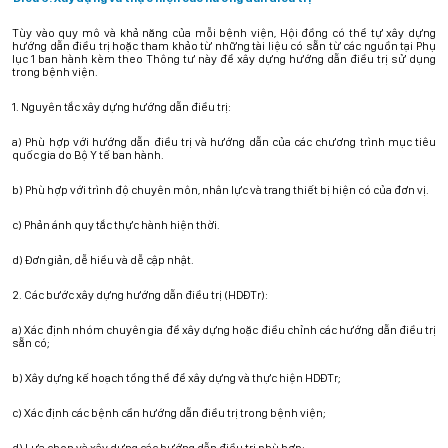
Tùy vào quy mô và khả năng của mỗi bệnh viện, Hội đồng có thể tự xây dựng
hướng dẫn điều trị hoặc tham khảo từ những tài liệu có sẵn từ các nguồn tại Phụ
lục 1 ban hành kèm theo Thông tư này để xây dựng hướng dẫn điều trị sử dụng
trong bệnh viện.
1. Nguyên tắc xây dựng hướng dẫn điều trị:
a) Phù hợp với hướng dẫn điều trị và hướng dẫn của các chương trình mục tiêu
quốc gia do Bộ Y tế ban hành.
b) Phù hợp với trình độ chuyên môn, nhân lực và trang thiết bị hiện có của đơn vị.
c) Phản ánh quy tắc thực hành hiện thời.
d) Đơn giản, dễ hiểu và dễ cập nhật.
2. Các bước xây dựng hướng dẫn điều trị (HDĐTr):
a) Xác định nhóm chuyên gia để xây dựng hoặc điều chỉnh các hướng dẫn điều trị
sẵn có;
b) Xây dựng kế hoạch tổng thể để xây dựng và thực hiện HDĐTr;
c) Xác định các bệnh cần hướng dẫn điều trị trong bệnh viện;