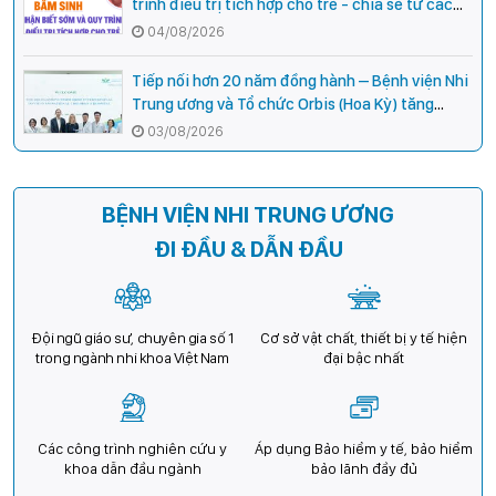
trình điều trị tích hợp cho trẻ - chia sẻ từ các
chuyên gia hàng đầu của Bệnh Viện Nhi Trung
04/08/2026
ương
Tiếp nối hơn 20 năm đồng hành – Bệnh viện Nhi
Trung ương và Tổ chức Orbis (Hoa Kỳ) tăng
cường hợp tác, mở rộng cơ hội bảo vệ thị lực
03/08/2026
cho trẻ em Việt Nam
BỆNH VIỆN NHI TRUNG ƯƠNG
ĐI ĐẦU & DẪN ĐẦU
Đội ngũ giáo sư, chuyên gia số 1
Cơ sở vật chất, thiết bị y tế hiện
trong ngành nhi khoa Việt Nam
đại bậc nhất
Các công trình nghiên cứu y
Áp dụng Bảo hiểm y tế, bảo hiểm
khoa dẫn đầu ngành
bảo lãnh đầy đủ