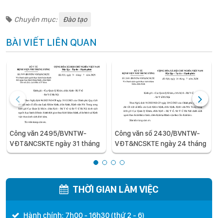
Chuyên mục:
Đào tạo
BÀI VIẾT LIÊN QUAN
Công văn 2495/BVNTW-
Công văn số 2430/BVNTW-
VĐT&NCSKTE ngày 31 tháng
VĐT&NCSKTE ngày 24 tháng
7 năm 2026 V/v Danh sách
7 năm 2026 V/v Danh sách
người thực hành hoàn thành
người thực hành khám bệnh,
thời gian thực hành khám
chữa bệnh
bệnh, chữa bệnh đối với chức
THỜI GIAN LÀM VIỆC
danh Bác sĩ Y khoa
Hành chính: 7h00 - 16h30 (thứ 2 - 6)