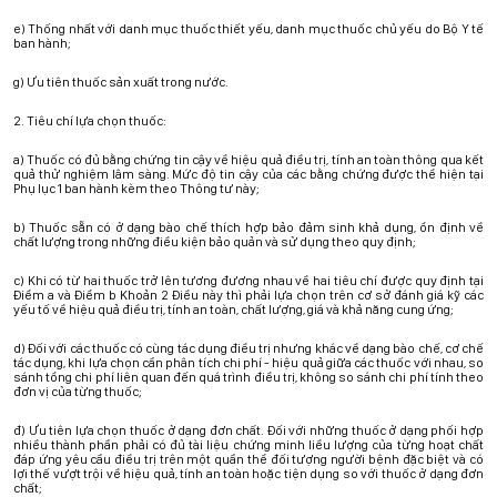
e) Thống nhất với danh mục thuốc thiết yếu, danh mục thuốc chủ yếu do Bộ Y tế
ban hành;
g) Ưu tiên thuốc sản xuất trong nước.
2. Tiêu chí lựa chọn thuốc:
a) Thuốc có đủ bằng chứng tin cậy về hiệu quả điều trị, tính an toàn thông qua kết
quả thử nghiệm lâm sàng. Mức độ tin cậy của các bằng chứng được thể hiện tại
Phụ lục 1 ban hành kèm theo Thông tư này;
b) Thuốc sẵn có ở dạng bào chế thích hợp bảo đảm sinh khả dụng, ổn định về
chất lượng trong những điều kiện bảo quản và sử dụng theo quy định;
c) Khi có từ hai thuốc trở lên tương đương nhau về hai tiêu chí được quy định tại
Điểm a và Điểm b Khoản 2 Điều này thì phải lựa chọn trên cơ sở đánh giá kỹ các
yếu tố về hiệu quả điều trị, tính an toàn, chất lượng, giá và khả năng cung ứng;
d) Đối với các thuốc có cùng tác dụng điều trị nhưng khác về dạng bào chế, cơ chế
tác dụng, khi lựa chọn cần phân tích chi phí - hiệu quả giữa các thuốc với nhau, so
sánh tổng chi phí liên quan đến quá trình điều trị, không so sánh chi phí tính theo
đơn vị của từng thuốc;
đ) Ưu tiên lựa chọn thuốc ở dạng đơn chất. Đối với những thuốc ở dạng phối hợp
nhiều thành phần phải có đủ tài liệu chứng minh liều lượng của từng hoạt chất
đáp ứng yêu cầu điều trị trên một quần thể đối tượng người bệnh đặc biệt và có
lợi thế vượt trội về hiệu quả, tính an toàn hoặc tiện dụng so với thuốc ở dạng đơn
chất;