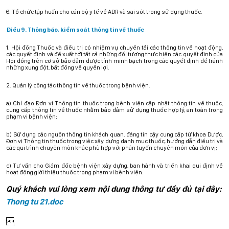
6. Tổ chức tập huấn cho cán bộ y tế về ADR và sai sót trong sử dụng thuốc.
Điều 9. Thông báo, kiểm soát thông tin về thuốc
1. Hội đồng Thuốc và điều trị có nhiệm vụ chuyển tải các thông tin về hoạt động,
các quyết định và đề xuất tới tất cả những đối tượng thực hiện các quyết định của
Hội đồng trên cơ sở bảo đảm được tính minh bạch trong các quyết định để tránh
những xung đột, bất đồng về quyền lợi.
2. Quản lý công tác thông tin về thuốc trong bệnh viện.
a) Chỉ đạo Đơn vị Thông tin thuốc trong bệnh viện cập nhật thông tin về thuốc,
cung cấp thông tin về thuốc nhằm bảo đảm sử dụng thuốc hợp lý, an toàn trong
phạm vi bệnh viện;
b) Sử dụng các nguồn thông tin khách quan, đáng tin cậy cung cấp từ khoa Dược,
Đơn vị Thông tin thuốc trong việc xây dựng danh mục thuốc, hướng dẫn điều trị và
các qui trình chuyên môn khác phù hợp với phân tuyến chuyên môn của đơn vị;
c) Tư vấn cho Giám đốc bệnh viện xây dựng, ban hành và triển khai qui định về
hoạt động giới thiệu thuốc trong phạm vi bệnh viện.
Quý khách vui lòng xem nội dung thông tư đầy đủ tại đây:
Thong tu 21.doc
