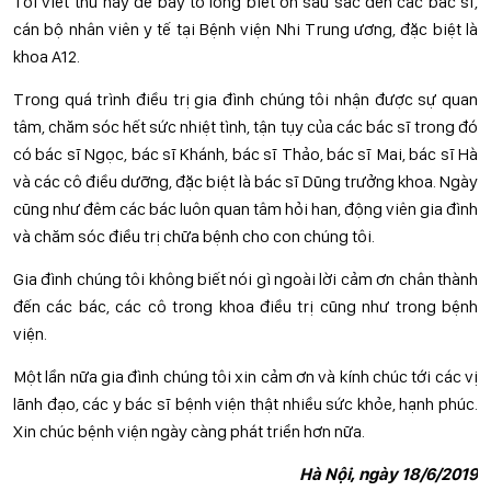
Tôi viết thư này để bày tỏ lòng biết ơn sâu sắc đến các bác sĩ,
cán bộ nhân viên y tế tại Bệnh viện Nhi Trung ương, đặc biệt là
khoa A12.
Trong quá trình điều trị gia đình chúng tôi nhận được sự quan
tâm, chăm sóc hết sức nhiệt tình, tận tụy của các bác sĩ trong đó
có bác sĩ Ngọc, bác sĩ Khánh, bác sĩ Thảo, bác sĩ Mai, bác sĩ Hà
và các cô điều dưỡng, đặc biệt là bác sĩ Dũng trưởng khoa. Ngày
cũng như đêm các bác luôn quan tâm hỏi han, động viên gia đình
và chăm sóc điều trị chữa bệnh cho con chúng tôi.
Gia đình chúng tôi không biết nói gì ngoài lời cảm ơn chân thành
đến các bác, các cô trong khoa điều trị cũng như trong bệnh
viện.
Một lần nữa gia đình chúng tôi xin cảm ơn và kính chúc tới các vị
lãnh đạo, các y bác sĩ bệnh viện thật nhiều sức khỏe, hạnh phúc.
Xin chúc bệnh viện ngày càng phát triển hơn nữa.
Hà Nội, ngày 18/6/2019