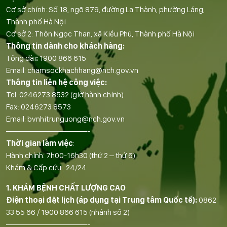
Cơ sở chính: Số 18, ngõ 879, đường La Thành, phường Láng,
Thành phố Hà Nội
Cơ sở 2: Thôn Ngọc Than, xã Kiều Phú, Thành phố Hà Nội
Thông tin dành cho khách hàng:
Tổng đài
:
1900 866 615
Email:
chamsockhachhang@nch.gov.vn
Thông tin liên hệ công việc:
Tel:
0246273 8532
(giờ hành chính)
Fax:
0246273 8573
Email:
bvnhitrunguong@nch.gov.vn
——————————-
Thời gian làm việc
:
Hành chính: 7h00-16h30 (thứ 2 – thứ 6)
Khám & Cấp cứu: 24/24
1. KHÁM BỆNH CHẤT LƯỢNG CAO
Điện thoại đặt lịch (áp dụng tại Trung tâm Quốc tế):
0862
33 55 66
/
1900 866 615
(nhánh số 2)
——————————-