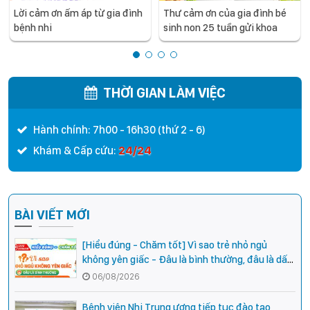
Lời cảm ơn ấm áp từ gia đình
Thư cảm ơn của gia đình bé
bệnh nhi
sinh non 25 tuần gửi khoa
Điều trị tích cực Nội khoa
THỜI GIAN LÀM VIỆC
Hành chính: 7h00 - 16h30 (thứ 2 - 6)
24/24
Khám & Cấp cứu:
BÀI VIẾT MỚI
[Hiểu đúng - Chăm tốt] Vì sao trẻ nhỏ ngủ
không yên giấc - Đâu là bình thường, đâu là dấu
hiệu cần đi khám ngay?
06/08/2026
Bệnh viện Nhi Trung ương tiếp tục đào tạo,