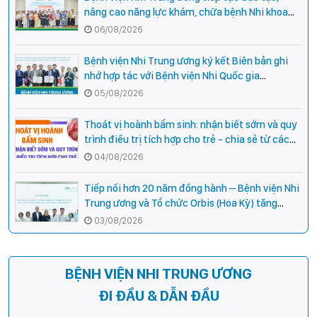
nâng cao năng lực khám, chữa bệnh Nhi khoa
cho cán bộ y tế tại các tỉnh miền núi phía Bắc
06/08/2026
Bệnh viện Nhi Trung ương ký kết Biên bản ghi
nhớ hợp tác với Bệnh viện Nhi Quốc gia
Campuchia
05/08/2026
Thoát vị hoành bẩm sinh: nhận biết sớm và quy
trình điều trị tích hợp cho trẻ - chia sẻ từ các
chuyên gia hàng đầu của Bệnh Viện Nhi Trung
04/08/2026
ương
Tiếp nối hơn 20 năm đồng hành – Bệnh viện Nhi
Trung ương và Tổ chức Orbis (Hoa Kỳ) tăng
cường hợp tác, mở rộng cơ hội bảo vệ thị lực
03/08/2026
cho trẻ em Việt Nam
BỆNH VIỆN NHI TRUNG ƯƠNG
ĐI ĐẦU & DẪN ĐẦU