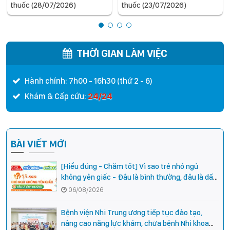
thuốc (28/07/2026)
thuốc (23/07/2026)
THỜI GIAN LÀM VIỆC
Hành chính: 7h00 - 16h30 (thứ 2 - 6)
24/24
Khám & Cấp cứu:
BÀI VIẾT MỚI
[Hiểu đúng - Chăm tốt] Vì sao trẻ nhỏ ngủ
không yên giấc - Đâu là bình thường, đâu là dấu
hiệu cần đi khám ngay?
06/08/2026
Bệnh viện Nhi Trung ương tiếp tục đào tạo,
nâng cao năng lực khám, chữa bệnh Nhi khoa