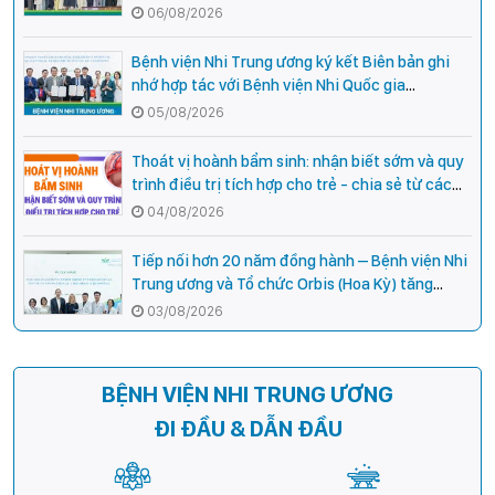
cho cán bộ y tế tại các tỉnh miền núi phía Bắc
06/08/2026
Bệnh viện Nhi Trung ương ký kết Biên bản ghi
nhớ hợp tác với Bệnh viện Nhi Quốc gia
Campuchia
05/08/2026
Thoát vị hoành bẩm sinh: nhận biết sớm và quy
trình điều trị tích hợp cho trẻ - chia sẻ từ các
chuyên gia hàng đầu của Bệnh Viện Nhi Trung
04/08/2026
ương
Tiếp nối hơn 20 năm đồng hành – Bệnh viện Nhi
Trung ương và Tổ chức Orbis (Hoa Kỳ) tăng
cường hợp tác, mở rộng cơ hội bảo vệ thị lực
03/08/2026
cho trẻ em Việt Nam
BỆNH VIỆN NHI TRUNG ƯƠNG
ĐI ĐẦU & DẪN ĐẦU