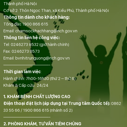
Thành phố Hà Nội
Cơ sở 2: Thôn Ngọc Than, xã Kiều Phú, Thành phố Hà Nội
Thông tin dành cho khách hàng:
Tổng đài
:
1900 866 615
Email:
chamsockhachhang@nch.gov.vn
Thông tin liên hệ công việc:
Tel:
0246273 8532
(giờ hành chính)
Fax:
0246273 8573
Email:
bvnhitrunguong@nch.gov.vn
——————————-
Thời gian làm việc
:
Hành chính: 7h00-16h30 (thứ 2 – thứ 6)
Khám & Cấp cứu: 24/24
1. KHÁM BỆNH CHẤT LƯỢNG CAO
Điện thoại đặt lịch (áp dụng tại Trung tâm Quốc tế):
0862
33 55 66
/
1900 866 615
(nhánh số 2)
——————————-
2. PHÒNG KHÁM, TƯ VẤN TIÊM CHỦNG