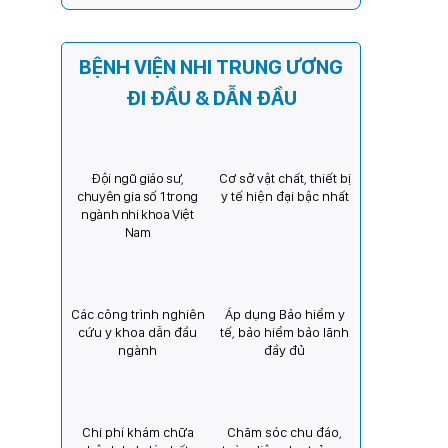
sách người thực hành hoàn
thành thời gian thực hành
khám bệnh, chữa bệnh đối
BỆNH VIỆN NHI TRUNG ƯƠNG
với chức danh Bác sĩ Y khoa
ĐI ĐẦU & DẪN ĐẦU
Đội ngũ giáo sư,
Cơ sở vật chất, thiết bị
chuyên gia số 1 trong
y tế hiện đại bậc nhất
ngành nhi khoa Việt
Nam
Các công trình nghiên
Áp dụng Bảo hiểm y
cứu y khoa dẫn đầu
tế, bảo hiểm bảo lãnh
ngành
đầy đủ
Chi phí khám chữa
Chăm sóc chu đáo,