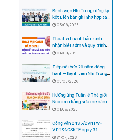
Bệnh viện Nhi Trung ương ký
kết Biên bản ghi nhớ hợp tác
với Bệnh viện Nhi Quốc gia
05/08/2026
Campuchia
Thoát vị hoành bẩm sinh:
nhận biết sớm và quy trình
điều trị tích hợp cho trẻ -
04/08/2026
chia sẻ từ các chuyên gia
hàng đầu của Bệnh Viện Nhi
Tiếp nối hơn 20 năm đồng
Trung ương
hành – Bệnh viện Nhi Trung
ương và Tổ chức Orbis (Hoa
03/08/2026
Kỳ) tăng cường hợp tác, mở
rộng cơ hội bảo vệ thị lực
Hưởng ứng Tuần lễ Thế giới
cho trẻ em Việt Nam
Nuôi con bằng sữa mẹ năm
2026
01/08/2026
Công văn 2495/BVNTW-
VĐT&NCSKTE ngày 31
tháng 7 năm 2026 V/v Danh
31/07/2026