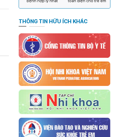
bệnh hợp lý nhất
toàn diện cho trẻ em
THÔNG TIN HỮU ÍCH KHÁC