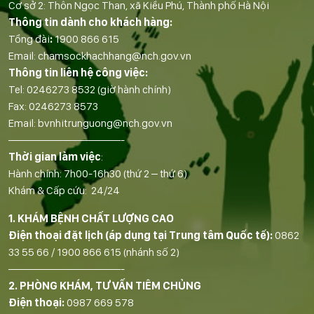
Cơ sở 2: Thôn Ngọc Than, xã Kiều Phú, Thành phố Hà Nội
Thông tin dành cho khách hàng:
Tổng đài
:
1900 866 615
Email:
chamsockhachhang@nch.gov.vn
Thông tin liên hệ công việc:
Tel:
0246273 8532
(giờ hành chính)
Fax:
0246273 8573
Email:
bvnhitrunguong@nch.gov.vn
——————————-
Thời gian làm việc
:
Hành chính: 7h00-16h30 (thứ 2 – thứ 6)
Khám & Cấp cứu: 24/24
1. KHÁM BỆNH CHẤT LƯỢNG CAO
Điện thoại đặt lịch (áp dụng tại Trung tâm Quốc tế):
0862
33 55 66
/
1900 866 615
(nhánh số 2)
——————————-
2. PHÒNG KHÁM, TƯ VẤN TIÊM CHỦNG
Điện thoại:
0987 669 578