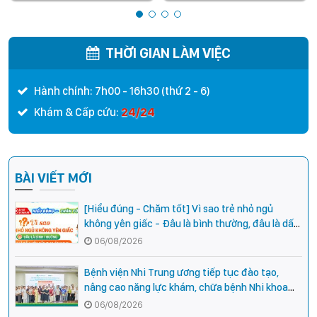
THỜI GIAN LÀM VIỆC
Hành chính: 7h00 - 16h30 (thứ 2 - 6)
24/24
Khám & Cấp cứu:
BÀI VIẾT MỚI
[Hiểu đúng - Chăm tốt] Vì sao trẻ nhỏ ngủ
không yên giấc - Đâu là bình thường, đâu là dấu
hiệu cần đi khám ngay?
06/08/2026
Bệnh viện Nhi Trung ương tiếp tục đào tạo,
nâng cao năng lực khám, chữa bệnh Nhi khoa
cho cán bộ y tế tại các tỉnh miền núi phía Bắc
06/08/2026