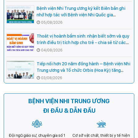
Bệnh viện Nhi Trung ương ký kết Biên bản ghi
nhớ hợp tác với Bệnh viện Nhi Quốc gia
Campuchia
05/08/2026
Thoát vị hoành bẩm sinh: nhận biết sớm và quy
trình điều trị tích hợp cho trẻ - chia sẻ từ các
chuyên gia hàng đầu của Bệnh Viện Nhi Trung
04/08/2026
ương
Tiếp nối hơn 20 năm đồng hành – Bệnh viện Nhi
Trung ương và Tổ chức Orbis (Hoa Kỳ) tăng
cường hợp tác, mở rộng cơ hội bảo vệ thị lực
03/08/2026
cho trẻ em Việt Nam
BỆNH VIỆN NHI TRUNG ƯƠNG
ĐI ĐẦU & DẪN ĐẦU
Đội ngũ giáo sư, chuyên gia số 1
Cơ sở vật chất, thiết bị y tế hiện