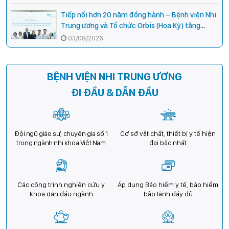
ương
Tiếp nối hơn 20 năm đồng hành – Bệnh viện Nhi
Trung ương và Tổ chức Orbis (Hoa Kỳ) tăng
cường hợp tác, mở rộng cơ hội bảo vệ thị lực
03/08/2026
cho trẻ em Việt Nam
BỆNH VIỆN NHI TRUNG ƯƠNG
ĐI ĐẦU & DẪN ĐẦU
Đội ngũ giáo sư, chuyên gia số 1
Cơ sở vật chất, thiết bị y tế hiện
trong ngành nhi khoa Việt Nam
đại bậc nhất
Các công trình nghiên cứu y
Áp dụng Bảo hiểm y tế, bảo hiểm
khoa dẫn đầu ngành
bảo lãnh đầy đủ