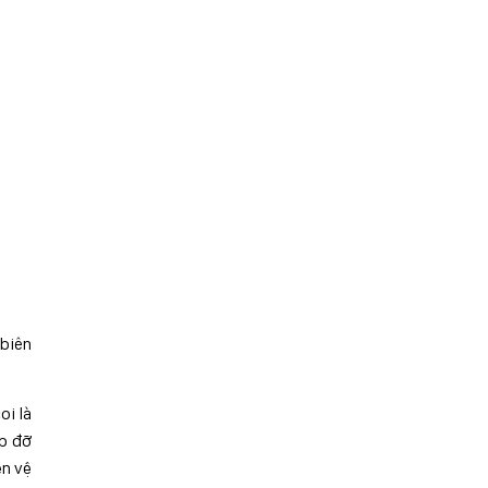
 biên
oi là
úp đỡ
ện vệ