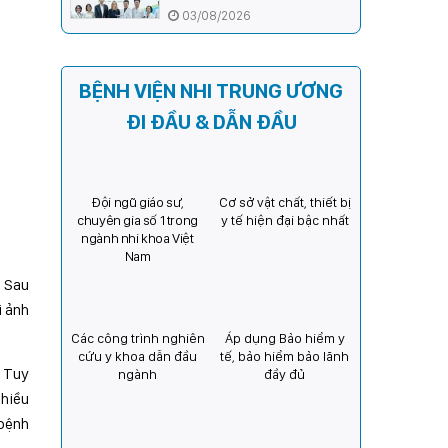
ương và Tổ chức Orbis (Hoa
03/08/2026
Kỳ) tăng cường hợp tác, mở
rộng cơ hội bảo vệ thị lực
cho trẻ em Việt Nam
BỆNH VIỆN NHI TRUNG ƯƠNG
ĐI ĐẦU & DẪN ĐẦU
Đội ngũ giáo sư,
Cơ sở vật chất, thiết bị
chuyên gia số 1 trong
y tế hiện đại bậc nhất
ngành nhi khoa Việt
Nam
: Sau
i ảnh
Các công trình nghiên
Áp dụng Bảo hiểm y
cứu y khoa dẫn đầu
tế, bảo hiểm bảo lãnh
. Tuy
ngành
đầy đủ
nhiều
 bệnh