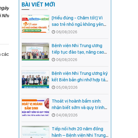
BÀI VIẾT MỚI
 ngày
i Nhi
[Hiểu đúng - Chăm tốt] Vì
sao trẻ nhỏ ngủ không yên
giấc - Đâu là bình thường,
06/08/2026
đâu là dấu hiệu cần đi khám
ngay?
Bệnh viện Nhi Trung ương
tiếp tục đào tạo, nâng cao
 các
năng lực khám, chữa bệnh
06/08/2026
Nhi khoa cho cán bộ y tế tại
các tỉnh miền núi phía Bắc
Bệnh viện Nhi Trung ương ký
kết Biên bản ghi nhớ hợp tác
với Bệnh viện Nhi Quốc gia
05/08/2026
Campuchia
Thoát vị hoành bẩm sinh:
nhận biết sớm và quy trình
điều trị tích hợp cho trẻ -
04/08/2026
chia sẻ từ các chuyên gia
hàng đầu của Bệnh Viện Nhi
Tiếp nối hơn 20 năm đồng
Trung ương
hành – Bệnh viện Nhi Trung