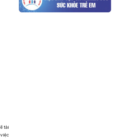
ề tài
 việc