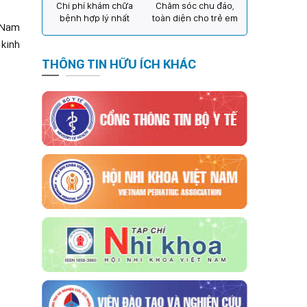
Chi phí khám chữa
Chăm sóc chu đáo,
bệnh hợp lý nhất
toàn diện cho trẻ em
t Nam
 kinh
THÔNG TIN HỮU ÍCH KHÁC