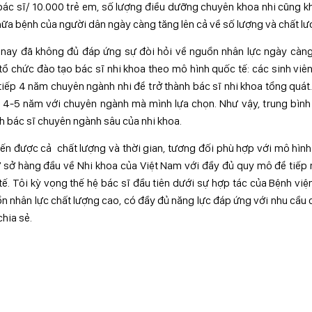
8 bác sĩ/ 10.000 trẻ em, số lượng điều dưỡng chuyên khoa nhi cũng 
hữa bệnh của người dân ngày càng tăng lên cả về số lượng và chất lư
nay đã không đủ đáp ứng sự đòi hỏi về nguồn nhân lực ngày càng
 chức đào tạo bác sĩ nhi khoa theo mô hình quốc tế: các sinh viê
tiếp 4 năm chuyên ngành nhi để trở thành bác sĩ nhi khoa tổng quát
ọc 4-5 năm với chuyên ngành mà mình lựa chọn. Như vậy, trung bìn
nh bác sĩ chuyên ngành sâu của nhi khoa.
 tiến được cả chất lượng và thời gian, tương đối phù hợp với mô hìn
cơ sở hàng đầu về Nhi khoa của Việt Nam với đầy đủ quy mô để tiếp
ế. Tôi kỳ vọng thế hệ bác sĩ đầu tiên dưới sự hợp tác của Bệnh việ
ồn nhân lực chất lượng cao, có đầy đủ năng lực đáp ứng với nhu cầu
hia sẻ.