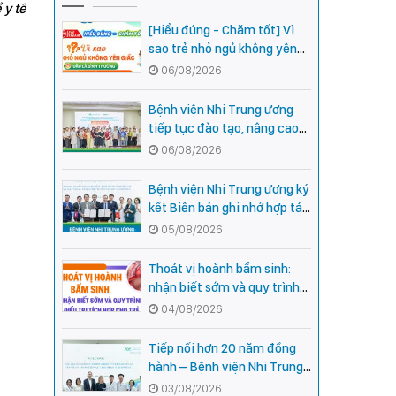
 y tế
[Hiểu đúng - Chăm tốt] Vì
sao trẻ nhỏ ngủ không yên
giấc - Đâu là bình thường,
06/08/2026
đâu là dấu hiệu cần đi khám
ngay?
Bệnh viện Nhi Trung ương
tiếp tục đào tạo, nâng cao
năng lực khám, chữa bệnh
06/08/2026
Nhi khoa cho cán bộ y tế tại
các tỉnh miền núi phía Bắc
Bệnh viện Nhi Trung ương ký
kết Biên bản ghi nhớ hợp tác
với Bệnh viện Nhi Quốc gia
05/08/2026
Campuchia
Thoát vị hoành bẩm sinh:
nhận biết sớm và quy trình
điều trị tích hợp cho trẻ -
04/08/2026
chia sẻ từ các chuyên gia
hàng đầu của Bệnh Viện Nhi
Tiếp nối hơn 20 năm đồng
Trung ương
hành – Bệnh viện Nhi Trung
ương và Tổ chức Orbis (Hoa
03/08/2026