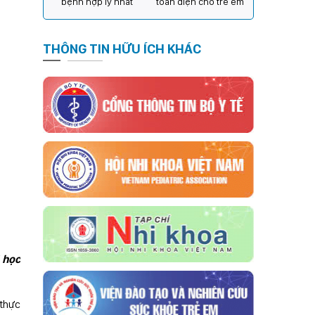
bệnh hợp lý nhất
toàn diện cho trẻ em
THÔNG TIN HỮU ÍCH KHÁC
 học
 thực