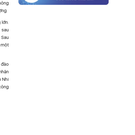
không
ợng.
 lớn.
n sau
. Sau
h một
h đào
 nhận
n Nhi
 công