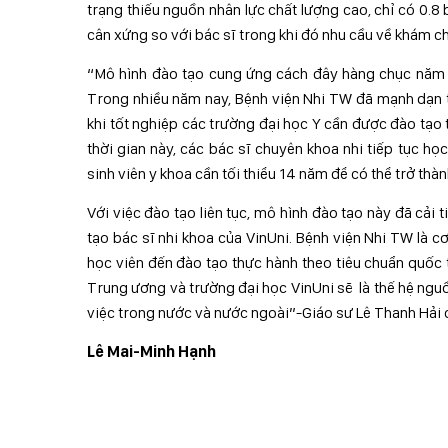
trạng thiếu nguồn nhân lực chất lượng cao, chỉ có 0.
cân xứng so với bác sĩ trong khi đó nhu cầu về khám c
“Mô hình đào tạo cung ứng cách đây hàng chục năm 
Trong nhiều năm nay, Bệnh viện Nhi TW đã mạnh dạn tổ
khi tốt nghiệp các trường đại học Y cần được đào tạo 
thời gian này, các bác sĩ chuyên khoa nhi tiếp tục h
sinh viên y khoa cần tối thiểu 14 năm để có thể trở thà
Với việc đào tạo liên tục, mô hình đào tạo này đã cải
tạo bác sĩ nhi khoa của VinUni. Bệnh viện Nhi TW là 
học viên đến đào tạo thực hành theo tiêu chuẩn quốc t
Trung ương và trường đại học VinUni sẽ là thế hệ ngu
việc trong nước và nước ngoài”-Giáo sư Lê Thanh Hải c
Lê Mai-Minh Hạnh