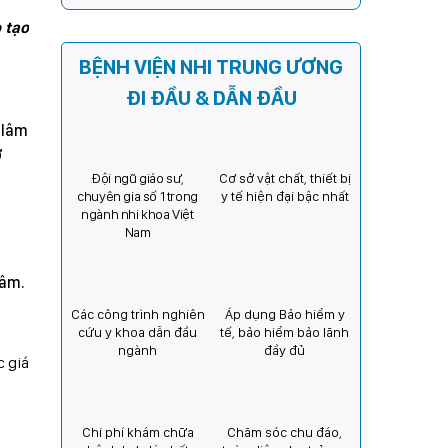
Kỳ) tăng cường hợp tác, mở
 tạo
rộng cơ hội bảo vệ thị lực
cho trẻ em Việt Nam
BỆNH VIỆN NHI TRUNG ƯƠNG
ĐI ĐẦU & DẪN ĐẦU
 lâm
ở
Đội ngũ giáo sư,
Cơ sở vật chất, thiết bị
chuyên gia số 1 trong
y tế hiện đại bậc nhất
ngành nhi khoa Việt
Nam
tâm.
Các công trình nghiên
Áp dụng Bảo hiểm y
cứu y khoa dẫn đầu
tế, bảo hiểm bảo lãnh
ngành
đầy đủ
c giá
Chi phí khám chữa
Chăm sóc chu đáo,