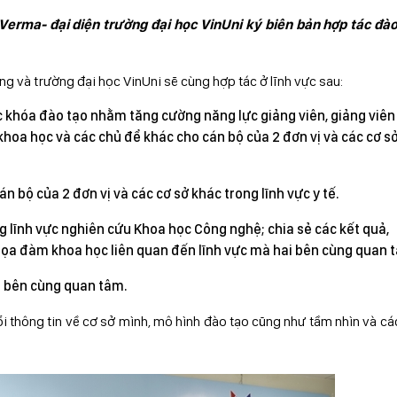
Verma- đại diện trường đại học VinUni ký biên bản hợp tác đào
g và trường đại học VinUni sẽ cùng hợp tác ở lĩnh vực sau:
ác khóa đào tạo nhằm tăng cường năng lực giảng viên, giảng viên
hoa học và các chủ để khác cho cán bộ của 2 đơn vị và các cơ s
n bộ của 2 đơn vị và các cơ sở khác trong lĩnh vực y tế.
ng lĩnh vực nghiên cứu Khoa học Công nghệ; chia sẻ các kết quả,
 tọa đàm khoa học liên quan đến lĩnh vực mà hai bên cùng quan 
i bên cùng quan tâm.
ổi thông tin về cơ sở mình, mô hình đào tạo cũng như tầm nhìn và cá