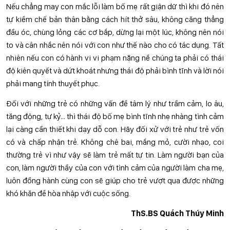
Nếu chẳng may con mắc lỗi làm bố mẹ rất giận dữ thì khi đó nên
tự kiềm chế bản thân bằng cách hít thở sâu, không căng thẳng
đầu óc, chùng lỏng các cơ bắp, dừng lại một lúc, không nên nói
to và cân nhắc nên nói với con như thế nào cho có tác dụng. Tất
nhiên nếu con có hành vi vi phạm nặng nề chúng ta phải có thái
độ kiên quyết và dứt khoát nhưng thái độ phải bình tĩnh và lời nói
phải mang tính thuyết phục.
Đối với những trẻ có những vấn đề tâm lý như trầm cảm, lo âu,
tăng động, tự kỷ… thì thái độ bố mẹ bình tĩnh nhẹ nhàng tình cảm
lại càng cần thiết khi dạy dỗ con. Hãy đối xử với trẻ như trẻ vốn
có và chấp nhận trẻ. Không chê bai, mắng mỏ, cười nhạo, coi
thường trẻ vì như vậy sẽ làm trẻ mất tự tin. Làm người bạn của
con, làm người thầy của con với tình cảm của người làm cha mẹ,
luôn đồng hành cùng con sẽ giúp cho trẻ vượt qua được những
khó khăn để hòa nhập với cuộc sống.
ThS.BS Quách Thúy Minh