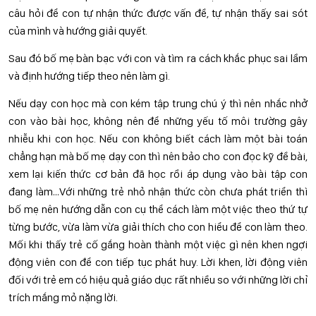
câu hỏi để con tự nhận thức được vấn đề, tự nhận thấy sai sót
của mình và hướng giải quyết.
Sau đó bố mẹ bàn bạc với con và tìm ra cách khắc phục sai lầm
và định hướng tiếp theo nên làm gì.
Nếu dạy con học mà con kém tập trung chú ý thì nên nhắc nhở
con vào bài học, không nên để những yếu tố môi trường gây
nhiễu khi con học. Nếu con không biết cách làm một bài toán
chẳng hạn mà bố mẹ dạy con thì nên bảo cho con đọc kỹ đề bài,
xem lại kiến thức cơ bản đã học rồi áp dụng vào bài tập con
đang làm…Với những trẻ nhỏ nhận thức còn chưa phát triển thì
bố mẹ nên hướng dẫn con cụ thể cách làm một việc theo thứ tự
từng bước, vừa làm vừa giải thích cho con hiểu để con làm theo.
Mối khi thấy trẻ cố gắng hoàn thành một việc gì nên khen ngợi
động viên con để con tiếp tục phát huy. Lời khen, lời động viên
đối với trẻ em có hiệu quả giáo dục rất nhiều so với những lời chỉ
trích mắng mỏ nặng lời.