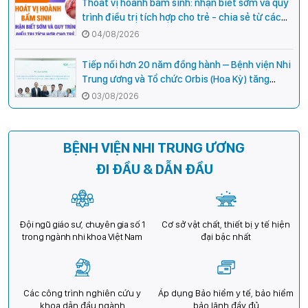
Thoát vị hoành bẩm sinh: nhận biết sớm và quy
trình điều trị tích hợp cho trẻ - chia sẻ từ các
chuyên gia hàng đầu của Bệnh Viện Nhi Trung
04/08/2026
ương
Tiếp nối hơn 20 năm đồng hành – Bệnh viện Nhi
Trung ương và Tổ chức Orbis (Hoa Kỳ) tăng
cường hợp tác, mở rộng cơ hội bảo vệ thị lực
03/08/2026
cho trẻ em Việt Nam
BỆNH VIỆN NHI TRUNG ƯƠNG
ĐI ĐẦU & DẪN ĐẦU
Đội ngũ giáo sư, chuyên gia số 1
Cơ sở vật chất, thiết bị y tế hiện
trong ngành nhi khoa Việt Nam
đại bậc nhất
Các công trình nghiên cứu y
Áp dụng Bảo hiểm y tế, bảo hiểm
khoa dẫn đầu ngành
bảo lãnh đầy đủ