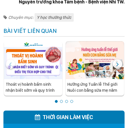
Nguyên trưởng khoa Tâm bệnh - Bệnh viện Nhi TW.
Chuyên mục:
Y học thường thức
BÀI VIẾT LIÊN QUAN
Thoát vị hoành bẩm sinh:
Hưởng ứng Tuần lễ Thế giới
nhận biết sớm và quy trình
Nuôi con bằng sữa mẹ năm
điều trị tích hợp cho trẻ -
2026
chia sẻ từ các chuyên gia
hàng đầu của Bệnh Viện Nhi
Trung ương
THỜI GIAN LÀM VIỆC