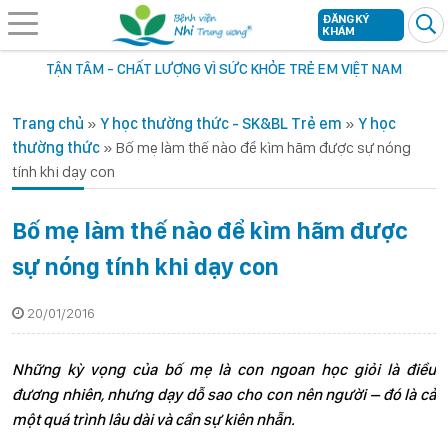
ĐĂNG KÝ
KHÁM
TẬN TÂM - CHẤT LƯỢNG VÌ SỨC KHỎE TRẺ EM VIỆT NAM
Trang chủ
»
Y học thường thức - SK&BL Trẻ em
»
Y học
thường thức
»
Bố mẹ làm thế nào để kìm hãm được sự nóng
tính khi dạy con
Bố mẹ làm thế nào để kìm hãm được
sự nóng tính khi dạy con
20/01/2016
Những kỳ vọng của bố mẹ là con ngoan học giỏi là điều
đương nhiên, nhưng dạy dỗ sao cho con nên người – đó là cả
một quá trình lâu dài và cần sự kiên nhẫn.