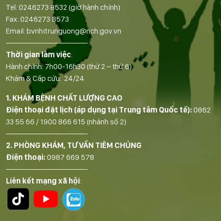
Tel:
0246273 8532
(giờ hành chính)
Fax:
0246273 8573
Email:
bvnhitrunguong@nch.gov.vn
——————————-
Thời gian làm việc
:
Hành chính: 7h00-16h30 (thứ 2 – thứ 6)
Khám & Cấp cứu: 24/24
1. KHÁM BỆNH CHẤT LƯỢNG CAO
Điện thoại đặt lịch (áp dụng tại Trung tâm Quốc tế):
0862
33 55 66
/
1900 866 615
(nhánh số 2)
——————————-
2. PHÒNG KHÁM, TƯ VẤN TIÊM CHỦNG
Điện thoại:
0987 669 578
——————————-
Liên kết mạng xã hội
: