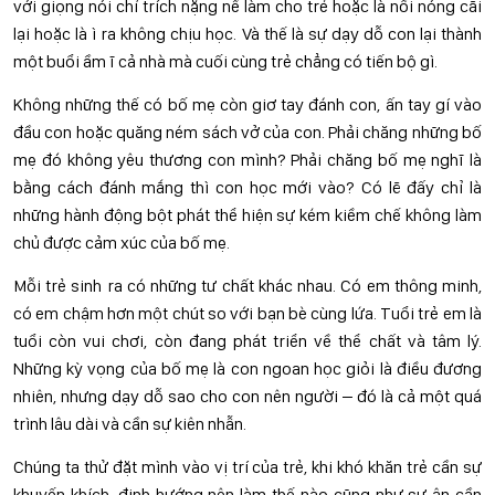
với giọng nói chỉ trích nặng nề làm cho trẻ hoặc là nổi nóng cãi
lại hoặc là ì ra không chịu học. Và thế là sự dạy dỗ con lại thành
một buổi ầm ĩ cả nhà mà cuối cùng trẻ chẳng có tiến bộ gì.
Không những thế có bố mẹ còn giơ tay đánh con, ấn tay gí vào
đầu con hoặc quăng ném sách vở của con. Phải chăng những bố
mẹ đó không yêu thương con mình? Phải chăng bố mẹ nghĩ là
bằng cách đánh mắng thì con học mới vào? Có lẽ đấy chỉ là
những hành động bột phát thể hiện sự kém kiềm chế không làm
chủ được cảm xúc của bố mẹ.
Mỗi trẻ sinh ra có những tư chất khác nhau. Có em thông minh,
có em chậm hơn một chút so với bạn bè cùng lứa. Tuổi trẻ em là
tuổi còn vui chơi, còn đang phát triển về thể chất và tâm lý.
Những kỳ vọng của bố mẹ là con ngoan học giỏi là điều đương
nhiên, nhưng dạy dỗ sao cho con nên người – đó là cả một quá
trình lâu dài và cần sự kiên nhẫn.
Chúng ta thử đặt mình vào vị trí của trẻ, khi khó khăn trẻ cần sự
khuyến khích, định hướng nên làm thế nào cũng như sự ân cần