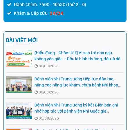
Hành chính: 7h00 - 16h30 (thứ 2 - 6)
24/24
Khám & Cấp cứu:
BÀI VIẾT MỚI
[Hiểu đúng - Chăm tốt] Vì sao trẻ nhỏ ngủ
không yên giấc - Đâu là bình thường, đâu là dấu
hiệu cần đi khám ngay?
06/08/2026
Bệnh viện Nhi Trung ương tiếp tục đào tạo,
nâng cao năng lực khám, chữa bệnh Nhi khoa
cho cán bộ y tế tại các tỉnh miền núi phía Bắc
06/08/2026
Bệnh viện Nhi Trung ương ký kết Biên bản ghi
nhớ hợp tác với Bệnh viện Nhi Quốc gia
Campuchia
05/08/2026