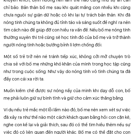
chỉ bảo. Bản thân bố mẹ sau khi quát mắng con nhiều khi cũng
chưa nguôi sự giận dữ hoặc có khi lại tự trách bản thân. Khi đã
nóng tính chúng ta không đủ tỉnh táo và sáng suốt để nghĩ ra nên
tìm cách nào để giúp đỡ con hiểu ra vấn đề. Nếu bố mẹ nóng tính
thường xuyên thì trẻ cũng sẽ học tính đó của bố mẹ và trở thành
người nóng tính hoặc bướng bỉnh lì lợm chống đối.
Một số trẻ trở nên né tránh tiếp xúc, không cởi mở chuyện trò
chia sẻ với bố mẹ những khó khăn của mình trong học tập cũng
như trong cuộc sống. Như vậy do nóng tính vô tình chúng ta đã
đẩy con cái xa rời ta.
Muốn kiềm chế được sự nóng nẩy của mình khi dạy dỗ con, bố
mẹ phải luôn giữ sự bình tĩnh và giữ cho cảm xúc thăng bằng.
Ví dụ nếu trẻ mắc một lỗi lầm nào đó, bố mẹ nên xem xét sự việc
đã xảy ra như thế nào một cách khách quan bằng hỏi con cặn kẽ,
nghe con kể lại và giải thích, sau đó có thể tìm hiểu thêm nếu sự
việc đó có liên quan đến người khác. Bố mẹ có thể đặt cho con