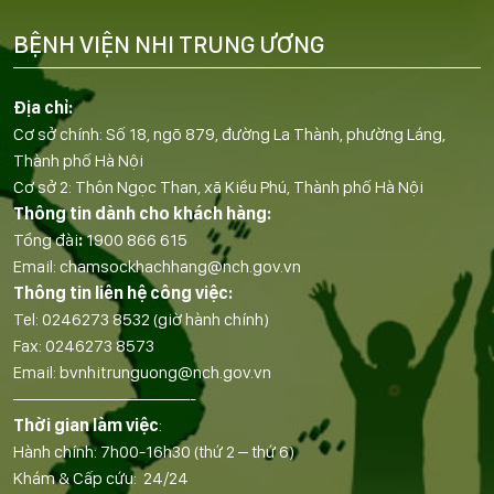
BỆNH VIỆN NHI TRUNG ƯƠNG
Địa chỉ:
Cơ sở chính: Số 18, ngõ 879, đường La Thành, phường Láng,
Thành phố Hà Nội
Cơ sở 2: Thôn Ngọc Than, xã Kiều Phú, Thành phố Hà Nội
Thông tin dành cho khách hàng:
Tổng đài
:
1900 866 615
Email:
chamsockhachhang@nch.gov.vn
Thông tin liên hệ công việc:
Tel:
0246273 8532
(giờ hành chính)
Fax:
0246273 8573
Email:
bvnhitrunguong@nch.gov.vn
——————————-
Thời gian làm việc
:
Hành chính: 7h00-16h30 (thứ 2 – thứ 6)
Khám & Cấp cứu: 24/24