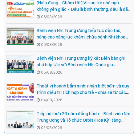
[Hiểu đúng - Chăm tốt] Vì sao trẻ nhỏ ngủ
không yên giấc - Đâu là bình thường, đâu là dấu
hiệu cần đi khám ngay?
06/08/2026
Bệnh viện Nhi Trung ương tiếp tục đào tạo,
nâng cao năng lực khám, chữa bệnh Nhi khoa
cho cán bộ y tế tại các tỉnh miền núi phía Bắc
06/08/2026
Bệnh viện Nhi Trung ương ký kết Biên bản ghi
nhớ hợp tác với Bệnh viện Nhi Quốc gia
Campuchia
05/08/2026
Thoát vị hoành bẩm sinh: nhận biết sớm và quy
trình điều trị tích hợp cho trẻ - chia sẻ từ các
chuyên gia hàng đầu của Bệnh Viện Nhi Trung
04/08/2026
ương
Tiếp nối hơn 20 năm đồng hành – Bệnh viện Nhi
Trung ương và Tổ chức Orbis (Hoa Kỳ) tăng
cường hợp tác, mở rộng cơ hội bảo vệ thị lực
03/08/2026
cho trẻ em Việt Nam