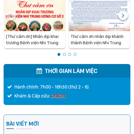
[Thư cảm ơn] Nhân dịp khai
Thư cảm ơn nhân dịp khánh
trương Bệnh viện Nhi Trung
thành Bệnh viện Nhi Trung
ương cơ sở 2
ương cơ sở 2
THỜI GIAN LÀM VIỆC
Hành chính: 7h00 - 16h30 (thứ 2 - 6)
24/24
Khám & Cấp cứu:
BÀI VIẾT MỚI