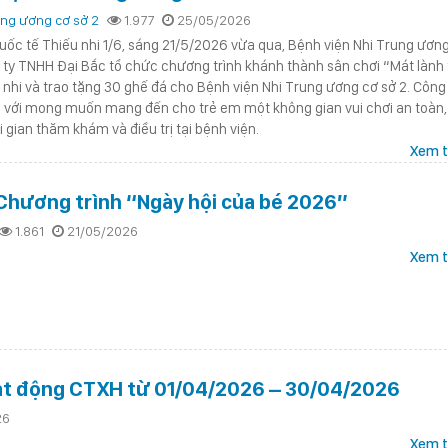
ung ương cơ sở 2
1.977
25/05/2026
c tế Thiếu nhi 1/6, sáng 21/5/2026 vừa qua, Bệnh viện Nhi Trung ươn
ty TNHH Đại Bắc tổ chức chương trình khánh thành sân chơi “Mát lành 
nhi và trao tặng 30 ghế đá cho Bệnh viện Nhi Trung ương cơ sở 2. Công
g với mong muốn mang đến cho trẻ em một không gian vui chơi an toàn,
i gian thăm khám và điều trị tại bệnh viện.
Xem t
Chương trình “Ngày hội của bé 2026”
1.861
21/05/2026
Xem t
ạt động CTXH từ 01/04/2026 – 30/04/2026
26
Xem t