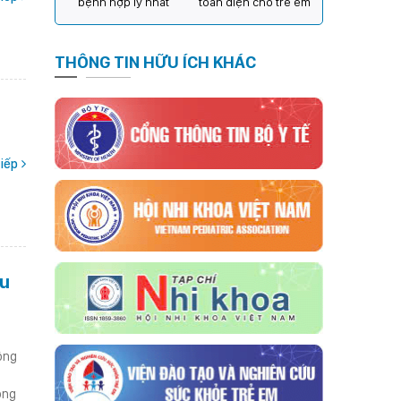
bệnh hợp lý nhất
toàn diện cho trẻ em
THÔNG TIN HỮU ÍCH KHÁC
iếp
êu
ông
òng