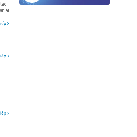
 tạo
ân ái
iếp
iếp
iếp