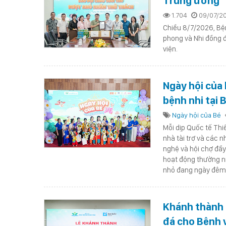
Trung ương
1.704
09/07/2
Chiều 8/7/2026, Bệ
phong và Nhi đồng đ
viện.
Ngày hội của 
bệnh nhi tại 
Ngày hội của Bé
Mỗi dịp Quốc tế Thi
nhà tài trợ và các 
nghệ và hội chợ đầy 
hoạt động thường ni
nhỏ đang ngày đêm 
Khánh thành s
đá cho Bệnh 