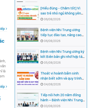
[Hiểu đúng - Chăm tốt] Vì
sao trẻ nhỏ ngủ không yên
giấc - Đâu là bình thường,
06/08/2026
đâu là dấu hiệu cần đi khám
ngay?
iếp
Bệnh viện Nhi Trung ương
tiếp tục đào tạo, nâng cao
ác
năng lực khám, chữa bệnh
06/08/2026
Nhi khoa cho cán bộ y tế tại
các tỉnh miền núi phía Bắc
Bệnh viện Nhi Trung ương ký
kết Biên bản ghi nhớ hợp tác
ành,
với Bệnh viện Nhi Quốc gia
05/08/2026
 văn
Campuchia
ỉ là
Thoát vị hoành bẩm sinh:
 em
nhận biết sớm và quy trình
điều trị tích hợp cho trẻ -
04/08/2026
iếp
chia sẻ từ các chuyên gia
hàng đầu của Bệnh Viện Nhi
Tiếp nối hơn 20 năm đồng
ế
Trung ương
hành – Bệnh viện Nhi Trung
ương và Tổ chức Orbis (Hoa
03/08/2026