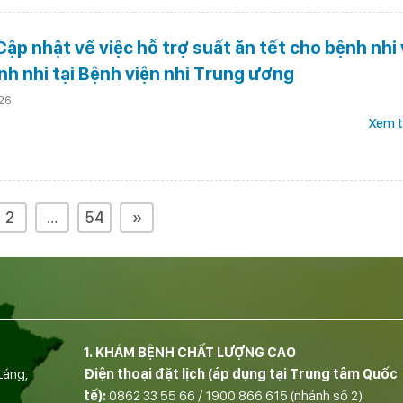
ập nhật về việc hỗ trợ suất ăn tết cho bệnh nhi
nh nhi tại Bệnh viện nhi Trung ương
26
Xem t
2
…
54
»
1. KHÁM BỆNH CHẤT LƯỢNG CAO
Láng,
Điện thoại đặt lịch (áp dụng tại Trung tâm Quốc
tế):
0862 33 55 66
/
1900 866 615
(nhánh số 2)