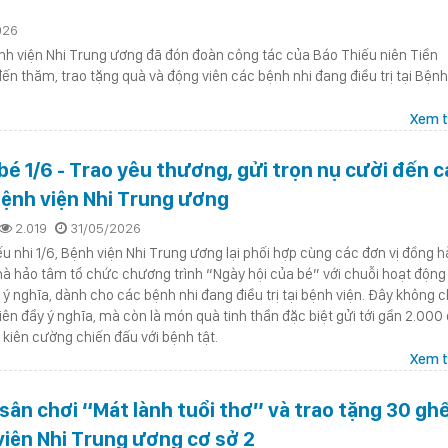
026
nh viện Nhi Trung ương đã đón đoàn công tác của Báo Thiếu niên Tiền
ến thăm, trao tặng quà và động viên các bệnh nhi đang điều trị tại Bệnh
Xem t
bé 1/6 - Trao yêu thương, gửi trọn nụ cười đến c
Bệnh viện Nhi Trung ương
2.019
31/05/2026
ếu nhi 1/6, Bệnh viện Nhi Trung ương lại phối hợp cùng các đơn vị đồng h
nhà hảo tâm tổ chức chương trình “Ngày hội của bé” với chuỗi hoạt động
ý nghĩa, dành cho các bệnh nhi đang điều trị tại bệnh viện. Đây không ch
ên đầy ý nghĩa, mà còn là món quà tinh thần đặc biệt gửi tới gần 2.000
kiên cường chiến đấu với bệnh tật.
Xem t
ân chơi “Mát lành tuổi thơ” và trao tặng 30 gh
viện Nhi Trung ương cơ sở 2