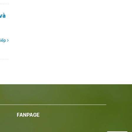
 và
iếp
FANPAGE