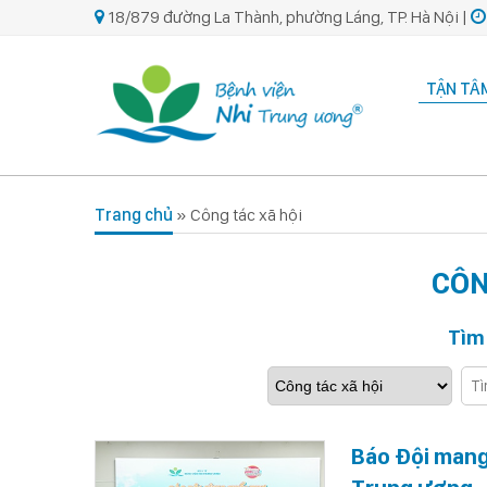
18/879 đường La Thành, phường Láng, TP. Hà Nội |
TẬN TÂM
Trang chủ
»
Công tác xã hội
CÔN
Tìm
Báo Đội mang