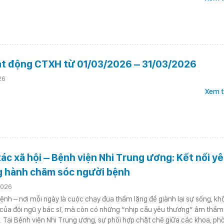
t động CTXH từ 01/03/2026 – 31/03/2026
26
Xem t
c xã hội – Bệnh viện Nhi Trung ương: Kết nối y
 hành chăm sóc người bệnh
2026
nh – nơi mỗi ngày là cuộc chạy đua thầm lặng để giành lại sự sống, kh
ỉ của đội ngũ y bác sĩ, mà còn có những “nhịp cầu yêu thương” âm thầm
 Tại Bệnh viện Nhi Trung ương, sự phối hợp chặt chẽ giữa các khoa, ph