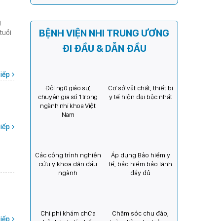
Kỳ) tăng cường hợp tác, mở
rộng cơ hội bảo vệ thị lực
g
cho trẻ em Việt Nam
BỆNH VIỆN NHI TRUNG ƯƠNG
tuổi
ĐI ĐẦU & DẪN ĐẦU
iếp
Đội ngũ giáo sư,
Cơ sở vật chất, thiết bị
chuyên gia số 1 trong
y tế hiện đại bậc nhất
ngành nhi khoa Việt
Nam
iếp
Các công trình nghiên
Áp dụng Bảo hiểm y
cứu y khoa dẫn đầu
tế, bảo hiểm bảo lãnh
ngành
đầy đủ
Chi phí khám chữa
Chăm sóc chu đáo,
iếp