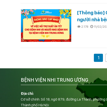
[Thông báo] C
người nhà bệ
2.178
11/02/20
1
BỆNH VIỆN NHI TRUNG ƯƠNG
Địa chỉ:
Cơ sở chính: Số 18, ngõ 879, đường La Thành, phường 
Thành phố Hà Nội