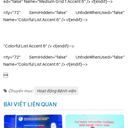
ed="false" Name="Medium Grid 1 Accent 6" /> <![endif]-->
rity="72" SemiHidden="false" UnhideWhenUsed="false"
Name="Colorful List Accent 6" /> <![endif]-->
"Colorful List Accent 6" /> <![endif]-->
rity="72" SemiHidden="false" UnhideWhenUsed="false"
Name="Colorful List Accent 6" /> <![endif]-->

Chuyên mục:
Hoạt động Bệnh viện
BÀI VIẾT LIÊN QUAN