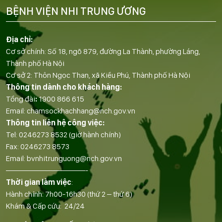
BỆNH VIỆN NHI TRUNG ƯƠNG
Địa chỉ:
Cơ sở chính: Số 18, ngõ 879, đường La Thành, phường Láng,
Thành phố Hà Nội
Cơ sở 2: Thôn Ngọc Than, xã Kiều Phú, Thành phố Hà Nội
Thông tin dành cho khách hàng:
Tổng đài
:
1900 866 615
Email:
chamsockhachhang@nch.gov.vn
Thông tin liên hệ công việc:
Tel:
0246273 8532
(giờ hành chính)
Fax:
0246273 8573
Email:
bvnhitrunguong@nch.gov.vn
——————————-
Thời gian làm việc
:
Hành chính: 7h00-16h30 (thứ 2 – thứ 6)
Khám & Cấp cứu: 24/24