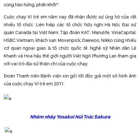
cùng hào hứng, phấn khởi”.
Cuộc chạy Vì trẻ em năm nay đã nhận được sự ủng hộ của rất
nhiều tổ chức: Liên hiệp các tổ chức hữu nghị Hà Nội; Đại sứ
quán Canada tại Việt Nam; Tập đoàn KAT; Manulife; VinaCapital;
HSBC Vietnam; khách sạn Movenpick; Daewoo; Nikko cùng nhiều
cơ quan ngoại giao & tổ chức quốc tế. Nghệ sỹ Nhân dân Lê
Khanh và Hoa hậu thế giới người Việt Ngô Phương Lan tham gia
với vai trò đại sứ thiện chí của cuộc chạy.
Đoàn Thanh niên Bệnh viện xin gửi tới độc giả một số hình ảnh
của cuộc chạy Vì trẻ em 2011:
Nhóm nhảy Yosakoi Núi Trúc Sakura