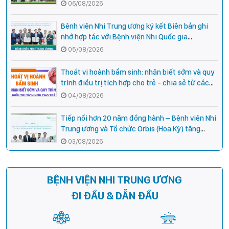
cho cán bộ y tế tại các tỉnh miền núi phía Bắc
06/08/2026
Bệnh viện Nhi Trung ương ký kết Biên bản ghi
nhớ hợp tác với Bệnh viện Nhi Quốc gia
Campuchia
05/08/2026
Thoát vị hoành bẩm sinh: nhận biết sớm và quy
trình điều trị tích hợp cho trẻ - chia sẻ từ các
chuyên gia hàng đầu của Bệnh Viện Nhi Trung
04/08/2026
ương
Tiếp nối hơn 20 năm đồng hành – Bệnh viện Nhi
Trung ương và Tổ chức Orbis (Hoa Kỳ) tăng
cường hợp tác, mở rộng cơ hội bảo vệ thị lực
03/08/2026
cho trẻ em Việt Nam
BỆNH VIỆN NHI TRUNG ƯƠNG
ĐI ĐẦU & DẪN ĐẦU