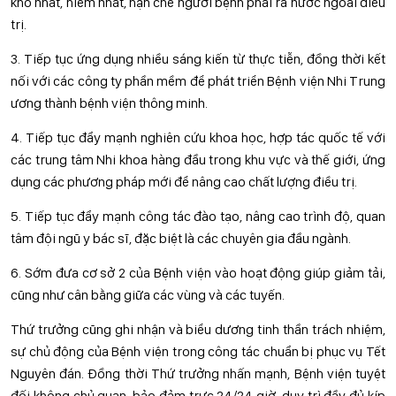
khó nhất, hiếm nhất, hạn chế người bệnh phải ra nước ngoài điều
trị.
3. Tiếp tục ứng dụng nhiều sáng kiến từ thực tiễn, đồng thời kết
nối với các công ty phần mềm để phát triển Bệnh viện Nhi Trung
ương thành bệnh viện thông minh.
4. Tiếp tục đẩy mạnh nghiên cứu khoa học, hợp tác quốc tế với
các trung tâm Nhi khoa hàng đầu trong khu vực và thế giới, ứng
dụng các phương pháp mới để nâng cao chất lượng điều trị.
5. Tiếp tục đẩy mạnh công tác đào tạo, nâng cao trình độ, quan
tâm đội ngũ y bác sĩ, đặc biệt là các chuyên gia đầu ngành.
6. Sớm đưa cơ sở 2 của Bệnh viện vào hoạt động giúp giảm tải,
cũng như cân bằng giữa các vùng và các tuyến.
Thứ trưởng cũng ghi nhận và biểu dương tinh thần trách nhiệm,
sự chủ động của Bệnh viện trong công tác chuẩn bị phục vụ Tết
Nguyên đán. Đồng thời Thứ trưởng nhấn mạnh, Bệnh viện tuyệt
đối không chủ quan, bảo đảm trực 24/24 giờ, duy trì đầy đủ kíp