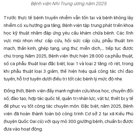
Bệnh viện Nhi Trung ương năm 2025
Trước thực tế bệnh truyền nhiễm vẫn tồn tại và bệnh không lây
nhiễm có xu hướng gia tăng, Bệnh viện tập trung phát triển khoa
học kỹ thuật nhằm đáp ứng yêu cầu khám chữa bệnh. Các lĩnh
vực mũi nhọn như: cấp cứu, hồi sức cấp cứu, phẫu thuật tim
mạch, thần kinh, ghép tạng, ung thư, miễn dịch,… tiếp tục được
chú trọng. Năm 2025, Bệnh viện thực hiện 28.000 ca phẫu thuật,
số ca phẫu thuật loại đặc biệt, loại 1 và loại 2 tăng rõ rệt, trong
khi phẫu thuật loại 3 giảm, thể hiện hiệu quả công tác chỉ đạo
tuyến, hỗ trợ tuyến dưới điều trị tốt các bệnh lý mức độ nhẹ.
Đồng thời, Bệnh viện đẩy mạnh nghiên cứu khoa học, chuyển đổi
số, đào tạo, hợp tác quốc tế, quản trị nhân lực, vật tư, thiết bị y tế
để phục vụ tốt công tác chuyên môn. Đặc biệt, năm 2025, Bệnh
viện đã hoàn thành toàn bộ công trình Cơ sở 2 tại xã Kiều Phú
(huyện Quốc Oai cũ) với quy mô 300 giường bệnh, chuẩn bị được
đưa vào hoạt động.