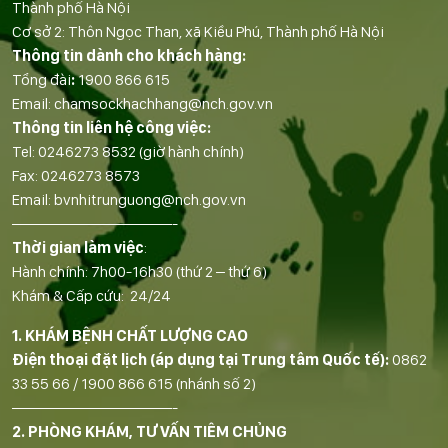
Thành phố Hà Nội
Cơ sở 2: Thôn Ngọc Than, xã Kiều Phú, Thành phố Hà Nội
Thông tin dành cho khách hàng:
Tổng đài
:
1900 866 615
Email:
chamsockhachhang@nch.gov.vn
Thông tin liên hệ công việc:
Tel:
0246273 8532
(giờ hành chính)
Fax:
0246273 8573
Email:
bvnhitrunguong@nch.gov.vn
——————————-
Thời gian làm việc
:
Hành chính: 7h00-16h30 (thứ 2 – thứ 6)
Khám & Cấp cứu: 24/24
1. KHÁM BỆNH CHẤT LƯỢNG CAO
Điện thoại đặt lịch (áp dụng tại Trung tâm Quốc tế):
0862
33 55 66
/
1900 866 615
(nhánh số 2)
——————————-
2. PHÒNG KHÁM, TƯ VẤN TIÊM CHỦNG