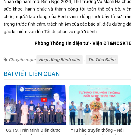
Nhân dịp năm mới Bính Ngọ 2026, Thứ trưởng Vũ Mạnh Hà chúc
sức khỏe, hạnh phúc và thành công tới toàn thể cán bộ, viên
chức, người lao động của Bệnh viện, đồng thời bày tỏ sự trân
trọng trước tình cảm, trách nhiệm của các bác sĩ, điều dưỡng đã
gác lại niềm vui đón Tết để phục vụ người bệnh.
Phòng Thông tin điện tử - Viện ĐT&NCSKTE
Chuyên mục:
Hoạt động Bệnh viện
,
Tin Tiêu Điểm
BÀI VIẾT LIÊN QUAN
GS.TS. Trần Minh Điển được
"Tự hào truyền thống – Nối