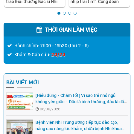
trao Giải thưởng Bác sĩ Nhi
nhịp trái tim": Công đoàn
khoa Châu Á xuất sắc năm
Bệnh viện Nhi Trung ương kỷ
2026
niệm 97 năm Ngày thành lập
Công đoàn Việt Nam
THỜI GIAN LÀM VIỆC
Hành chính: 7h00 - 16h30 (thứ 2 - 6)
24/24
Khám & Cấp cứu:
BÀI VIẾT MỚI
[Hiểu đúng - Chăm tốt] Vì sao trẻ nhỏ ngủ
không yên giấc - Đâu là bình thường, đâu là dấu
hiệu cần đi khám ngay?
06/08/2026
Bệnh viện Nhi Trung ương tiếp tục đào tạo,
nâng cao năng lực khám, chữa bệnh Nhi khoa