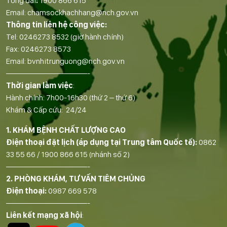
Tổng đài
:
1900 866 615
Email:
chamsockhachhang@nch.gov.vn
Thông tin liên hệ công việc:
Tel:
0246273 8532
(giờ hành chính)
Fax:
0246273 8573
Email:
bvnhitrunguong@nch.gov.vn
——————————-
Thời gian làm việc
:
Hành chính: 7h00-16h30 (thứ 2 – thứ 6)
Khám & Cấp cứu: 24/24
1. KHÁM BỆNH CHẤT LƯỢNG CAO
Điện thoại đặt lịch (áp dụng tại Trung tâm Quốc tế):
0862
33 55 66
/
1900 866 615
(nhánh số 2)
——————————-
2. PHÒNG KHÁM, TƯ VẤN TIÊM CHỦNG
Điện thoại:
0987 669 578
——————————-
Liên kết mạng xã hội
: