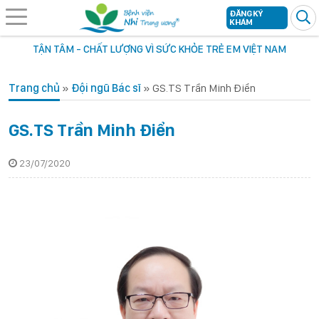
ĐĂNG KÝ
KHÁM
TẬN TÂM - CHẤT LƯỢNG VÌ SỨC KHỎE TRẺ EM VIỆT NAM
Trang chủ
»
Đội ngũ Bác sĩ
»
GS.TS Trần Minh Điển
GS.TS Trần Minh Điển
23/07/2020