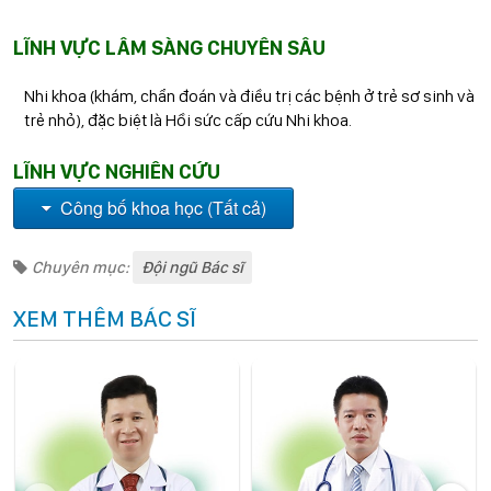
LĨNH VỰC LÂM SÀNG CHUYÊN SÂU
Nhi khoa (khám, chẩn đoán và điều trị các bệnh ở trẻ sơ sinh và
trẻ nhỏ), đặc biệt là Hồi sức cấp cứu Nhi khoa.
LĨNH VỰC NGHIÊN CỨU
Công bố khoa học (Tất cả)
Chuyên mục:
Đội ngũ Bác sĩ
XEM THÊM BÁC SĨ