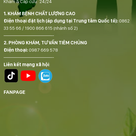
Khám & Cấp cứu: 24/24
1. KHÁM BỆNH CHẤT LƯỢNG CAO
Điện thoại đặt lịch (áp dụng tại Trung tâm Quốc tế):
0862
33 55 66
/
1900 866 615
(nhánh số 2)
——————————-
2. PHÒNG KHÁM, TƯ VẤN TIÊM CHỦNG
Điện thoại:
0987 669 578
——————————-
Liên kết mạng xã hội
:
FANPAGE