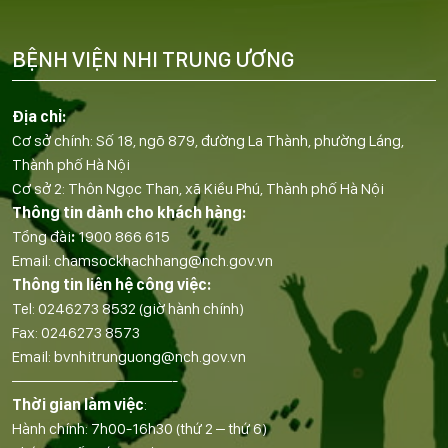
BỆNH VIỆN NHI TRUNG ƯƠNG
Địa chỉ:
Cơ sở chính: Số 18, ngõ 879, đường La Thành, phường Láng,
Thành phố Hà Nội
Cơ sở 2: Thôn Ngọc Than, xã Kiều Phú, Thành phố Hà Nội
Thông tin dành cho khách hàng:
Tổng đài
:
1900 866 615
Email:
chamsockhachhang@nch.gov.vn
Thông tin liên hệ công việc:
Tel:
0246273 8532
(giờ hành chính)
Fax:
0246273 8573
Email:
bvnhitrunguong@nch.gov.vn
——————————-
Thời gian làm việc
:
Hành chính: 7h00-16h30 (thứ 2 – thứ 6)