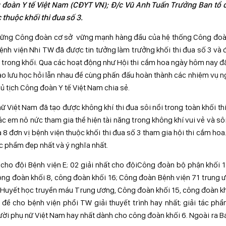
g đoàn Y tế Việt Nam (CĐYT VN); Đ/c Vũ Anh Tuấn Trưởng Ban tổ c
thuộc khối thi đua số 3.
những Công đoàn cơ sở vững mạnh hàng đầu của hệ thống Công đoà
h viện Nhi TW đã được tin tưởng làm trưởng khối thi đua số 3 và 
ị trong khối. Qua các hoạt động như Hội thi cắm hoa ngày hôm nay đ
iao lưu học hỏi lẫn nhau để cùng phấn đấu hoàn thành các nhiệm vụ 
ủ tịch Công đoàn Y tế Việt Nam chia sẻ.
ữ Việt Nam đã tạo được không khí thi đua sôi nổi trong toàn khối th
c em nô nức tham gia thể hiện tài năng trong không khí vui vẻ và sôi
 đơn vị bệnh viện thuộc khối thi đua số 3 tham gia hội thi cắm hoa
c phẩm đẹp nhất và ý nghĩa nhất.
ệt cho đội Bệnh viện E; 02 giải nhất cho độiCông đoàn bộ phận khối 
công đoàn khối 8, công đoàn khối 16; Công đoàn Bệnh viện 71 trung 
n Huyết học truyền máu Trung ương, Công đoàn khối 15, công đoàn kh
đề cho bệnh viện phổi TW giải thuyết trình hay nhất; giải tác ph
gười phụ nữ Việt Nam hay nhất dành cho công đoàn khối 6. Ngoài ra B