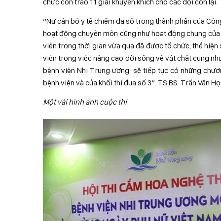
chức còn trao 11 giải khuyến khích cho các đội còn lại.
“Nữ cán bộ y tế chiếm đa số trong thành phần của Côn
hoạt động chuyên môn cũng như hoạt động chung của 
viên trong thời gian vừa qua đã được tổ chức, thể hi
viện trong việc nâng cao đời sống về vật chất cũng như
bệnh viện Nhi Trung ương sẽ tiếp tục có những chươ
bệnh viện và của khối thi đua số 3”. TS.BS. Trần Văn H
Một vài hình ảnh cuộc thi