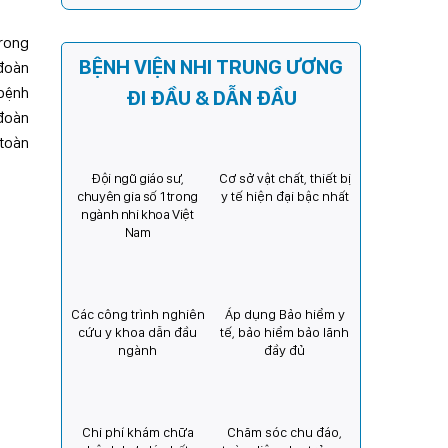
Kỳ) tăng cường hợp tác, mở
rộng cơ hội bảo vệ thị lực
trong
cho trẻ em Việt Nam
BỆNH VIỆN NHI TRUNG ƯƠNG
 đoàn
 bệnh
ĐI ĐẦU & DẪN ĐẦU
 đoàn
 toàn
Đội ngũ giáo sư,
Cơ sở vật chất, thiết bị
chuyên gia số 1 trong
y tế hiện đại bậc nhất
ngành nhi khoa Việt
Nam
Các công trình nghiên
Áp dụng Bảo hiểm y
cứu y khoa dẫn đầu
tế, bảo hiểm bảo lãnh
ngành
đầy đủ
Chi phí khám chữa
Chăm sóc chu đáo,