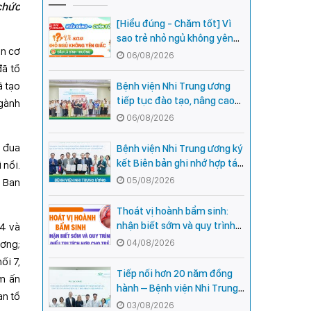
hức
[Hiểu đúng - Chăm tốt] Vì
sao trẻ nhỏ ngủ không yên
n cơ
giấc - Đâu là bình thường,
06/08/2026
đâu là dấu hiệu cần đi khám
đã tổ
ngay?
ã tạo
Bệnh viện Nhi Trung ương
tiếp tục đào tạo, nâng cao
ngành
năng lực khám, chữa bệnh
06/08/2026
Nhi khoa cho cán bộ y tế tại
các tỉnh miền núi phía Bắc
i đua
Bệnh viện Nhi Trung ương ký
kết Biên bản ghi nhớ hợp tác
 nổi.
với Bệnh viện Nhi Quốc gia
05/08/2026
. Ban
Campuchia
Thoát vị hoành bẩm sinh:
nhận biết sớm và quy trình
14 và
điều trị tích hợp cho trẻ -
ương;
04/08/2026
chia sẻ từ các chuyên gia
ối 7,
hàng đầu của Bệnh Viện Nhi
Tiếp nối hơn 20 năm đồng
ẩm ấn
Trung ương
hành – Bệnh viện Nhi Trung
an tổ
ương và Tổ chức Orbis (Hoa
03/08/2026