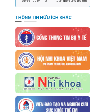
bệnh hợp lý nhất
toàn diện cho trẻ em
THÔNG TIN HỮU ÍCH KHÁC