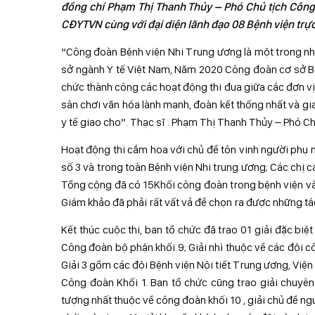
đồng chí Phạm Thị Thanh Thủy – Phó Chủ tịch Côn
CĐYTVN cùng với đại diện lãnh đạo 08 Bệnh viện trực 
“Công đoàn Bệnh viện Nhi Trung ương là một trong 
sở ngành Y tế Việt Nam, Năm 2020 Công đoàn cơ sở Bện
chức thành công các hoạt động thi đua giữa các đơn v
sân chơi văn hóa lành mạnh, đoàn kết thống nhất và g
y tế giao cho”. Thạc sĩ . Phạm Thị Thanh Thủy – Phó Ch
Hoạt động thi cắm hoa với chủ đề tôn vinh người phụ n
số 3 và trong toàn Bệnh viện Nhi trung ương; Các chị cá
Tổng cộng đã có 15Khối công đoàn trong bệnh viện và 8
Giám khảo đã phải rất vất vả để chọn ra được những tá
Kết thúc cuộc thi, ban tổ chức đã trao 01 giải đặc bi
Công đoàn bộ phận khối 9; Giải nhì thuộc về các đội 
Giải 3 gồm các đội Bệnh viện Nội tiết Trung ương, Việ
Công đoàn Khối 1. Ban tổ chức cũng trao giải chuyên 
tượng nhất thuộc về công đoàn khối 10 , giải chủ đề n