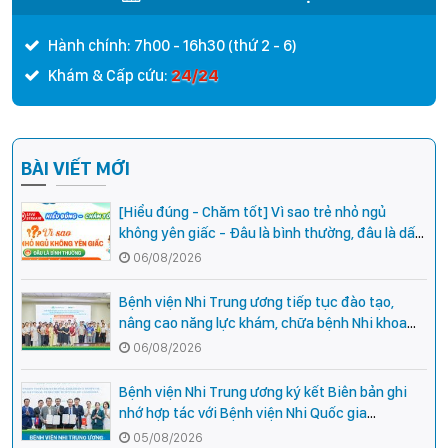
Hành chính: 7h00 - 16h30 (thứ 2 - 6)
24/24
Khám & Cấp cứu:
BÀI VIẾT MỚI
[Hiểu đúng - Chăm tốt] Vì sao trẻ nhỏ ngủ
không yên giấc - Đâu là bình thường, đâu là dấu
hiệu cần đi khám ngay?
06/08/2026
Bệnh viện Nhi Trung ương tiếp tục đào tạo,
nâng cao năng lực khám, chữa bệnh Nhi khoa
cho cán bộ y tế tại các tỉnh miền núi phía Bắc
06/08/2026
Bệnh viện Nhi Trung ương ký kết Biên bản ghi
nhớ hợp tác với Bệnh viện Nhi Quốc gia
Campuchia
05/08/2026