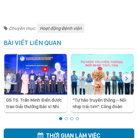
Chuyên mục:
Hoạt động Bệnh viện
BÀI VIẾT LIÊN QUAN
GS.TS. Trần Minh Điển được
"Tự hào truyền thống – Nối
trao Giải thưởng Bác sĩ Nhi
nhịp trái tim": Công đoàn
khoa Châu Á xuất sắc năm
Bệnh viện Nhi Trung ương kỷ
2026
niệm 97 năm Ngày thành lập
Công đoàn Việt Nam
THỜI GIAN LÀM VIỆC