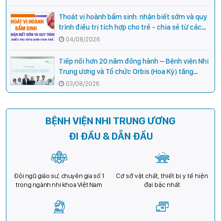
Thoát vị hoành bẩm sinh: nhận biết sớm và quy
trình điều trị tích hợp cho trẻ - chia sẻ từ các
chuyên gia hàng đầu của Bệnh Viện Nhi Trung
04/08/2026
ương
Tiếp nối hơn 20 năm đồng hành – Bệnh viện Nhi
Trung ương và Tổ chức Orbis (Hoa Kỳ) tăng
cường hợp tác, mở rộng cơ hội bảo vệ thị lực
03/08/2026
cho trẻ em Việt Nam
BỆNH VIỆN NHI TRUNG ƯƠNG
ĐI ĐẦU & DẪN ĐẦU
Đội ngũ giáo sư, chuyên gia số 1
Cơ sở vật chất, thiết bị y tế hiện
trong ngành nhi khoa Việt Nam
đại bậc nhất