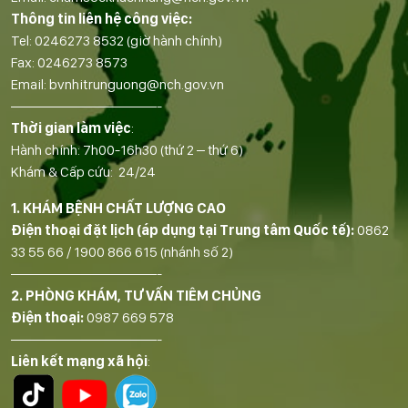
Thông tin liên hệ công việc:
Tel:
0246273 8532
(giờ hành chính)
Fax:
0246273 8573
Email:
bvnhitrunguong@nch.gov.vn
——————————-
Thời gian làm việc
:
Hành chính: 7h00-16h30 (thứ 2 – thứ 6)
Khám & Cấp cứu: 24/24
1. KHÁM BỆNH CHẤT LƯỢNG CAO
Điện thoại đặt lịch (áp dụng tại Trung tâm Quốc tế):
0862
33 55 66
/
1900 866 615
(nhánh số 2)
——————————-
2. PHÒNG KHÁM, TƯ VẤN TIÊM CHỦNG
Điện thoại:
0987 669 578
——————————-
Liên kết mạng xã hội
: