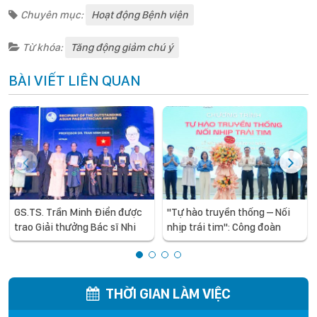
Chuyên mục:
Hoạt động Bệnh viện
Từ khóa:
Tăng động giảm chú ý
BÀI VIẾT LIÊN QUAN
GS.TS. Trần Minh Điển được
"Tự hào truyền thống – Nối
trao Giải thưởng Bác sĩ Nhi
nhịp trái tim": Công đoàn
khoa Châu Á xuất sắc năm
Bệnh viện Nhi Trung ương kỷ
2026
niệm 97 năm Ngày thành lập
Công đoàn Việt Nam
THỜI GIAN LÀM VIỆC