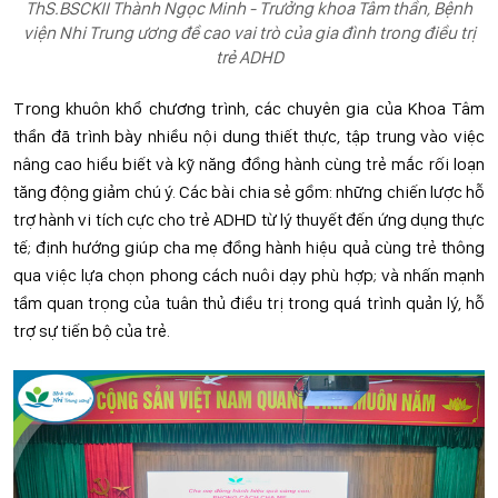
ThS.BSCKII Thành Ngọc Minh - Trưởng khoa Tâm thần, Bệnh
viện Nhi Trung ương đề cao vai trò của gia đình trong điều trị
trẻ ADHD
Trong khuôn khổ chương trình, các chuyên gia của Khoa Tâm
thần đã trình bày nhiều nội dung thiết thực, tập trung vào việc
nâng cao hiểu biết và kỹ năng đồng hành cùng trẻ mắc rối loạn
tăng động giảm chú ý. Các bài chia sẻ gồm: những chiến lược hỗ
trợ hành vi tích cực cho trẻ ADHD từ lý thuyết đến ứng dụng thực
tế; định hướng giúp cha mẹ đồng hành hiệu quả cùng trẻ thông
qua việc lựa chọn phong cách nuôi dạy phù hợp; và nhấn mạnh
tầm quan trọng của tuân thủ điều trị trong quá trình quản lý, hỗ
trợ sự tiến bộ của trẻ.