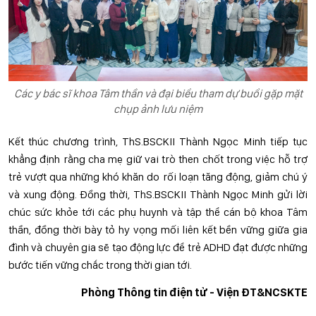
Các y bác sĩ khoa Tâm thần và đại biểu tham dự buổi gặp mặt
chụp ảnh lưu niệm
Kết thúc chương trình, ThS.BSCKII Thành Ngọc Minh tiếp tục
khẳng định rằng cha mẹ giữ vai trò then chốt trong việc hỗ trợ
trẻ vượt qua những khó khăn do rối loạn tăng động, giảm chú ý
và xung động. Đồng thời, ThS.BSCKII Thành Ngọc Minh gửi lời
chúc sức khỏe tới các phụ huynh và tập thể cán bộ khoa Tâm
thần, đồng thời bày tỏ hy vọng mối liên kết bền vững giữa gia
đình và chuyên gia sẽ tạo động lực để trẻ ADHD đạt được những
bước tiến vững chắc trong thời gian tới.
Phòng Thông tin điện tử - Viện ĐT&NCSKTE