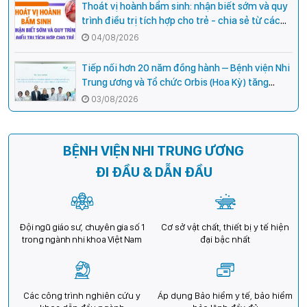
Thoát vị hoành bẩm sinh: nhận biết sớm và quy
trình điều trị tích hợp cho trẻ - chia sẻ từ các
chuyên gia hàng đầu của Bệnh Viện Nhi Trung
04/08/2026
ương
Tiếp nối hơn 20 năm đồng hành – Bệnh viện Nhi
Trung ương và Tổ chức Orbis (Hoa Kỳ) tăng
cường hợp tác, mở rộng cơ hội bảo vệ thị lực
03/08/2026
cho trẻ em Việt Nam
BỆNH VIỆN NHI TRUNG ƯƠNG
ĐI ĐẦU & DẪN ĐẦU
Đội ngũ giáo sư, chuyên gia số 1
Cơ sở vật chất, thiết bị y tế hiện
trong ngành nhi khoa Việt Nam
đại bậc nhất
Các công trình nghiên cứu y
Áp dụng Bảo hiểm y tế, bảo hiểm