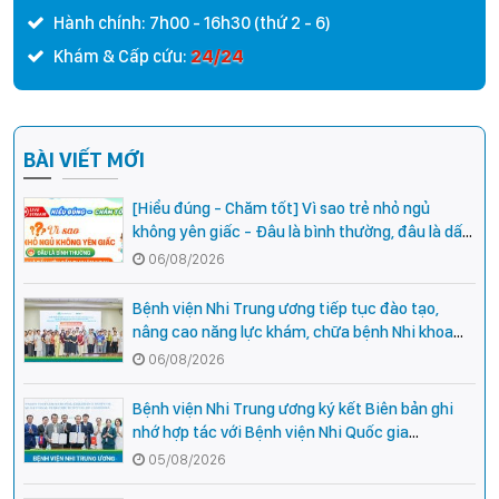
Hành chính: 7h00 - 16h30 (thứ 2 - 6)
24/24
Khám & Cấp cứu:
BÀI VIẾT MỚI
[Hiểu đúng - Chăm tốt] Vì sao trẻ nhỏ ngủ
không yên giấc - Đâu là bình thường, đâu là dấu
hiệu cần đi khám ngay?
06/08/2026
Bệnh viện Nhi Trung ương tiếp tục đào tạo,
nâng cao năng lực khám, chữa bệnh Nhi khoa
cho cán bộ y tế tại các tỉnh miền núi phía Bắc
06/08/2026
Bệnh viện Nhi Trung ương ký kết Biên bản ghi
nhớ hợp tác với Bệnh viện Nhi Quốc gia
Campuchia
05/08/2026