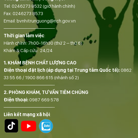
Tel:
0246273 8532
(giờ hành chính)
Fax:
0246273 8573
Email:
bvnhitrunguong@nch.gov.vn
——————————-
Thời gian làm việc
:
Hành chính: 7h00-16h30 (thứ 2 – thứ 6)
Khám & Cấp cứu: 24/24
1. KHÁM BỆNH CHẤT LƯỢNG CAO
Điện thoại đặt lịch (áp dụng tại Trung tâm Quốc tế):
0862
33 55 66
/
1900 866 615
(nhánh số 2)
——————————-
2. PHÒNG KHÁM, TƯ VẤN TIÊM CHỦNG
Điện thoại:
0987 669 578
——————————-
Liên kết mạng xã hội
: