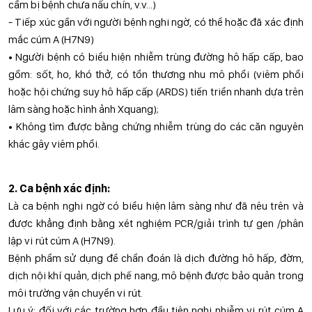
cầm bị bệnh chưa nấu chín, v.v...)
- Tiếp xúc gần với người bệnh nghi ngờ, có thể hoặc đã xác định
mắc cúm A (H7N9)
• Người bệnh có biểu hiện nhiễm trùng đường hô hấp cấp, bao
gồm: sốt, ho, khó thở, có tổn thương nhu mô phổi (viêm phổi
hoặc hội chứng suy hô hấp cấp (ARDS) tiến triển nhanh dựa trên
lâm sàng hoặc hình ảnh Xquang);
• Không tìm được bằng chứng nhiễm trùng do các căn nguyên
khác gây viêm phổi.
2. Ca bệnh xác định:
Là ca bệnh nghi ngờ có biểu hiện lâm sàng như đã nêu trên và
được khẳng định bằng xét nghiệm PCR/giải trình tự gen /phân
lập vi rút cúm A (H7N9).
Bệnh phẩm sử dụng để chẩn đoán là dịch đường hô hấp, đờm,
dịch nội khí quản, dịch phế nang, mô bệnh được bảo quản trong
môi trường vận chuyển vi rút.
Lưu ý: đối với các trường hợp đầu tiên nghi nhiễm vi rút cúm A