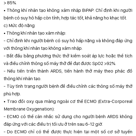
> 85%.
• Thông khí nhân tạo không xâm nhập BiPAP: Chỉ định khi người
bệnh có suy hô hấp còn tỉnh, hợp tác tốt, khả năng ho khạc tốt.
c) Mức độ nặng:
• Thông khí nhân tạo xâm nhập:
- Chỉ định khi người bệnh có suy hô hấp nặng và không đáp ứng
với thông khí nhân tạo không xâm nhập.
- Bắt đầu bằng phương thức thở kiểm soát áp lực hoặc thể tích
và điều chỉnh thông số máy thở để đạt được SpO2 >92%.
- Nếu tiến triển thành ARDS, tiến hành thở máy theo phác đồ
thông khí nhân tạo.
- Tùy tình trạng người bệnh để điều chỉnh các thông số máy thở
phù hợp.
• Trao đổi oxy qua màng ngoài cơ thể ECMO (Extra-Corporeal
Membrane Oxygenation):
- ECMO có thể cân nhắc sử dụng cho người bệnh ARDS không
đáp ứng với các điều trị tối ưu ở trên sau 6-12 giờ.
- Do ECMO chỉ có thể được thực hiện tại một số cơ sở tuyến