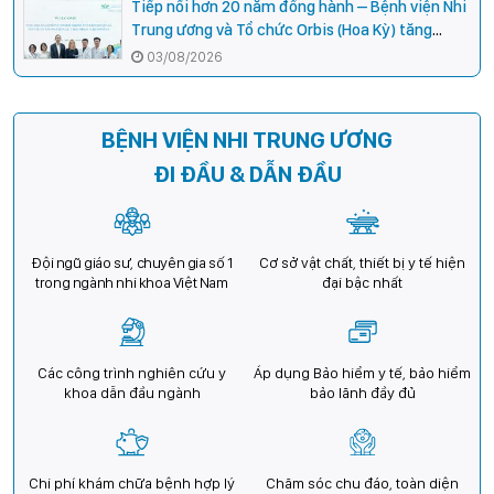
Tiếp nối hơn 20 năm đồng hành – Bệnh viện Nhi
Trung ương và Tổ chức Orbis (Hoa Kỳ) tăng
cường hợp tác, mở rộng cơ hội bảo vệ thị lực
03/08/2026
cho trẻ em Việt Nam
BỆNH VIỆN NHI TRUNG ƯƠNG
ĐI ĐẦU & DẪN ĐẦU
Đội ngũ giáo sư, chuyên gia số 1
Cơ sở vật chất, thiết bị y tế hiện
trong ngành nhi khoa Việt Nam
đại bậc nhất
Các công trình nghiên cứu y
Áp dụng Bảo hiểm y tế, bảo hiểm
khoa dẫn đầu ngành
bảo lãnh đầy đủ
Chi phí khám chữa bệnh hợp lý
Chăm sóc chu đáo, toàn diện