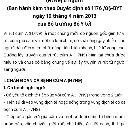
(H7N9) ở người
(Ban hành kèm theo Quyết định số 1176 /Q§-BYT
ngày 10 tháng 4 năm 2013
của Bộ trưởng Bộ Y tế)
Vi rút cúm A (H7N9) là một chủng mới, có nguồn gốc gen từ vi
rút cúm gia cầm và một số loài chim, có khả năng gây nhiễm cho
người dẫn đến viêm phổi nặng tiến triển nhanh, tỉ lệ tử vong cao.
Đường lây truyền của vi rút cúm A (H7N9) hiện tại chưa được
hiểu rõ và chưa có bằng chứng về sự lây truyền vi rút từ người
sang người.
I. CHẨN ĐOÁN CA BỆNH CÚM A (H7N9):
1. Ca bệnh nghi ngờ:
• Có yếu tố dịch tễ tiếp xúc với cúm A (H7N9) trong vòng 2 tuần:
- Tiền sử đi vào vùng dịch tễ hoặc sống trong vùng dịch tễ có ca
bệnh cúm A (H7N9)
- Tiếp xúc gần với gia cầm và một số loài chim bị bệnh (nuôi,
buôn bán, vận chuyển, giết mổ, chế biến, ăn tiết canh, thịt gia