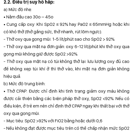
2.2. Điều trị suy hô hấp:
a) Mức độ nhẹ:
• Nằm đầu cao 30o – 45o
• Cung cấp oxy: Khi SpO2 ≤ 92% hay PaO2 ≤ 65mmHg hoặc khi
có khó thở (thở gắng sức, thở nhanh, rút lõm ngực).
- Thở oxy qua gọng mũi: 1-5 lít/phút sao cho SpO2 > 92%.
- Thở oxy qua mặt nạ đơn giản: oxy 6-12 lít/phút khi thở oxy qua
gọng mũi không giữ được SpO2 >92%.
- Thở oxy qua mặt nạ có túi không thở lại: lưu lượng oxy đủ cao
để không xẹp túi khí ở thì thở vào, khi mặt nạ đơn giản không
hiệu quả.
b) Mức độ trung bình:
• Thở CPAP: Được chỉ định khi tình trạng giảm oxy máu không
được cải thiện bằng các biện pháp thở oxy, SpO2 <92%. Nếu có
điều kiện, ở trẻ em nên chỉ định thở CPAP ngay khi thất bại với thở
oxy qua gọng mũi.
- Mục tiêu: SpO2 >92% với FiO2 bằng hoặc dưới 0,6
- Nếu không đạt được mục tiêu trên có thể chấp nhận mức SpO2