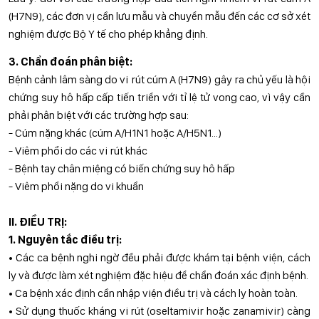
(H7N9), các đơn vị cần lưu mẫu và chuyển mẫu đến các cơ sở xét
nghiệm được Bộ Y tế cho phép khẳng định.
3. Chẩn đoán phân biệt:
Bệnh cảnh lâm sàng do vi rút cúm A (H7N9) gây ra chủ yếu là hội
chứng suy hô hấp cấp tiến triển với tỉ lệ tử vong cao, vì vậy cần
phải phân biệt với các trường hợp sau:
- Cúm nặng khác (cúm A/H1N1 hoặc A/H5N1...)
- Viêm phổi do các vi rút khác
- Bệnh tay chân miệng có biến chứng suy hô hấp
- Viêm phổi nặng do vi khuẩn
II. ĐIỀU TRỊ:
1. Nguyên tắc điều trị:
• Các ca bệnh nghi ngờ đều phải được khám tại bệnh viện, cách
ly và được làm xét nghiệm đặc hiệu để chẩn đoán xác định bệnh.
• Ca bệnh xác định cần nhập viện điều trị và cách ly hoàn toàn.
• Sử dụng thuốc kháng vi rút (oseltamivir hoặc zanamivir) càng