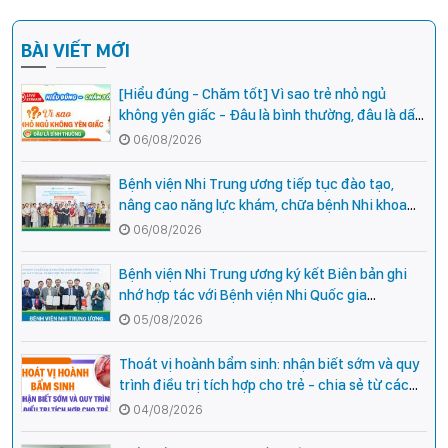
BÀI VIẾT MỚI
[Hiểu đúng - Chăm tốt] Vì sao trẻ nhỏ ngủ
không yên giấc - Đâu là bình thường, đâu là dấu
hiệu cần đi khám ngay?
06/08/2026
Bệnh viện Nhi Trung ương tiếp tục đào tạo,
nâng cao năng lực khám, chữa bệnh Nhi khoa
cho cán bộ y tế tại các tỉnh miền núi phía Bắc
06/08/2026
Bệnh viện Nhi Trung ương ký kết Biên bản ghi
nhớ hợp tác với Bệnh viện Nhi Quốc gia
Campuchia
05/08/2026
Thoát vị hoành bẩm sinh: nhận biết sớm và quy
trình điều trị tích hợp cho trẻ - chia sẻ từ các
chuyên gia hàng đầu của Bệnh Viện Nhi Trung
04/08/2026
ương