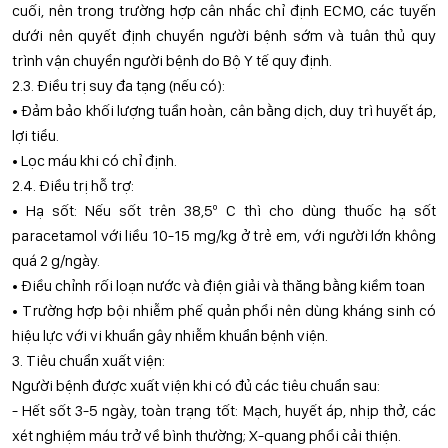
cuối, nên trong trường hợp cân nhắc chỉ định ECMO, các tuyến
dưới nên quyết định chuyển người bệnh sớm và tuân thủ quy
trình vận chuyển người bệnh do Bộ Y tế quy định.
2.3. Điều trị suy đa tạng (nếu có):
• Đảm bảo khối lượng tuần hoàn, cân bằng dịch, duy trì huyết áp,
lợi tiểu.
• Lọc máu khi có chỉ định.
2.4. Điều trị hỗ trợ:
• Hạ sốt: Nếu sốt trên 38,5º C thì cho dùng thuốc hạ sốt
paracetamol với liều 10-15 mg/kg ở trẻ em, với người lớn không
quá 2 g/ngày.
• Điều chỉnh rối loạn nước và điện giải và thăng bằng kiềm toan
• Trường hợp bội nhiễm phế quản phổi nên dùng kháng sinh có
hiệu lực với vi khuẩn gây nhiễm khuẩn bệnh viện.
3. Tiêu chuẩn xuất viện:
Người bệnh được xuất viện khi có đủ các tiêu chuẩn sau:
- Hết sốt 3-5 ngày, toàn trạng tốt: Mạch, huyết áp, nhịp thở, các
xét nghiệm máu trở về bình thường; X-quang phổi cải thiện.