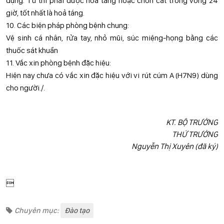
dụng. Tử thi phải được hỏa táng hoặc chôn cất trong vòng 24
giờ, tốt nhất là hoả táng.
10. Các biện pháp phòng bệnh chung:
Vệ sinh cá nhân, rửa tay, nhỏ mũi, súc miệng-họng bằng các
thuốc sát khuẩn
11. Vắc xin phòng bệnh đặc hiệu:
Hiện nay chưa có vắc xin đặc hiệu với vi rút cúm A (H7N9) dùng
cho người./.
KT. BỘ TRƯỞNG
THỨ TRƯỞNG
Nguyễn Thị Xuyên (đã ký)

Chuyên mục:
Đào tạo