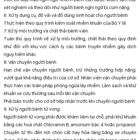
xét nghiệm và theo dõi như người bệnh nghi ngờ bị cúm nặng.
6. Xử lý dụng cụ, đồ vải và đồ dùng sinh hoạt cho người bệnh:
Thực hiện theo quy trình kiểm soát nhiễm khuẩn của Bộ Y tế.
7. Xử lý môi trường và chất thải bệnh viện:
Tuân thủ quy trình về xử lý môi trường, chất thải theo quy định
như đối với khu vực cách ly các bệnh truyền nhiễm gây dịch
nguy hiểm khác.
8. Vận chuyển người bệnh:
Hạn chế vận chuyển người bệnh, trừ những trường hợp nặng,
vượt quá khả năng điều trị của cơ sở. Nhân viên vận chuyển phải
thực hiện các biện pháp phòng ngừa lây nhiễm. Làm sạch và khử
khuẩn xe cứu thương sau mỗi lần vận chuyển.
Phải báo trước cho cơ sở tiếp nhận trước khi chuyển người bệnh
9. Xử lý người bệnh tử vong:
Người bệnh tử vong phải được khâm liệm tại chỗ, phải khử khuẩn
bằng các hoá chất Chloramin B, amonium bậc 4 hoặc propanol.
Chuyển tử thi đến nơi chôn cất hay hỏa táng bằng xe chuyên