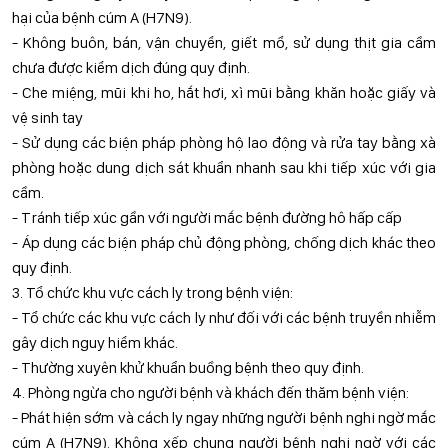
hại của bệnh cúm A (H7N9).
- Không buôn, bán, vận chuyển, giết mổ, sử dụng thịt gia cầm
chưa được kiểm dịch đúng quy định.
- Che miệng, mũi khi ho, hắt hơi, xì mũi bằng khăn hoặc giấy và
vệ sinh tay
- Sử dụng các biện pháp phòng hộ lao động và rửa tay bằng xà
phòng hoặc dung dịch sát khuẩn nhanh sau khi tiếp xúc với gia
cầm.
- Tránh tiếp xúc gần với người mắc bệnh đường hô hấp cấp
- Áp dụng các biện pháp chủ động phòng, chống dịch khác theo
quy định.
3. Tổ chức khu vực cách ly trong bệnh viện:
- Tổ chức các khu vực cách ly như đối với các bệnh truyền nhiễm
gây dịch nguy hiểm khác.
- Thường xuyên khử khuẩn buồng bệnh theo quy định.
4. Phòng ngừa cho người bệnh và khách đến thăm bệnh viện:
- Phát hiện sớm và cách ly ngay những người bệnh nghi ngờ mắc
cúm A (H7N9). Không xếp chung người bệnh nghi ngờ với các