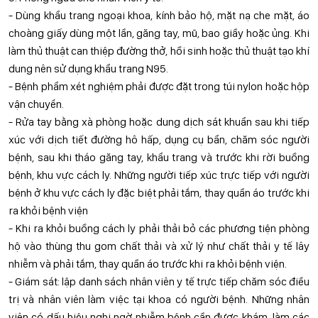
- Dùng khẩu trang ngoại khoa, kính bảo hộ, mặt nạ che mặt, áo
choàng giấy dùng một lần, găng tay, mũ, bao giầy hoặc ủng. Khi
làm thủ thuật can thiệp đường thở, hồi sinh hoặc thủ thuật tạo khí
dung nên sử dụng khẩu trang N95.
- Bệnh phẩm xét nghiệm phải được đặt trong túi nylon hoặc hộp
vận chuyển.
- Rửa tay bằng xà phòng hoặc dung dịch sát khuẩn sau khi tiếp
xúc với dịch tiết đường hô hấp, dụng cụ bẩn, chăm sóc người
bệnh, sau khi tháo găng tay, khẩu trang và trước khi rời buồng
bệnh, khu vực cách ly. Những người tiếp xúc trực tiếp với người
bệnh ở khu vực cách ly đặc biệt phải tắm, thay quần áo trước khi
ra khỏi bệnh viện
- Khi ra khỏi buồng cách ly phải thải bỏ các phương tiện phòng
hộ vào thùng thu gom chất thải và xử lý như chất thải y tế lây
nhiễm và phải tắm, thay quần áo trước khi ra khỏi bệnh viện.
- Giám sát: lập danh sách nhân viên y tế trực tiếp chăm sóc điều
trị và nhân viên làm việc tại khoa có người bệnh. Những nhân
viên có dấu hiệu nghi ngờ nhiễm bệnh cần được khám, làm các