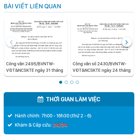
BÀI VIẾT LIÊN QUAN
Công văn 2495/BVNTW-
Công văn số 2430/BVNTW-
VĐT&NCSKTE ngày 31 tháng
VĐT&NCSKTE ngày 24 tháng
7 năm 2026 V/v Danh sách
7 năm 2026 V/v Danh sách
người thực hành hoàn thành
người thực hành khám bệnh,
thời gian thực hành khám
chữa bệnh
bệnh, chữa bệnh đối với chức
THỜI GIAN LÀM VIỆC
danh Bác sĩ Y khoa
Hành chính: 7h00 - 16h30 (thứ 2 - 6)
24/24
Khám & Cấp cứu: