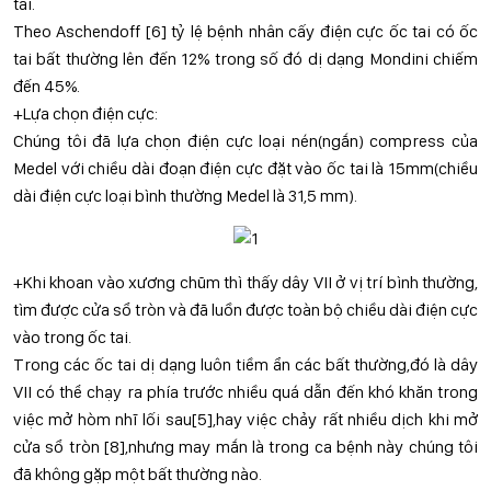
tai.
Theo Aschendoff [6] tỷ lệ bệnh nhân cấy điện cực ốc tai có ốc
tai bất thường lên đến 12% trong số đó dị dạng Mondini chiếm
đến 45%.
+Lựa chọn điện cực:
Chúng tôi đã lựa chọn điện cực loại nén(ngắn) compress của
Medel với chiều dài đoạn điện cực đặt vào ốc tai là 15mm(chiều
dài điện cực loại bình thường Medel là 31,5 mm).
+Khi khoan vào xương chũm thì thấy dây VII ở vị trí bình thường,
tìm được cửa sổ tròn và đã luồn được toàn bộ chiều dài điện cực
vào trong ốc tai.
Trong các ốc tai dị dạng luôn tiềm ẩn các bất thường,đó là dây
VII có thể chạy ra phía trước nhiều quá dẫn đến khó khăn trong
việc mở hòm nhĩ lối sau[5],hay việc chảy rất nhiều dịch khi mở
cửa sổ tròn [8],nhưng may mắn là trong ca bệnh này chúng tôi
đã không gặp một bất thường nào.