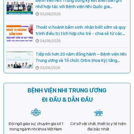
Bệnh viện Nhi Trung ương ký kết Biên bản ghi
nhớ hợp tác với Bệnh viện Nhi Quốc gia
Campuchia
05/08/2026
Thoát vị hoành bẩm sinh: nhận biết sớm và quy
trình điều trị tích hợp cho trẻ - chia sẻ từ các
chuyên gia hàng đầu của Bệnh Viện Nhi Trung
04/08/2026
ương
Tiếp nối hơn 20 năm đồng hành – Bệnh viện Nhi
Trung ương và Tổ chức Orbis (Hoa Kỳ) tăng
cường hợp tác, mở rộng cơ hội bảo vệ thị lực
03/08/2026
cho trẻ em Việt Nam
BỆNH VIỆN NHI TRUNG ƯƠNG
ĐI ĐẦU & DẪN ĐẦU
Đội ngũ giáo sư, chuyên gia số 1
Cơ sở vật chất, thiết bị y tế hiện
trong ngành nhi khoa Việt Nam
đại bậc nhất