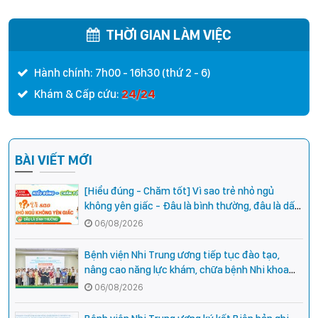
thời gian thực hành khám
chữa bệnh
bệnh, chữa bệnh đối với chức
THỜI GIAN LÀM VIỆC
danh Bác sĩ Y khoa
Hành chính: 7h00 - 16h30 (thứ 2 - 6)
24/24
Khám & Cấp cứu:
BÀI VIẾT MỚI
[Hiểu đúng - Chăm tốt] Vì sao trẻ nhỏ ngủ
không yên giấc - Đâu là bình thường, đâu là dấu
hiệu cần đi khám ngay?
06/08/2026
Bệnh viện Nhi Trung ương tiếp tục đào tạo,
nâng cao năng lực khám, chữa bệnh Nhi khoa
cho cán bộ y tế tại các tỉnh miền núi phía Bắc
06/08/2026