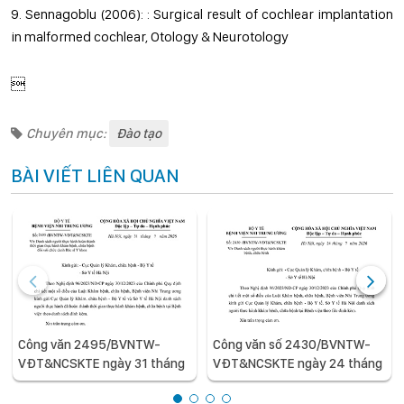
9. Sennagoblu (2006): : Surgical result of cochlear implantation
in malformed cochlear, Otology & Neurotology

Chuyên mục:
Đào tạo
BÀI VIẾT LIÊN QUAN
Công văn 2495/BVNTW-
Công văn số 2430/BVNTW-
VĐT&NCSKTE ngày 31 tháng
VĐT&NCSKTE ngày 24 tháng
7 năm 2026 V/v Danh sách
7 năm 2026 V/v Danh sách
người thực hành hoàn thành
người thực hành khám bệnh,