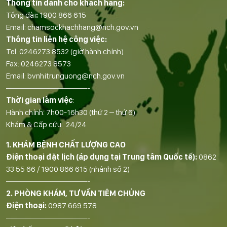
Thông tin dành cho khách hàng:
Tổng đài
:
1900 866 615
Email:
chamsockhachhang@nch.gov.vn
Thông tin liên hệ công việc:
Tel:
0246273 8532
(giờ hành chính)
Fax:
0246273 8573
Email:
bvnhitrunguong@nch.gov.vn
——————————-
Thời gian làm việc
:
Hành chính: 7h00-16h30 (thứ 2 – thứ 6)
Khám & Cấp cứu: 24/24
1. KHÁM BỆNH CHẤT LƯỢNG CAO
Điện thoại đặt lịch (áp dụng tại Trung tâm Quốc tế):
0862
33 55 66
/
1900 866 615
(nhánh số 2)
——————————-
2. PHÒNG KHÁM, TƯ VẤN TIÊM CHỦNG
Điện thoại:
0987 669 578
——————————-