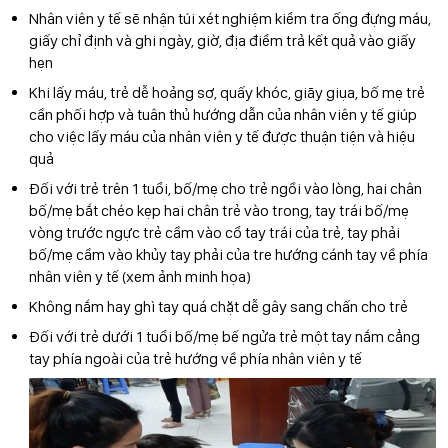
Nhân viên y tế sẽ nhận túi xét nghiệm kiểm tra ống đựng máu,
giấy chỉ định và ghi ngày, giờ, địa điểm trả kết quả vào giấy
hẹn
Khi lấy máu, trẻ dễ hoảng sợ, quấy khóc, giãy giụa, bố mẹ trẻ
cần phối hợp và tuân thủ hướng dẫn của nhân viên y tế giúp
cho việc lấy máu của nhân viên y tế được thuận tiện và hiệu
quả
Đối với trẻ trên 1 tuổi, bố/mẹ cho trẻ ngồi vào lòng, hai chân
bố/mẹ bắt chéo kẹp hai chân trẻ vào trong, tay trái bố/mẹ
vòng trước ngực trẻ cầm vào cổ tay trái của trẻ, tay phải
bố/mẹ cầm vào khủy tay phải của tre hướng cánh tay về phía
nhân viên y tế (xem ảnh minh họa)
Không nắm hay ghì tay quá chặt dễ gây sang chấn cho trẻ
Đối với trẻ dưới 1 tuổi bố/mẹ bế ngửa trẻ một tay nắm cẳng
tay phía ngoài của trẻ hướng về phía nhân viên y tế