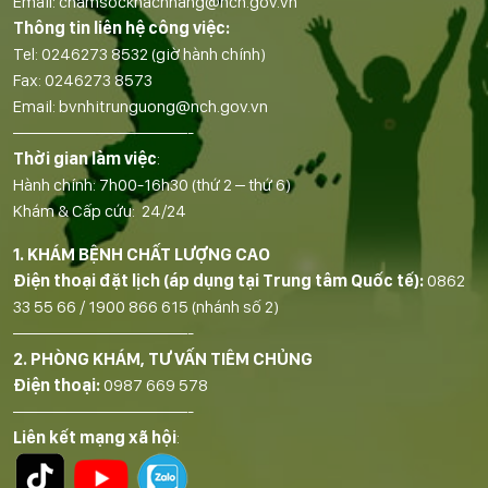
Email:
chamsockhachhang@nch.gov.vn
Thông tin liên hệ công việc:
Tel:
0246273 8532
(giờ hành chính)
Fax:
0246273 8573
Email:
bvnhitrunguong@nch.gov.vn
——————————-
Thời gian làm việc
:
Hành chính: 7h00-16h30 (thứ 2 – thứ 6)
Khám & Cấp cứu: 24/24
1. KHÁM BỆNH CHẤT LƯỢNG CAO
Điện thoại đặt lịch (áp dụng tại Trung tâm Quốc tế):
0862
33 55 66
/
1900 866 615
(nhánh số 2)
——————————-
2. PHÒNG KHÁM, TƯ VẤN TIÊM CHỦNG
Điện thoại:
0987 669 578
——————————-
Liên kết mạng xã hội
: