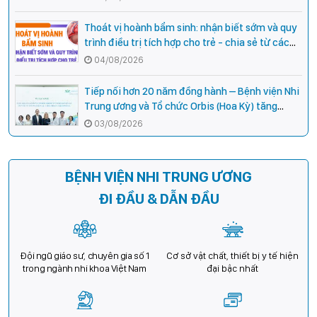
Thoát vị hoành bẩm sinh: nhận biết sớm và quy
trình điều trị tích hợp cho trẻ - chia sẻ từ các
chuyên gia hàng đầu của Bệnh Viện Nhi Trung
04/08/2026
ương
Tiếp nối hơn 20 năm đồng hành – Bệnh viện Nhi
Trung ương và Tổ chức Orbis (Hoa Kỳ) tăng
cường hợp tác, mở rộng cơ hội bảo vệ thị lực
03/08/2026
cho trẻ em Việt Nam
BỆNH VIỆN NHI TRUNG ƯƠNG
ĐI ĐẦU & DẪN ĐẦU
Đội ngũ giáo sư, chuyên gia số 1
Cơ sở vật chất, thiết bị y tế hiện
trong ngành nhi khoa Việt Nam
đại bậc nhất