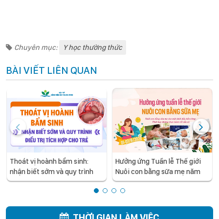
Chuyên mục:
Y học thường thức
BÀI VIẾT LIÊN QUAN
Thoát vị hoành bẩm sinh:
Hưởng ứng Tuần lễ Thế giới
nhận biết sớm và quy trình
Nuôi con bằng sữa mẹ năm
điều trị tích hợp cho trẻ -
2026
chia sẻ từ các chuyên gia
hàng đầu của Bệnh Viện Nhi
Trung ương
THỜI GIAN LÀM VIỆC