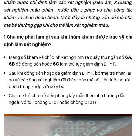
khám được chỉ định làm các xét nghiệm (siêu âm, X.Quang,
xét nghiệm máu, phân , nước tiểu..) phục vụ cho công tác
khám và chẩn đoán bệnh. Dưới đây là những vấn đề mà cha
mẹ bé thường gặp khi cho trẻ làm xét nghiệm máu:
1.Cha mẹ phải làm gì sau khi thăm khám được bác sỹ chỉ
định làm xét nghiệm?
Mang sổ khám và chỉ định xét nghiệm ra quầy thu ngân số
6A,
6B
để đóng tiền hoăc
6C
làm thủ tục giám định BHYT.
Sau khi đóng tiền hoặc đã giám định BHYT, bố/mẹ trẻ nhận lại
sổ và các ống xét nghiệm đã được dán mã số , tên tuổi người
bệnh trùng khớp với sổ y bạ
Cha mẹ trẻ cho trẻ đến phòng lấy mẫu theo như hướng dẫn
ngoài vỏ túi (phòng C101 hoặc phòng D101)