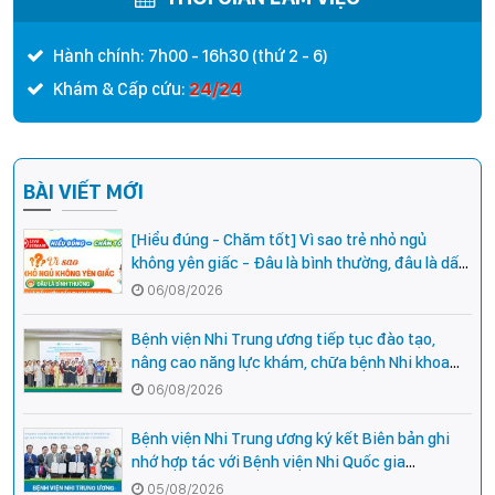
Hành chính: 7h00 - 16h30 (thứ 2 - 6)
24/24
Khám & Cấp cứu:
BÀI VIẾT MỚI
[Hiểu đúng - Chăm tốt] Vì sao trẻ nhỏ ngủ
không yên giấc - Đâu là bình thường, đâu là dấu
hiệu cần đi khám ngay?
06/08/2026
Bệnh viện Nhi Trung ương tiếp tục đào tạo,
nâng cao năng lực khám, chữa bệnh Nhi khoa
cho cán bộ y tế tại các tỉnh miền núi phía Bắc
06/08/2026
Bệnh viện Nhi Trung ương ký kết Biên bản ghi
nhớ hợp tác với Bệnh viện Nhi Quốc gia
Campuchia
05/08/2026