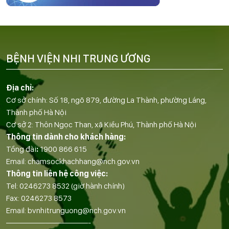
BỆNH VIỆN NHI TRUNG ƯƠNG
Địa chỉ:
Cơ sở chính: Số 18, ngõ 879, đường La Thành, phường Láng,
Thành phố Hà Nội
Cơ sở 2: Thôn Ngọc Than, xã Kiều Phú, Thành phố Hà Nội
Thông tin dành cho khách hàng:
Tổng đài
:
1900 866 615
Email:
chamsockhachhang@nch.gov.vn
Thông tin liên hệ công việc:
Tel:
0246273 8532
(giờ hành chính)
Fax:
0246273 8573
Email:
bvnhitrunguong@nch.gov.vn
——————————-