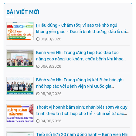
BÀI VIẾT MỚI
[Hiểu đúng - Chăm tốt] Vì sao trẻ nhỏ ngủ
không yên giấc - Đâu là bình thường, đâu là dấu
hiệu cần đi khám ngay?
06/08/2026
Bệnh viện Nhi Trung ương tiếp tục đào tạo,
nâng cao năng lực khám, chữa bệnh Nhi khoa
cho cán bộ y tế tại các tỉnh miền núi phía Bắc
06/08/2026
Bệnh viện Nhi Trung ương ký kết Biên bản ghi
nhớ hợp tác với Bệnh viện Nhi Quốc gia
Campuchia
05/08/2026
Thoát vị hoành bẩm sinh: nhận biết sớm và quy
trình điều trị tích hợp cho trẻ - chia sẻ từ các
chuyên gia hàng đầu của Bệnh Viện Nhi Trung
04/08/2026
ương
Tiếp nối hơn 20 năm đồng hành – Bệnh viện Nhi