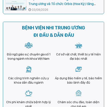
Trung ương và Tổ chức Orbis (Hoa Kỳ) tăng
cường hợp tác, mở rộng cơ hội bảo vệ thị lực
03/08/2026
cho trẻ em Việt Nam
BỆNH VIỆN NHI TRUNG ƯƠNG
ĐI ĐẦU & DẪN ĐẦU
Đội ngũ giáo sư, chuyên gia số 1
Cơ sở vật chất, thiết bị y tế hiện
trong ngành nhi khoa Việt Nam
đại bậc nhất
Các công trình nghiên cứu y
Áp dụng Bảo hiểm y tế, bảo hiểm
khoa dẫn đầu ngành
bảo lãnh đầy đủ
Chi phí khám chữa bệnh hợp lý
Chăm sóc chu đáo, toàn diện
nhất
cho trẻ em