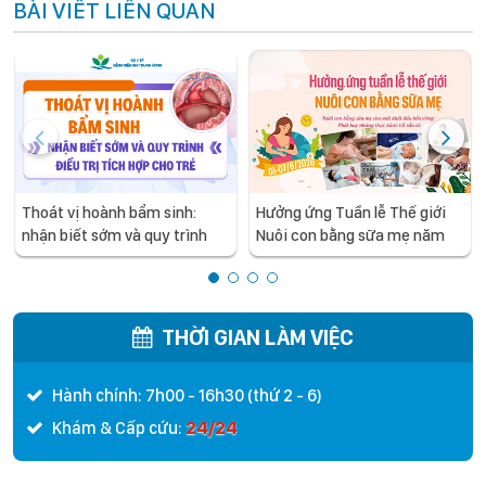
BÀI VIẾT LIÊN QUAN
Thoát vị hoành bẩm sinh:
Hưởng ứng Tuần lễ Thế giới
nhận biết sớm và quy trình
Nuôi con bằng sữa mẹ năm
điều trị tích hợp cho trẻ -
2026
chia sẻ từ các chuyên gia
hàng đầu của Bệnh Viện Nhi
Trung ương
THỜI GIAN LÀM VIỆC
Hành chính: 7h00 - 16h30 (thứ 2 - 6)
24/24
Khám & Cấp cứu: