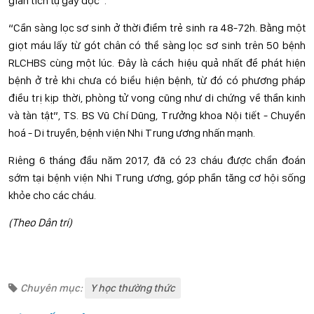
gian tích tụ gây độc”.
“Cần sàng lọc sơ sinh ở thời điểm trẻ sinh ra 48-72h. Bằng một
giọt máu lấy từ gót chân có thể sàng lọc sơ sinh trên 50 bệnh
RLCHBS cùng một lúc. Đây là cách hiệu quả nhất để phát hiện
bệnh ở trẻ khi chưa có biểu hiện bệnh, từ đó có phương pháp
điều trị kịp thời, phòng tử vong cũng như di chứng về thần kinh
và tàn tật”, TS. BS Vũ Chí Dũng, Trưởng khoa Nội tiết - Chuyển
hoá - Di truyền, bệnh viện Nhi Trung ương nhấn mạnh.
Riêng 6 tháng đầu năm 2017, đã có 23 cháu được chẩn đoán
sớm tại bệnh viện Nhi Trung ương, góp phần tăng cơ hội sống
khỏe cho các cháu.
(Theo Dân trí)
Chuyên mục:
Y học thường thức