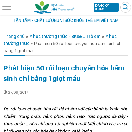
ĐĂNG KÝ
KHÁM
TẬN TÂM - CHẤT LƯỢNG VÌ SỨC KHỎE TRẺ EM VIỆT NAM
Trang chủ
»
Y học thường thức - SK&BL Trẻ em
»
Y học
thường thức
»
Phát hiện 50 rối loạn chuyển hóa bẩm sinh chỉ
bằng 1 giọt máu
Phát hiện 50 rối loạn chuyển hóa bẩm
sinh chỉ bằng 1 giọt máu
27/09/2017
Do rối loạn chuyển hóa rất dễ nhầm với các bệnh lý khác như
nhiễm trùng máu, viêm phổi, viêm não, trào ngược dạ dày -
thực quản... nên chỉ qua xét nghiệm mới biết chính xác trẻ có
bị rối loạn chuyển hóa hay không và là loại gì.