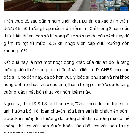
Trên thực tế, sau gần 4 năm triển khai, Dự án đã xác định thêm
được 45-50 trường hợp mắc mới mỗi năm. Chỉ trong 2 năm đầu
thực hiện dự án, con số tử vong ở trẻ sơ sinh do căn bệnh này đã
giảm rõ rệt từ mức 50% khi nhập viện cấp cứu, xuống còn
khoảng 10%.
Kết quả này là nhờ một hoạt động khác của dự án đó là tăng
cường kiến thức sàng lọc, chẩn đoán, điều trị RLCHBS cho các
bác sĩ. Cho đến nay, đã có hơn 700 y, bác sĩ phụ sản và nhi khoa
nòng cốt trên hầu khắp các tỉnh, thành trong cả nước được tăng
cường, cập nhật kiến thức về nhóm bệnh này.
Ngoài ra, theo PGS.TS Lê Thanh Hải, "Chìa khóa để cứu trẻ em bị
ảnh hưởng bởi rối loạn chuyển hóa bẩm sinh là phát hiện sớm,
trước khi những tổn thương do lượng chất dinh dưỡng mà cơ thể
không thể chuyển hóa được hoặc các chất chuyển hóa trung