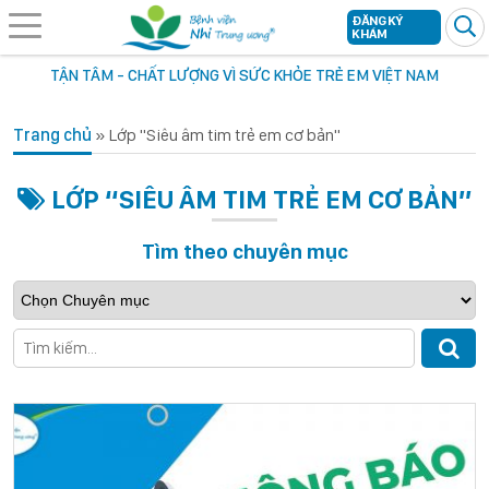
ĐĂNG KÝ
KHÁM
TẬN TÂM - CHẤT LƯỢNG VÌ SỨC KHỎE TRẺ EM VIỆT NAM
Trang chủ
»
Lớp "Siêu âm tim trẻ em cơ bản"
LỚP “SIÊU ÂM TIM TRẺ EM CƠ BẢN”
Tìm theo chuyên mục