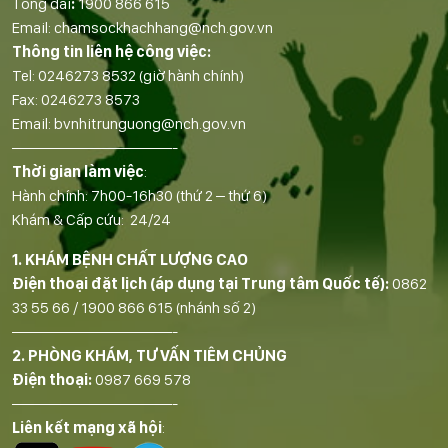
Tổng đài
:
1900 866 615
Email:
chamsockhachhang@nch.gov.vn
Thông tin liên hệ công việc:
Tel:
0246273 8532
(giờ hành chính)
Fax:
0246273 8573
Email:
bvnhitrunguong@nch.gov.vn
——————————-
Thời gian làm việc
:
Hành chính: 7h00-16h30 (thứ 2 – thứ 6)
Khám & Cấp cứu: 24/24
1. KHÁM BỆNH CHẤT LƯỢNG CAO
Điện thoại đặt lịch (áp dụng tại Trung tâm Quốc tế):
0862
33 55 66
/
1900 866 615
(nhánh số 2)
——————————-
2. PHÒNG KHÁM, TƯ VẤN TIÊM CHỦNG
Điện thoại:
0987 669 578
——————————-
Liên kết mạng xã hội
: