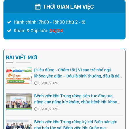
THỜI GIAN LÀM VIỆC
Hành chính: 7h00 - 16h30 (thứ 2 - 6)
24/24
Khám & Cấp cứu:
BÀI VIẾT MỚI
[Hiểu đúng - Chăm tốt] Vì sao trẻ nhỏ ngủ
không yên giấc - Đâu là bình thường, đâu là dấu
hiệu cần đi khám ngay?
06/08/2026
Bệnh viện Nhi Trung ương tiếp tục đào tạo,
nâng cao năng lực khám, chữa bệnh Nhi khoa
cho cán bộ y tế tại các tỉnh miền núi phía Bắc
06/08/2026
Bệnh viện Nhi Trung ương ký kết Biên bản ghi
nhớ hợp tác với Bệnh viện Nhi Quốc gia