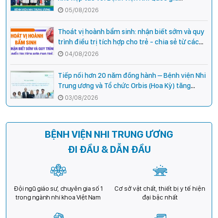
Campuchia
05/08/2026
Thoát vị hoành bẩm sinh: nhận biết sớm và quy
trình điều trị tích hợp cho trẻ - chia sẻ từ các
chuyên gia hàng đầu của Bệnh Viện Nhi Trung
04/08/2026
ương
Tiếp nối hơn 20 năm đồng hành – Bệnh viện Nhi
Trung ương và Tổ chức Orbis (Hoa Kỳ) tăng
cường hợp tác, mở rộng cơ hội bảo vệ thị lực
03/08/2026
cho trẻ em Việt Nam
BỆNH VIỆN NHI TRUNG ƯƠNG
ĐI ĐẦU & DẪN ĐẦU
Đội ngũ giáo sư, chuyên gia số 1
Cơ sở vật chất, thiết bị y tế hiện
trong ngành nhi khoa Việt Nam
đại bậc nhất